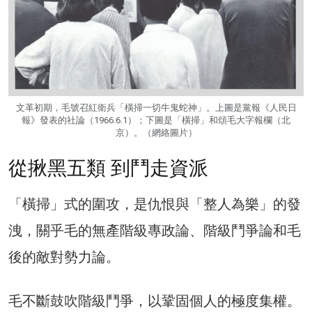
文革初期，毛號召紅衛兵「橫掃一切牛鬼蛇神」。上圖是黨報《人民日
報》發表的社論（1966.6.1）；下圖是「橫掃」和頌毛大字報欄（北
京）。（網絡圖片）
從揪黑五類 到鬥走資派
「橫掃」式的圍攻，是仇恨與「整人為樂」的發
洩，關乎毛的無產階級專政論、階級鬥爭論和毛
後的敵對勢力論。
毛不斷鼓吹階級鬥爭，以鞏固個人的極度集權。