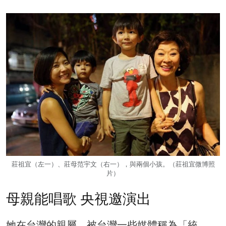
莊祖宜（左一）、莊母范宇文（右一），與兩個小孩。（莊祖宜微博照
片）
母親能唱歌 央視邀演出
她在台灣的親屬，被台灣一些媒體稱為「統