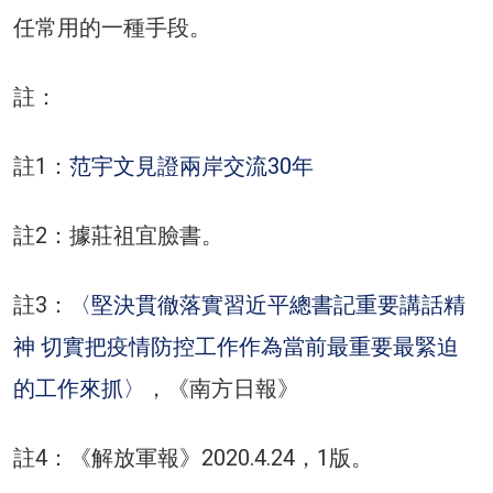
任常用的一種手段。
註：
註1：
范宇文見證兩岸交流30年
註2：據莊祖宜臉書。
註3：
〈堅決貫徹落實習近平總書記重要講話精
神 切實把疫情防控工作作為當前最重要最緊迫
的工作來抓〉
，《南方日報》
註4：《解放軍報》2020.4.24，1版。