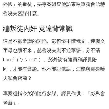
外國」的叛徒，要專案組查他訪東歐單獨會晤赫
魯曉夫密謀什麼。
編叛徒內奸 竟違背常識
這是不顧常識的誣陷。彭德懷不懂俄文，連俄文
字母也讀不來，赫魯曉夫則不通華語，分不清
bpmf（ㄅㄆㄇㄈ）。彭外訪有隨員和譯員陪
同，才能有會談。他不能說俄語，怎能與赫魯曉
夫私會密商？
專案組指令彭的隨行參謀、譯員作供：「彭私會
老赫」。