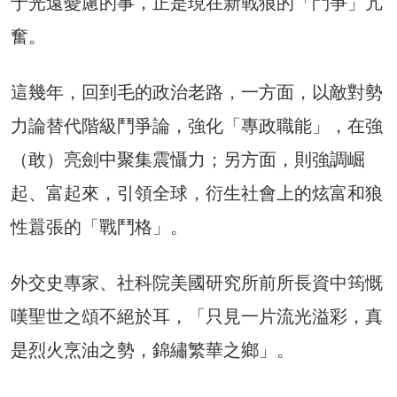
于光遠憂慮的事，正是現在新戰狼的「鬥爭」亢
奮。
這幾年，回到毛的政治老路，一方面，以敵對勢
力論替代階級鬥爭論，強化「專政職能」，在強
（敢）亮劍中聚集震懾力；另方面，則強調崛
起、富起來，引領全球，衍生社會上的炫富和狼
性囂張的「戰鬥格」。
外交史專家、社科院美國研究所前所長資中筠慨
嘆聖世之頌不絕於耳，「只見一片流光溢彩，真
是烈火烹油之勢，錦繡繁華之鄉」。