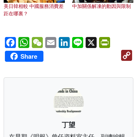
美日韓相較 中國服務消費差
中加關係解凍的動因與限制
距在哪裏？
Facebook
WhatsApp
WeChat
Email
LinkedIn
Line
X
PrintFriendl
C
Share
Li
丁望
在早期《明報》曾任資料室主任、副總編輯