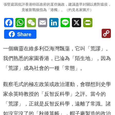
張堅庭因批評香港特區政府的某些施政，建議盡早封關以應對瘟疫，
竟被新戰狼指為「港獨」。（灼見名家圖片）
Facebook
WhatsApp
WeChat
Email
LinkedIn
Line
X
PrintFriendl
C
Share
Li
一個幽靈在維多利亞海灣飄蕩，它叫「荒謬」。
我們熟悉的家園香港，已淪為「陌生地」，因為
「荒謬」成為社會的一種「常態」。
觀察毛式的極左政策或政治運動，會聯想到史學
家余英時教授的「反智反科學」之評。當今的
「荒謬」，正就是反智反科學，遠離了常識。諸
如沒完沒了的「秋後算帳」，帽子廠製造的政治