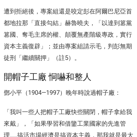
遭到拒絕後，專案組還是咬定彭在阿爾巴尼亞首
都地拉那「直接勾結」赫魯曉夫，「以達到篡黨
篡國、奪毛主席的權、顛覆無產階級專政，實行
資本主義復辟」；並由專案組請示毛，判彭無期
徒刑「繼續關押」（註5）。
開帽子工廠 恫嚇和整人
鄧小平（1904—1997）晚年時說過帽子廠：
「我叫一些人把帽子工廠快些關閉，帽子拿給我
來戴」，「如果學習和借鑒工業國家的先進管
理……搞活市場經濟是搞資本主義，那我就是最大