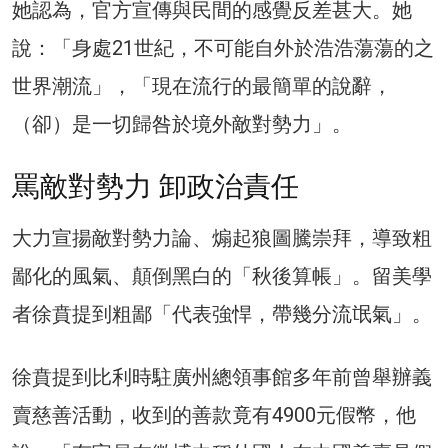
她認為，官方宣傳與民間的感覺反差甚大。她
說：「身處21世紀，不可能自外於浩浩蕩蕩的之
世界潮流」，「現在流行的最簡單的說辭，
（卻）是一切歸咎於境外敵對勢力」。
罵敵對勢力 卸政治責任
大力宣揚敵對勢力論、煽起狼圖騰崇拜，導致粗
鄙化的風氣、顛倒黑白的「秋後算帳」。留美學
者徐賁提到粗鄙「代表強悍，帶幾分流氓氣」。
徐賁提到比利時駐廣州總領事館多年前曾舉辦義
賣慈善活動，收到的善款竟有4900元假幣，他