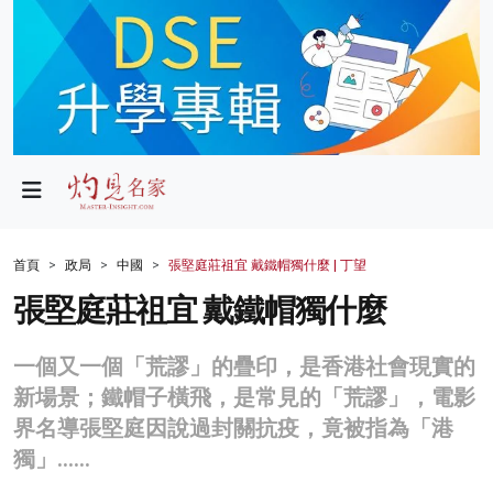
政局
教育
文化
財經
首頁
政局
中國
張堅庭莊祖宜 戴鐵帽獨什麼 | 丁望
生活
張堅庭莊祖宜 戴鐵帽獨什麼
健康
一個又一個「荒謬」的疊印，是香港社會現實的
商業
新場景；鐵帽子橫飛，是常見的「荒謬」，電影
界名導張堅庭因說過封關抗疫，竟被指為「港
科技
獨」……
影片