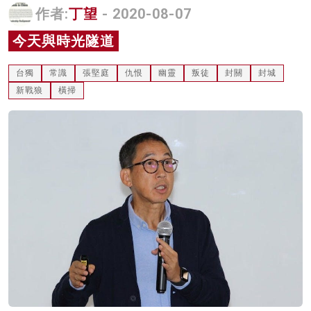
作者:
丁望
- 2020-08-07
名家榜
今天與時光隧道
灼見活動
台獨
常識
張堅庭
仇恨
幽靈
叛徒
封關
封城
關於我們
新戰狼
橫掃