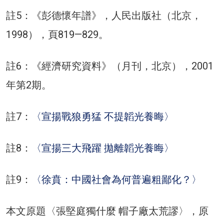
註5：《彭德懷年譜》，人民出版社（北京，
1998），頁819—829。
註6：《經濟研究資料》（月刊，北京），2001
年第2期。
註7：
〈宣揚戰狼勇猛 不提韜光養晦〉
註8：
〈宣揚三大飛躍 拋離韜光養晦〉
註9：
〈徐賁：中國社會為何普遍粗鄙化？〉
本文原題〈張堅庭獨什麼 帽子廠太荒謬〉，原