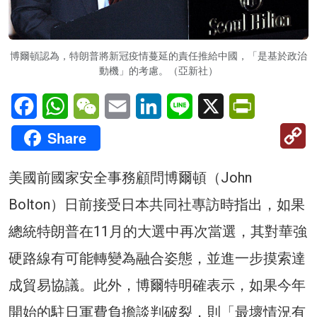
博爾頓認為，特朗普將新冠疫情蔓延的責任推給中國，「是基於政治
動機」的考慮。（亞新社）
Facebook
WhatsApp
WeChat
Email
LinkedIn
Line
X
PrintFriendl
C
Share
Li
美國前國家安全事務顧問博爾頓（John
Bolton）日前接受日本共同社專訪時指出，如果
總統特朗普在11月的大選中再次當選，其對華強
硬路線有可能轉變為融合姿態，並進一步摸索達
成貿易協議。此外，博爾特明確表示，如果今年
開始的駐日軍費負擔談判破裂，則「最壞情況有