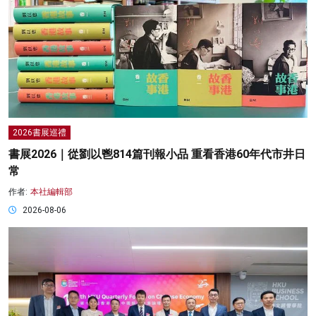
2026書展巡禮
書展2026｜從劉以鬯814篇刊報小品 重看香港60年代市井日
常
作者:
本社編輯部
2026-08-06