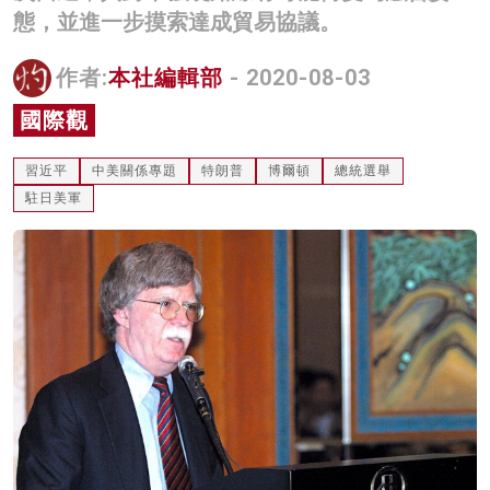
態，並進一步摸索達成貿易協議。
名家榜
灼見活動
作者:
本社編輯部
- 2020-08-03
國際觀
關於我們
習近平
中美關係專題
特朗普
博爾頓
總統選舉
駐日美軍