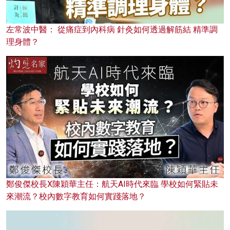
左常波中醫： 從痛症到內科病 針灸如何透過解筋結 精準調
理身體？
鄭俊傑校長X陳穎華主任：航天AI時代來臨 學校如何緊貼未
來潮流？校內數字教育如何實踐落地？