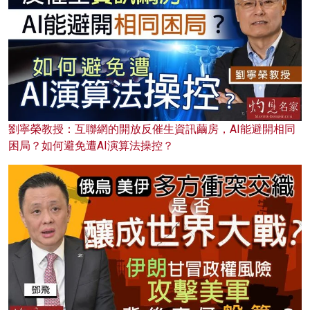
劉寧榮教授：互聯網的開放反催生資訊繭房，AI能避開相同
困局？如何避免遭AI演算法操控？