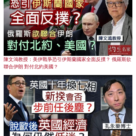
陳文鴻教授：美伊戰爭恐引伊斯蘭國家全面反撲？ 俄羅斯欲
聯合伊朗 對付北約美國？