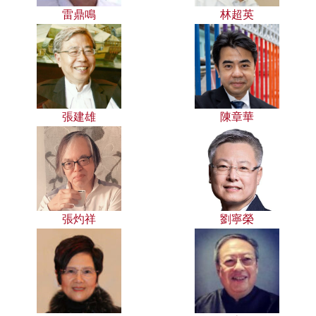
雷鼎鳴
林超英
張建雄
陳章華
張灼祥
劉寧榮