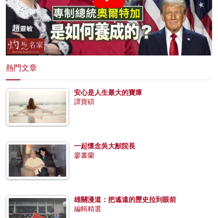
熱門文章
安心是人生最大的寶庫
譚寶碩
一起懷念吳大猷院長
廖書蘭
雄關漫道：把遙遠的歷史拉到眼前
編輯精選