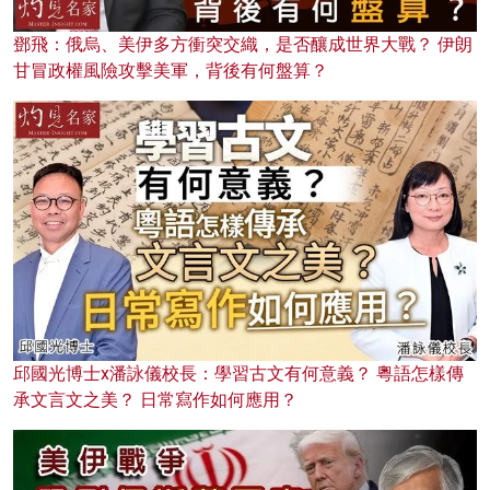
鄧飛：俄烏、美伊多方衝突交織，是否釀成世界大戰？ 伊朗
甘冒政權風險攻擊美軍，背後有何盤算？
邱國光博士x潘詠儀校長：學習古文有何意義？ 粵語怎樣傳
承文言文之美？ 日常寫作如何應用？