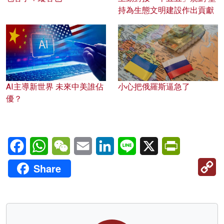
持為生態文明建設作出貢獻
AI主導新世界 未來中美誰佔
小心把俄羅斯逼急了
優？
Facebook
WhatsApp
WeChat
Email
LinkedIn
Line
X
PrintFriendl
C
Share
Li