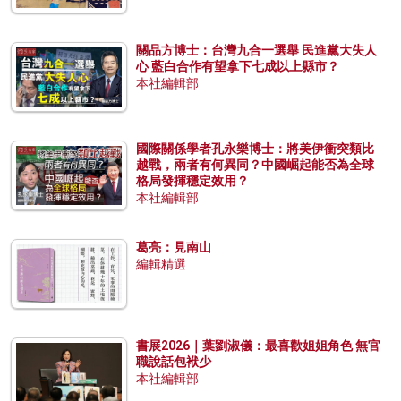
關品方博士：台灣九合一選舉 民進黨大失人
心 藍白合作有望拿下七成以上縣市？
本社編輯部
國際關係學者孔永樂博士：將美伊衝突類比
越戰，兩者有何異同？中國崛起能否為全球
格局發揮穩定效用？
本社編輯部
葛亮：見南山
編輯精選
書展2026｜葉劉淑儀：最喜歡姐姐角色 無官
職說話包袱少
本社編輯部