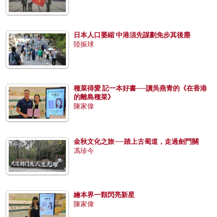
日本人口萎縮 中港須先謀劃免步其後塵
陸振球
種菜得愛 記一本好書──讀吳燕青的《在香港
的離島種菜》
陳家偉
金秋文化之旅──踏上古蜀道，走過劍門關
馮珍今
繪本界一顆閃亮新星
陳家偉