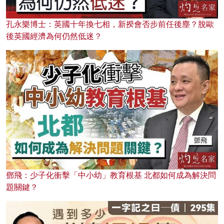
孔永樂博士：英國十年換七相，新揆會否步前任後塵？脫歐
後英國經濟為何仍然低迷？
鄧飛：少子化衝擊「中小幼」教育根基 北都如何成為解決問
題關鍵？