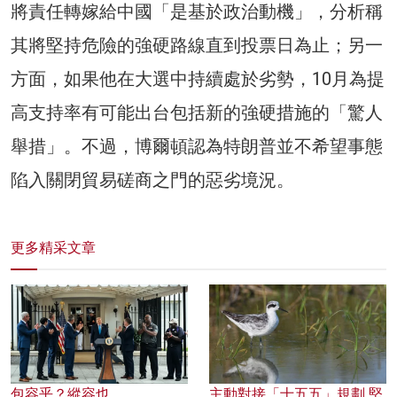
將責任轉嫁給中國「是基於政治動機」，分析稱
其將堅持危險的強硬路線直到投票日為止；另一
方面，如果他在大選中持續處於劣勢，10月為提
高支持率有可能出台包括新的強硬措施的「驚人
舉措」。不過，博爾頓認為特朗普並不希望事態
陷入關閉貿易磋商之門的惡劣境況。
更多精采文章
包容乎？縱容也
主動對接「十五五」規劃 堅