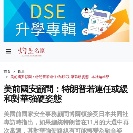
政局
教育
文化
財經
首頁
政局
美前國安顧問：特朗普若連任或緩和對華強硬姿態 | 本社編輯部
生活
美前國安顧問：特朗普若連任或緩
健康
和對華強硬姿態
商業
美國前國家安全事務顧問博爾頓接受日本共同社
科技
專訪時指出，如果總統特朗普在11月的大選中再
影片
次當選，其對華強硬路線有可能轉變為融合姿