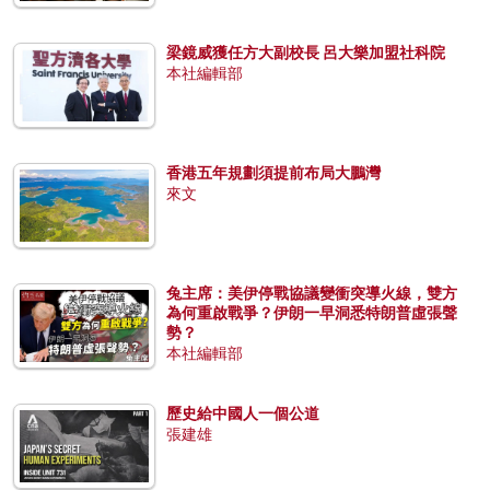
梁鏡威獲任方大副校長 呂大樂加盟社科院
本社編輯部
香港五年規劃須提前布局大鵬灣
來文
兔主席：美伊停戰協議變衝突導火線，雙方
為何重啟戰爭？伊朗一早洞悉特朗普虛張聲
勢？
本社編輯部
歷史給中國人一個公道
張建雄