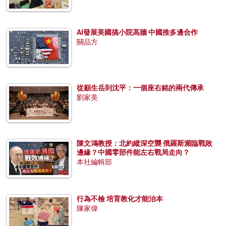
AI發展美國搞小院高牆 中國推多邊合作
關品方
從顧生岳到沈平：一個座右銘的兩代傳承
劉家美
陳文鴻教授：北約縱深空襲 俄羅斯瀕臨戰敗
邊緣？中國零部件能左右戰局走向？
本社編輯部
行為不檢 培育教化才能治本
陳家偉