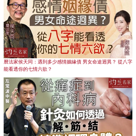
曆法家侯天同：遇到多少感情姻緣債 男女命途迥異？ 從八字
能看透你的七情六欲？