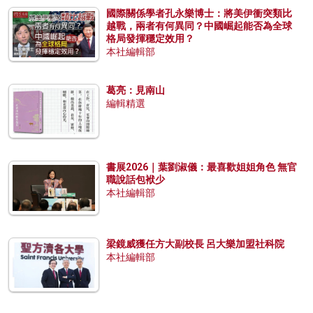
國際關係學者孔永樂博士：將美伊衝突類比
越戰，兩者有何異同？中國崛起能否為全球
格局發揮穩定效用？
本社編輯部
葛亮：見南山
編輯精選
書展2026｜葉劉淑儀：最喜歡姐姐角色 無官
職說話包袱少
本社編輯部
梁鏡威獲任方大副校長 呂大樂加盟社科院
本社編輯部