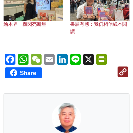
繪本界一顆閃亮新星
書展有感：我仍相信紙本閱
讀
Facebook
WhatsApp
WeChat
Email
LinkedIn
Line
X
PrintFriendl
C
Share
Li