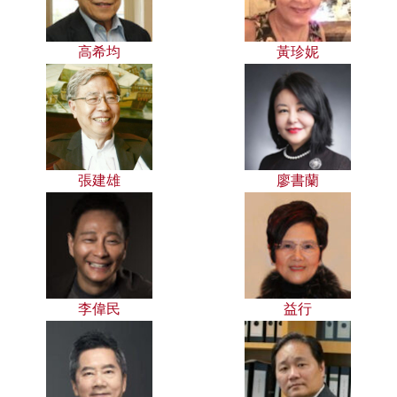
高希均
黃珍妮
張建雄
廖書蘭
李偉民
益行