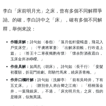
李白「床前明月光」之床，曾有多個不同解釋爭
詏。的確，李白詩中之「床」，確有多個不同解
釋，舉例來說：
作睡床解：
詩句如〈春怨〉「落月低軒窺蠋盡，飛花入
戶笑床空」；〈平虜將軍妻〉「出解床前帳，行吟道上
篇」；〈答王十二寒夜獨酌有懷〉「懷余對酒夜霜白，
玉床金井冰崢嶸。」
作坐具解：
如馬扎（胡床）。詩句如〈長干行〉「妾髮
初覆額，折花門前劇。郎騎竹馬來，繞床弄青梅。」
作井口欄杆解：
詩句如〈洗腳亭〉「前有吳時井，下有
五丈床。」；〈贈別舍人弟台卿之江南〉：「梧桐落金
井，一葉飛銀床。」不過，「床光明月先」之床，指的
是睡床，似無異議。