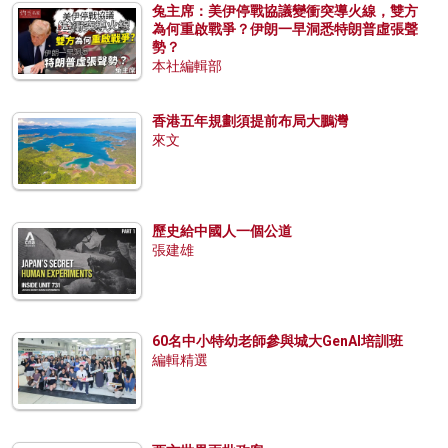
兔主席：美伊停戰協議變衝突導火線，雙方
為何重啟戰爭？伊朗一早洞悉特朗普虛張聲
勢？
本社編輯部
香港五年規劃須提前布局大鵬灣
來文
歷史給中國人一個公道
張建雄
60名中小特幼老師參與城大GenAI培訓班
編輯精選