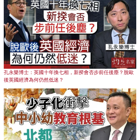
孔永樂博士：英國十年換七相，新揆會否步前任後塵？脫歐
後英國經濟為何仍然低迷？