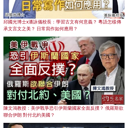
邱國光博士x潘詠儀校長：學習古文有何意義？ 粵語怎樣傳
承文言文之美？ 日常寫作如何應用？
陳文鴻教授：美伊戰爭恐引伊斯蘭國家全面反撲？ 俄羅斯欲
聯合伊朗 對付北約美國？