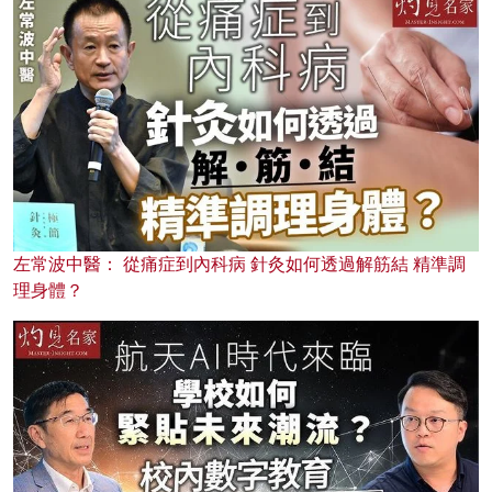
左常波中醫： 從痛症到內科病 針灸如何透過解筋結 精準調
理身體？