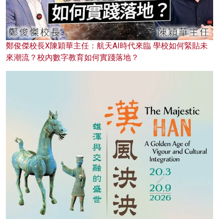
鄭俊傑校長X陳穎華主任：航天AI時代來臨 學校如何緊貼未
來潮流？校內數字教育如何實踐落地？