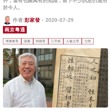
外，還有包羅萬有的知識，留下不少訊息仍適用
名家榜
於今人。
灼見活動
作者:
彭家發
- 2020-07-29
關於我們
兩京粵通
博雅教育
讀書
特朗普
三字經
人倫之理
七情