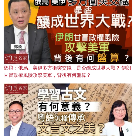
鄧飛：俄烏、美伊多方衝突交織，是否釀成世界大戰？ 伊朗
甘冒政權風險攻擊美軍，背後有何盤算？