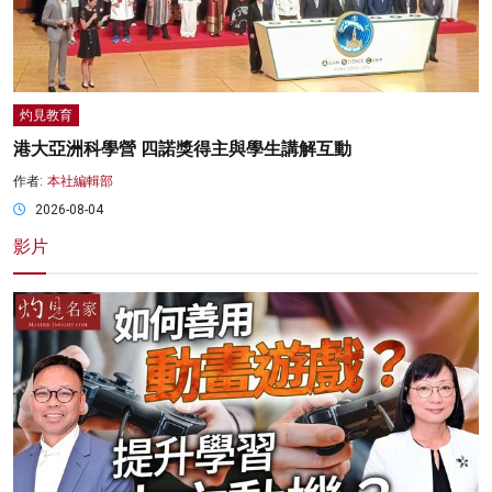
灼見教育
港大亞洲科學營 四諾獎得主與學生講解互動
作者:
本社編輯部
2026-08-04
影片