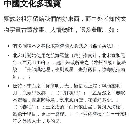
中國文化多瑰寶
要數老祖宗留給我們的好東西，而中外皆知的文
物字畫古董故事、人情物理，還多着呢，如：
有多個譯本之春秋末期齊國人孫武之《孫子兵法》；
北宋時開始使用之航海羅盤（庚）指南針，北宋宣和元
年（西元1119年），處士朱彧所著之《萍州可談》記載
說：「舟師識地理，夜則觀星，畫則觀日，陰晦觀指南
針。」；
唐詩：李白之「床前明月光，疑是地上霜；舉頭望明
月，底頭思故鄉。」（〈靜夜思〉）；孟浩然之「春眠
不覺曉，處處聞啼鳥，夜來風雨聲，花落知多少。」
（〈春眠〉）；王之渙的「白日依山盡，黃河入海樓，
欲窮千里目，更上一層樓。」（〈登鸛雀樓〉）——能朗
誦之外國人士，多的是。