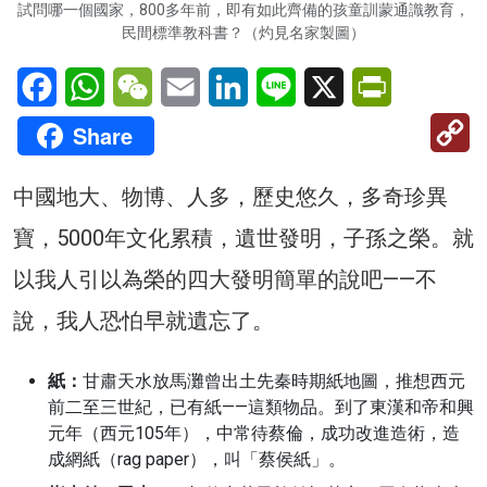
試問哪一個國家，800多年前，即有如此齊備的孩童訓蒙通識教育，
民間標準教科書？（灼見名家製圖）
Facebook
WhatsApp
WeChat
Email
LinkedIn
Line
X
PrintFriendl
C
Share
Li
中國地大、物博、人多，歷史悠久，多奇珍異
寶，5000年文化累積，遺世發明，子孫之榮。就
以我人引以為榮的四大發明簡單的說吧——不
說，我人恐怕早就遺忘了。
紙：
甘肅天水放馬灘曾出土先秦時期紙地圖，推想西元
前二至三世紀，已有紙——這類物品。到了東漢和帝和興
元年（西元105年），中常待蔡倫，成功改進造術，造
成網紙（rag paper），叫「蔡侯紙」。