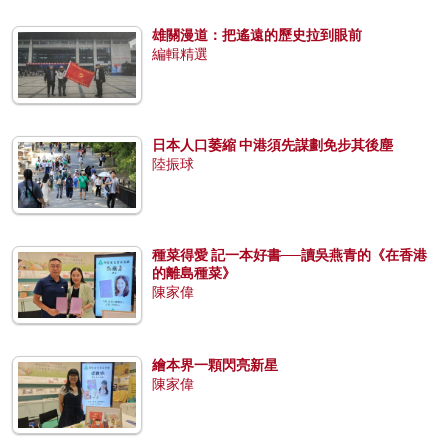
雄關漫道：把遙遠的歷史拉到眼前
編輯精選
日本人口萎縮 中港須先謀劃免步其後塵
陸振球
種菜得愛 記一本好書──讀吳燕青的《在香港
的離島種菜》
陳家偉
繪本界一顆閃亮新星
陳家偉