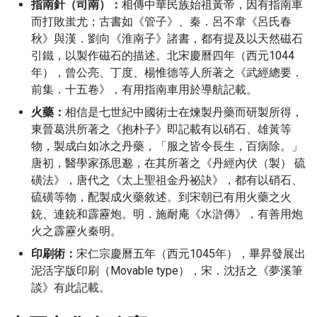
指南針（司南）：
相傳中華民族始祖黃帝，因有指南車
而打敗蚩尤；古書如《管子》、秦．呂不韋《呂氏春
秋》與漢．劉向《淮南子》諸書，都有提及以天然磁石
引鐵，以製作磁石的描述。北宋慶曆四年（西元1044
年），曾公亮、丁度、楊惟德等人所著之《武經總要．
前集．十五卷》，有用指南車用於導航記載。
火藥：
相信是七世紀中國術士在煉製丹藥而研製所得，
東晉葛洪所著之《抱朴子》即記載有以硝石、雄黃等
物，製成白如冰之丹藥，「服之皆令長生，百病除。」
唐初，醫學家孫思邈，在其所著之《丹經內伏（製） 硫
磺法》，唐代之《太上聖祖金丹祕訣》，都有以硝石、
硫磺等物，配製成火藥敘述。到宋朝已有用火藥之火
銃、連銃和霹靂炮。明．施耐庵《水滸傳》，有善用炮
火之霹靂火秦明。
印刷術：
宋仁宗慶曆五年（西元1045年），畢昇發展出
泥活字版印刷（Movable type），宋．沈括之《夢溪筆
談》有此記載。