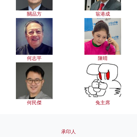
關品方
翁港成
何志平
陳晴
何民傑
兔主席
承印人