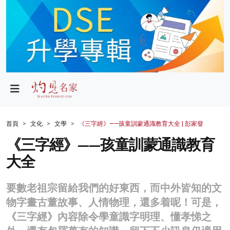
政局
教育
文化
財經
首頁
文化
文學
《三字經》——孩童訓蒙通識教育大全 | 彭家發
生活
《三字經》——孩童訓蒙通識教育
大全
健康
商業
要數老祖宗留給我們的好東西，而中外皆知的文
物字畫古董故事、人情物理，還多着呢！可是，
科技
《三字經》內容除令學童識字明理、懂孝悌之
影片