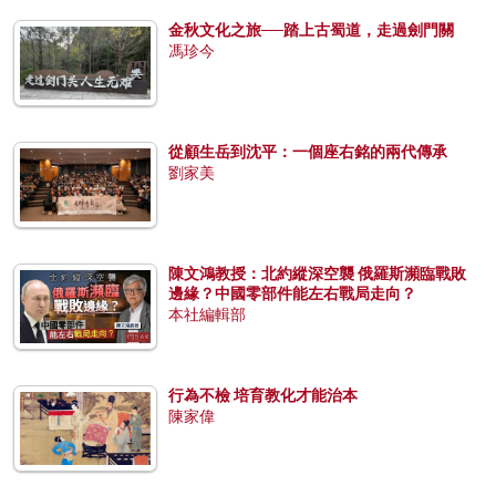
金秋文化之旅──踏上古蜀道，走過劍門關
馮珍今
從顧生岳到沈平：一個座右銘的兩代傳承
劉家美
陳文鴻教授：北約縱深空襲 俄羅斯瀕臨戰敗
邊緣？中國零部件能左右戰局走向？
本社編輯部
行為不檢 培育教化才能治本
陳家偉