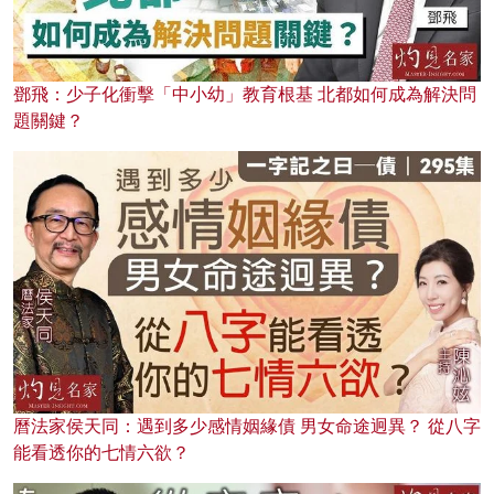
鄧飛：少子化衝擊「中小幼」教育根基 北都如何成為解決問
題關鍵？
曆法家侯天同：遇到多少感情姻緣債 男女命途迥異？ 從八字
能看透你的七情六欲？