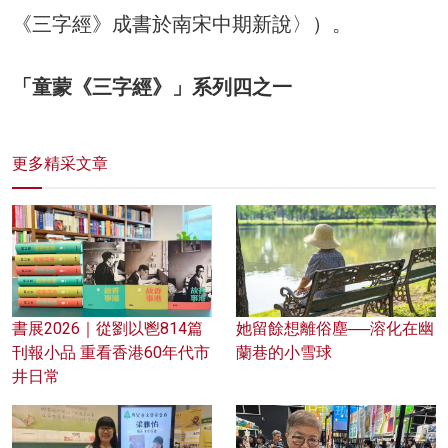
《三字經》成書於南宋中期新說〉）。
「童蒙《三字經》」系列四之一
更多精采文章
書展2026｜從劉以鬯814篇
她留餘想離俗塵──溶化在幽
刊報小品 重看香港60年代市
蘭巷的小雪球
井日常