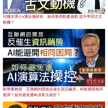
邱國光博士x潘詠儀校長：如何善用動畫遊戲 提升學習古文
動機？
劉寧榮教授：互聯網的開放反催生資訊繭房，AI能避開相同
困局？如何避免遭AI演算法操控？