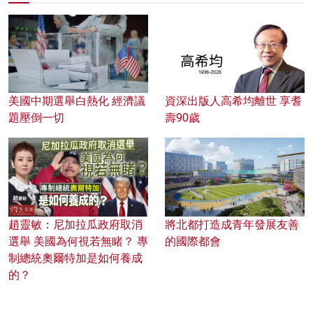
美國中期選舉白熱化 經濟議
資深出版人高希均離世 享耆
題壓倒一切
壽90歲
趙靈敏：尼加拉瓜政府取消
將北都打造成青年發展友善
選舉 美國為何視若無睹？ 專
的國際都會
制總統奧爾特加是如何養成
的？