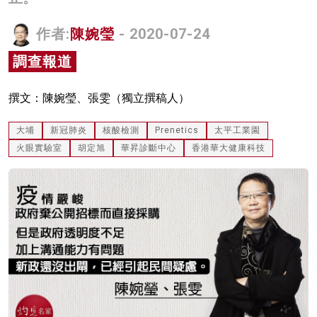
名家榜
作者:
陳婉瑩
- 2020-07-24
灼見活動
調查報道
關於我們
撰文：陳婉瑩、張雯（獨立撰稿人）
大埔
新冠肺炎
核酸檢測
Prenetics
太平工業園
火眼實驗室
胡定旭
華昇診斷中心
香港華大健康科技