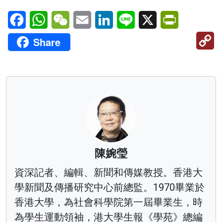
Facebook
WhatsApp
WeChat
Email
LinkedIn
Line
X
PrintFriendl
C
Share
Li
陳婉瑩
資深記者、編輯、新聞和傳媒教授。香港大
學新聞及傳播研究中心前總監。1970畢業於
香港大學，為社會科學院第一屆畢業生，時
為學生運動領袖，港大學生報《學苑》總編