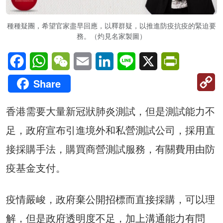
種種疑團，希望官家盡早回應，以釋群疑，以推進防疫抗疫的緊迫要
務。（灼見名家製圖）
Facebook
WhatsApp
WeChat
Email
LinkedIn
Line
X
PrintFriendl
C
Share
Li
香港需要大量新冠狀肺炎測試，但是測試能力不
足，政府宣布引進境外和私營測試公司，採用直
接採購手法，購買商營測試服務，有關費用由防
疫基金支付。
疫情嚴峻，政府棄公開招標而直接採購，可以理
解，但是政府透明度不足，加上溝通能力有問