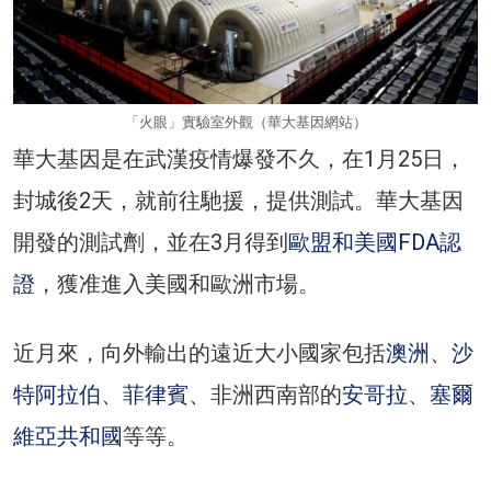
「火眼」實驗室外觀（華大基因網站）
華大基因是在武漢疫情爆發不久，在1月25日，
封城後2天，就前往馳援，提供測試。華大基因
開發的測試劑，並在3月得到
歐盟和美國FDA認
證
，獲准進入美國和歐洲市場。
近月來，向外輸出的遠近大小國家包括
澳洲
、
沙
特阿拉伯
、
菲律賓
、非洲西南部的
安哥拉
、
塞爾
維亞共和國
等等。