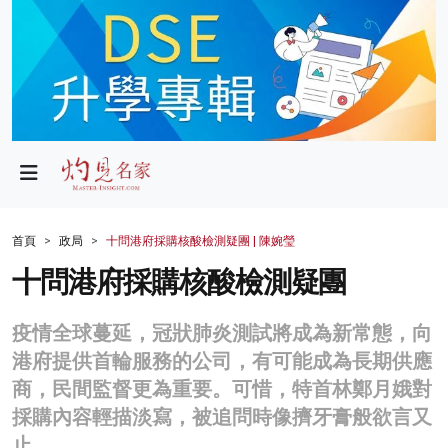
政局
教育
文化
財經
首頁
政局
十問港府採購核酸檢測疑團 | 陳婉瑩
生活
十問港府採購核酸檢測疑團
健康
疫情全球蔓延，冠狀肺炎測試將成為新常態，向
商業
港府提供首輪服務的公司，有可能成為長期供應
商，民間監督更為重要。可惜，特首林鄭月娥對
科技
採購內容輕描淡寫，被追問時像擠牙膏般欲言又
影片
止。