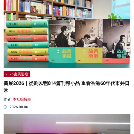
2026書展巡禮
書展2026｜從劉以鬯814篇刊報小品 重看香港60年代市井日
常
作者:
本社編輯部
2026-08-06