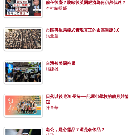
前任後塵？脫歐後英國經濟為何仍然低迷？
本社編輯部
市區再生局範式實現真正的市區重建3.0
張量童
台灣被美國拖累
張建雄
日落以後 彩虹長留──記屋邨學校的歲月與情
誼
陳章華
老公，是必需品？還是奢侈品？