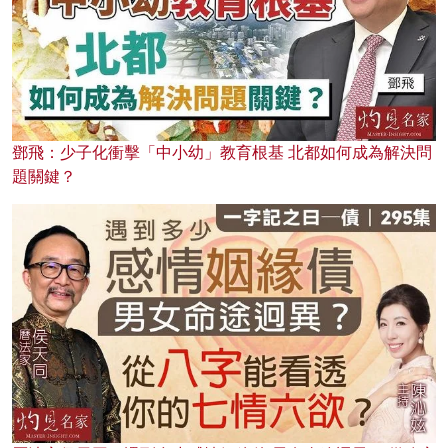
鄧飛：少子化衝擊「中小幼」教育根基 北都如何成為解決問
題關鍵？