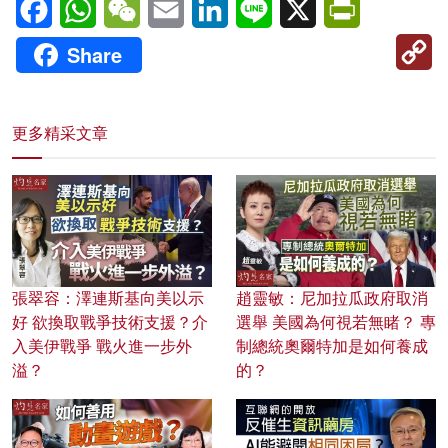
C
Share
Li
更多精采文章
張翠容：澤連斯基向美以示
趙靈敏：尼加拉瓜政府取消
好 欲換取戰爭技術支援？介
選舉 美國為何視若無睹？ 專
入美伊戰爭 戰火進一步外
制總統奧爾特加是如何養成
溢？
的？