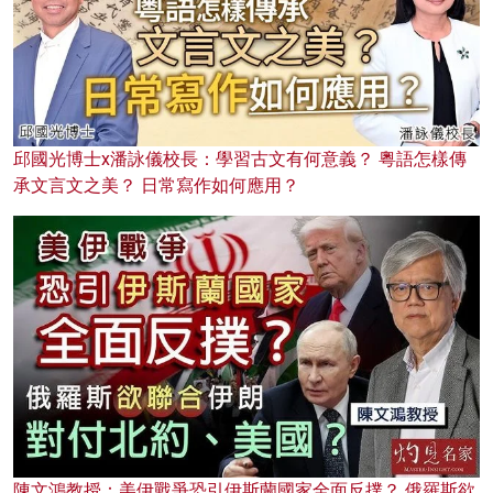
邱國光博士x潘詠儀校長：學習古文有何意義？ 粵語怎樣傳
承文言文之美？ 日常寫作如何應用？
陳文鴻教授：美伊戰爭恐引伊斯蘭國家全面反撲？ 俄羅斯欲