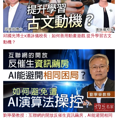
邱國光博士x潘詠儀校長：如何善用動畫遊戲 提升學習古文
動機？
劉寧榮教授：互聯網的開放反催生資訊繭房，AI能避開相同