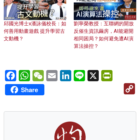
邱國光博士x潘詠儀校長：如
劉寧榮教授：互聯網的開放
何善用動畫遊戲 提升學習古
反催生資訊繭房，AI能避開
文動機？
相同困局？如何避免遭AI演
算法操控？
Facebook
WhatsApp
WeChat
Email
LinkedIn
Line
X
PrintFriendl
C
Share
Li