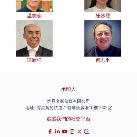
温志倫
陳妙霞
譚新強
何志平
承印人
灼見名家傳媒有限公司
地址 : 香港黃竹坑道21號環匯廣場10樓1002室
追蹤我們的社交平台