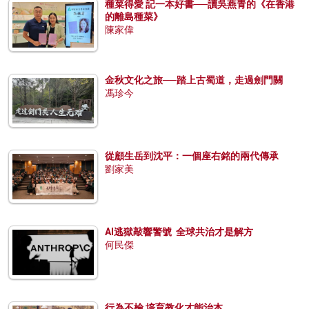
種菜得愛 記一本好書──讀吳燕青的《在香港
的離島種菜》
陳家偉
金秋文化之旅──踏上古蜀道，走過劍門關
馮珍今
從顧生岳到沈平：一個座右銘的兩代傳承
劉家美
AI逃獄敲響警號 全球共治才是解方
何民傑
行為不檢 培育教化才能治本