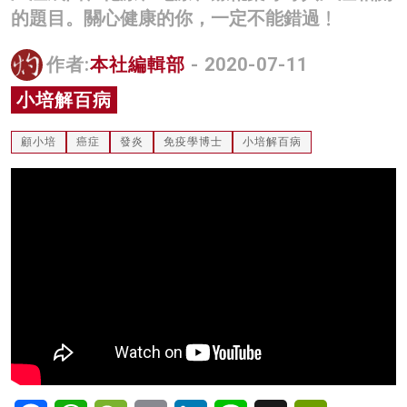
的題目。關心健康的你，一定不能錯過﹗
名家榜
灼見活動
作者:
本社編輯部
- 2020-07-11
小培解百病
關於我們
顧小培
癌症
發炎
免疫學博士
小培解百病
Facebook
WhatsApp
WeChat
Email
LinkedIn
Line
X
PrintFriendl