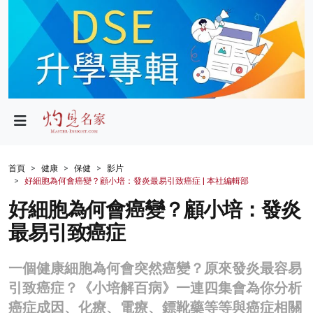
政局
教育
文化
財經
首頁
健康
保健
影片
好細胞為何會癌變？顧小培：發炎最易引致癌症 | 本社編輯部
生活
好細胞為何會癌變？顧小培：發炎
健康
最易引致癌症
商業
一個健康細胞為何會突然癌變？原來發炎最容易
科技
引致癌症？《小培解百病》一連四集會為你分析
影片
癌症成因、化療、電療、鏢靴藥等等與癌症相關