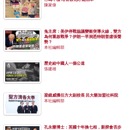
陳家偉
兔主席：美伊停戰協議變衝突導火線，雙方
為何重啟戰爭？伊朗一早洞悉特朗普虛張聲
勢？
本社編輯部
歷史給中國人一個公道
張建雄
梁鏡威獲任方大副校長 呂大樂加盟社科院
本社編輯部
孔永樂博士：英國十年換七相，新揆會否步