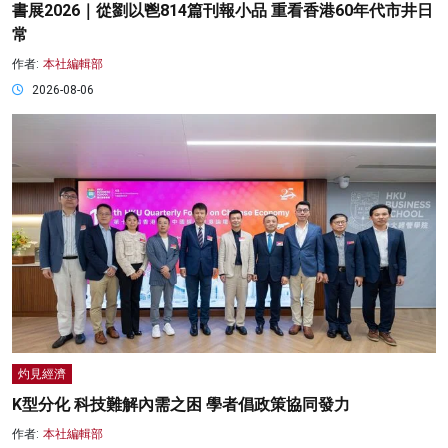
書展2026｜從劉以鬯814篇刊報小品 重看香港60年代市井日
常
作者:
本社編輯部
2026-08-06
灼見經濟
K型分化 科技難解內需之困 學者倡政策協同發力
作者:
本社編輯部