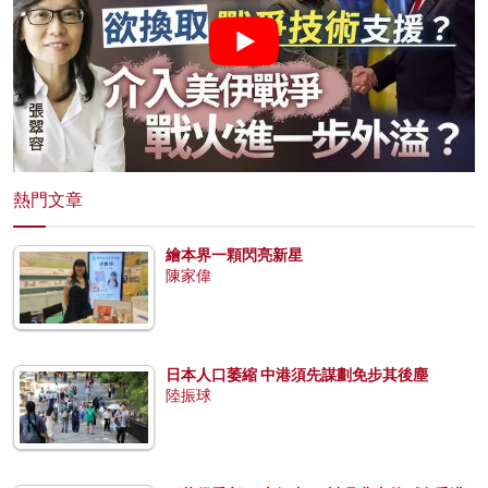
熱門文章
繪本界一顆閃亮新星
陳家偉
日本人口萎縮 中港須先謀劃免步其後塵
陸振球