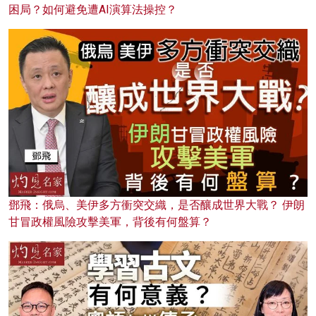
困局？如何避免遭AI演算法操控？
鄧飛：俄烏、美伊多方衝突交織，是否釀成世界大戰？ 伊朗
甘冒政權風險攻擊美軍，背後有何盤算？