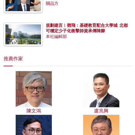
關品方
規劃建言︱鄧飛：基礎教育配合大學城 北都
可穩定少子化衝擊師資承傳陣腳
本社編輯部
推薦作家
陳文鴻
盧兆興