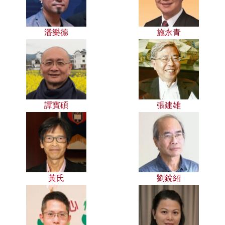
潘樂德
施永青
譚寶碩
張建雄
黃氏
劉銳紹