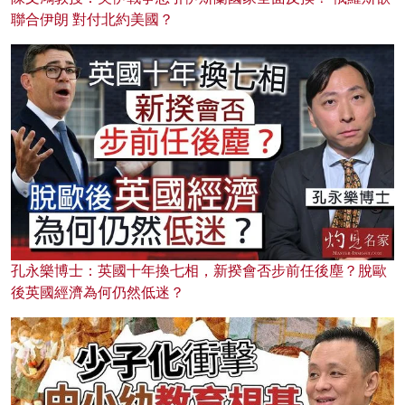
聯合伊朗 對付北約美國？
孔永樂博士：英國十年換七相，新揆會否步前任後塵？脫歐
後英國經濟為何仍然低迷？