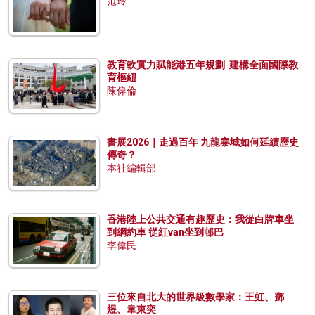
范玲
教育軟實力賦能港五年規劃 建構全面國際教
育樞紐
陳偉倫
書展2026｜走過百年 九龍寨城如何延續歷史
傳奇？
本社編輯部
香港陸上公共交通有趣歷史：我從白牌車坐
到網約車 從紅van坐到邨巴
李偉民
三位來自北大的世界級數學家：王虹、鄧
煜、韋東奕