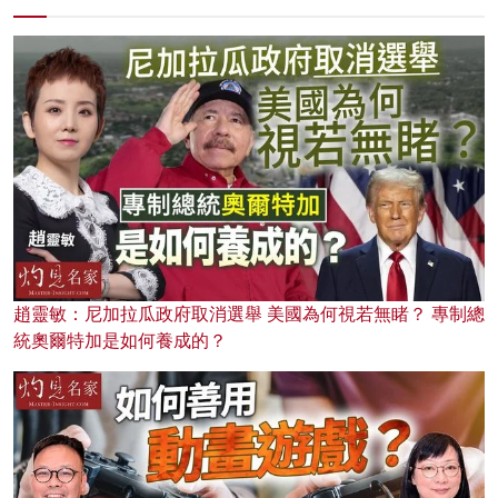
趙靈敏：尼加拉瓜政府取消選舉 美國為何視若無睹？ 專制總
統奧爾特加是如何養成的？