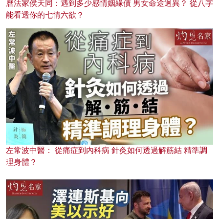
曆法家侯天同：遇到多少感情姻緣債 男女命途迥異？ 從八字
能看透你的七情六欲？
左常波中醫： 從痛症到內科病 針灸如何透過解筋結 精準調
理身體？