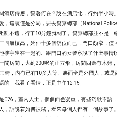
問酒店侍應，警署何在？說在酒店北，行約半小時
這裏僅是分局，要去警察總部（National Polic
案，距離不遠，行了10分鐘就到了。警察總部並不是一
三四層樓高，延伸十多個舖位而已，門口頗窄，僅
他樓宇連在一起的。跟門口的女警察說了什麼事情
一間房間，大約200呎的正方形，房間四邊有木凳
，其時，內有已有10多人等。裏面全是外國人，或是
的。我看了看錶，正是中午12:15。
是E76，室內人士，個個面色凝重，有些沉默不語
人，訴說着如何被竊，看來每個人都有一個故事了