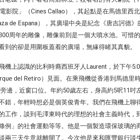
及「電影院」（Cines Callao），其起點是在馬德里西
za de Espana），其廣場中央是紀念《唐吉訶德》
300周年的雕像，雕像前則是一個大噴水池。可惜
看到的卻是用圍板蓋着的廣場，無緣得睹其真貌。
機上認識的比利時裔西班牙人Laurent，於下午5:0
que del Retiro）見面。在乘飛機從香港到馬德里
a的旁邊，近窗口位。年約50歲左右，身高約5呎11吋
不錯，年輕時想必是個英俊青年。我們在飛機上聊
的工作，談到毛澤東時代的理想的社會主義時代，
條例」的社會運動等等。他是一個製造環保玻璃的
談兩三天生意就離開了。今次他是來和匯豐銀行談