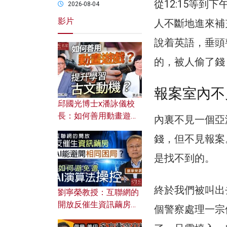
從12:15等到
2026-08-04
影片
人不斷地進來補
說着英語，垂頭
的，被人偷了錢
報案室內不
邱國光博士x潘詠儀校
長：如何善用動畫遊戲
內裏不見一個亞
提升學習古文動機？
錢，但不見報案
是找不到的。
終於我們被叫出
劉寧榮教授：互聯網的
開放反催生資訊繭房，
個警察處理一宗
AI能避開相同困局？如