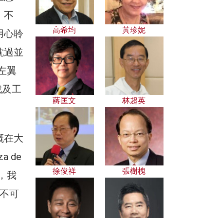
，不
高希均
黃珍妮
用心聆
耽過並
左翼
戰及工
蔣匡文
林超英
概在大
 de
徐俊祥
張樹槐
，我
不可