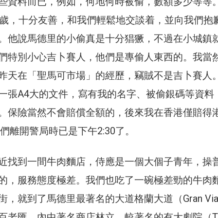
些資料而已，例如，何地何時被偷，數額多少等等
多歲，十分友善，和我們輕鬆地交談着，並向我們抱
。他說馬德里的小偷真是十分猖獗，不過在小城鎮
們特別小心吉卜賽人，他們是專偷人東西的。我當
昨天在「聖馬可市場」的經歷，竊賊不是吉卜賽人
一張A4大的文件，寫有我的名字、被偷銀碼等資料
。保險當然不會賠償全額的，後來我在香港僅賠得
我們離開警局時已是下午2:30了。
近找到一間牛肉麵店，侍應是一個大個子青年，操
的，服務態度極差。我們也吃了一碗極差勁的牛肉
，就到了馬德里最著名的大道格蘭大道（Gran Vi
百老匯，內中著名商店林立，較著名的有大劇院（Tea