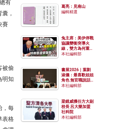
發揮穩定效用？
是總有
葛亮：見南山
編輯精選
背囊，
決賽
兔主席：美伊停戰
協議變衝突導火
線，雙方為何重啟
戰爭？伊朗一早洞
本社編輯部
悉特朗普虛張聲
勢？
客被偷
書展2026｜葉劉
淑儀：最喜歡姐姐
為明知
角色 無官職說話
包袱少
本社編輯部
梁鏡威獲任方大副
校長 呂大樂加盟
枱，每
社科院
本社編輯部
準表格