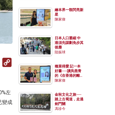
繪本界一顆閃亮新
星
陳家偉
日本人口萎縮 中
港須先謀劃免步其
後塵
陸振球
Copy
Link
種菜得愛 記一本
好書──讀吳燕青
的《在香港的離島
種菜》
陳家偉
0%左
金秋文化之旅──
踏上古蜀道，走過
已變成
劍門關
馮珍今