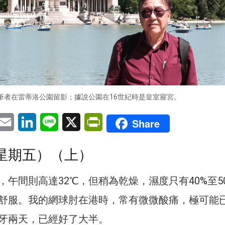
筆者在雷蒂洛公園留影；據說公園在16世紀時是皇室寢宮。
pp
eChat
Email
LinkedIn
Line
X
PrintFriendly
Share
（星期五）（上）
，午間則高達32℃，但稍為乾燥，濕度只有40%至5
舒服。我的網球肘在港時，常有微微酸痛，極可能
牙兩天，已經好了大半。