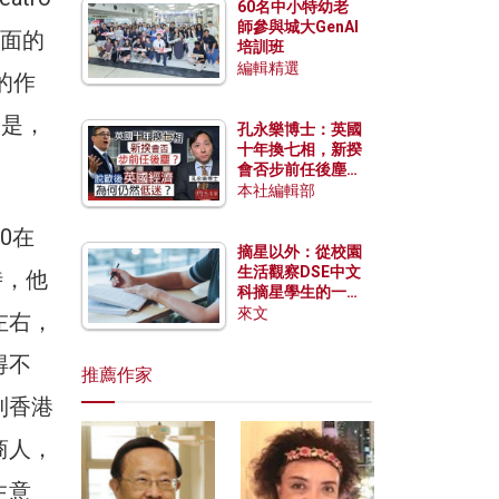
60名中小特幼老
師參與城大GenAI
北面的
培訓班
編輯精選
的作
的是，
孔永樂博士：英國
十年換七相，新揆
會否步前任後塵？
脫歐後英國經濟為
本社編輯部
何仍然低迷？
0在
摘星以外：從校園
生活觀察DSE中文
時，他
科摘星學生的一點
特質
來文
左右，
得不
推薦作家
到香港
商人，
生意