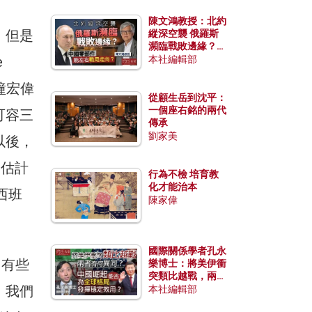
陳文鴻教授：北約
。但是
縱深空襲 俄羅斯
瀕臨戰敗邊緣？中
國零部件能左右戰
e
本社編輯部
局走向？
幢宏偉
從顧生岳到沈平：
一個座右銘的兩代
可容三
傳承
劉家美
以後，
，估計
行為不檢 培育教
化才能治本
西班
陳家偉
國際關係學者孔永
，有些
樂博士：將美伊衝
突類比越戰，兩者
。我們
有何異同？中國崛
本社編輯部
起能否為全球格局