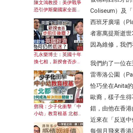
陳文鴻教授：美伊戰爭
恐引伊斯蘭國家全面反
Coliseum）
撲？ 俄羅斯欲聯合伊朗
西班牙廣場（Pla
對付北約美國？
者塞萬提斯逝世
因為維修，我們
孔永樂博士：英國十年
換七相，新揆會否步前
我們約了一位在飛
任後塵？脫歐後英國經
雷蒂洛公園（Par
濟為何仍然低迷？
恰巧坐在Anit
歐裔，樣子生得
鄧飛：少子化衝擊「中
錯，由他在香港
小幼」教育根基 北都如
近來在「反送中
何成為解決問題關鍵？
每個月飛來香港