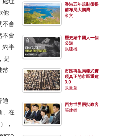
。處理
香港五年規劃須提
前布局大鵬灣
歉他
來文
就不會
然不會
歷史給中國人一個
公道
。約半
張建雄
，是
港幣
市區再生局範式實
現真正的市區重建
3.0
張量童
普通
西方世界兩批政客
張建雄
麵。在
a），
tro