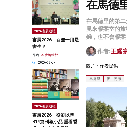
在馬德
在馬德里的第二
見來報案室的旅
2026書展巡禮
錢，也不會報案
書展2026｜百無一用是
書生？
作者:
王耀
作者:
本社編輯部
2026-08-07
圖片：作者提供
馬德里
唐吉訶德
2026書展巡禮
書展2026｜從劉以鬯
814篇刊報小品 重看香