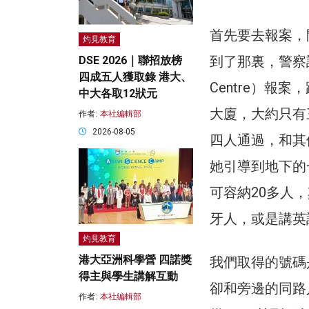
首先要去報案，
灼見教育
到了那裏，警察說，
DSE 2026｜聯招放榜
四成五人獲取錄 港大、
Centre）報
中大各取12狀元
大廈，大約只有
作者:
本社編輯部
2026-08-05
四人通過，和其
她引導到地下的
可容納20多人
牙人，或是講英語
灼見教育
港大亞洲科學營 四諾獎
我們取得的號碼
得主與學生講解互動
卻和旁邊的同路
作者:
本社編輯部