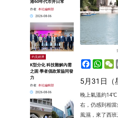
港60年代市井日常
作者:
本社編輯部
2026-08-06
灼見經濟
Facebook
WhatsA
W
K型分化 科技難解內需
之困 學者倡政策協同發
力
5月31日
作者:
本社編輯部
2026-08-06
晚上氣溫約14℃
右，仍感到相當
風濕，來了西班