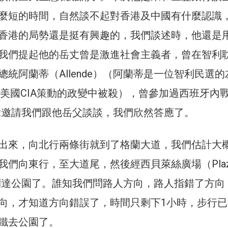
麼短的時間，自然談不起對香港及中國有什麼認識
香港的局勢還是挺有興趣的，我們談述時，他還是
我們提起他的岳丈曾是激進社會主義者，曾在智利
統阿蘭蒂（Allende）（阿蘭蒂是一位智利民選的
年在美國CIA策動的政變中被殺），曾參加過西班牙內
ent邀請我們跟他岳父談談，我們欣然答應了。
出來，向北行兩條街就到了格蘭大道，我們估計大
們向東行，至大道尾，然後經西貝萊絲廣場（Plaza
，就到達公園了。誰知我們問路人方向，路人指錯了方向
向，才知道方向錯誤了，時間只剩下1小時，步行已
鐵去公園了。