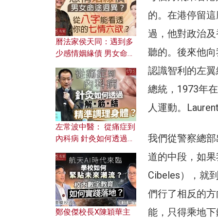
的。在港停留這
過，他對政治及
曆法家侯天同：遇到多
聽的。後來他向
少感情姻緣債 男女命途
迥異？ 從八字能看透你
認識智利的左翼總
的七情六欲？
總統，1973
人運動。Laur
左常波中醫： 從痛症到
我們從警察總部
內科病 針灸如何透過解
筋結 精準調理身體？
道的中段，如果我
Cibeles）
們行了相反的方
能，只得乘地下
鄭俊傑校長X陳穎華主