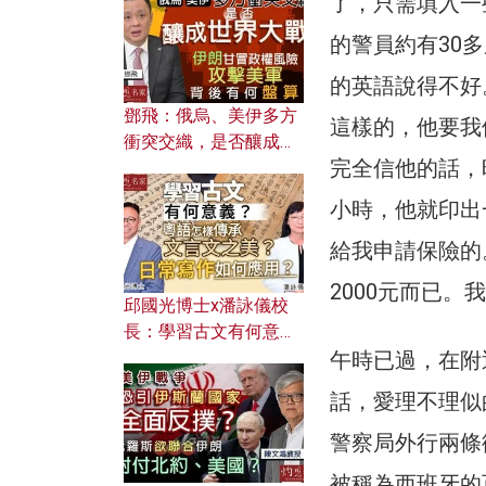
了，只需填入一
何避免遭AI演算法操
控？
的警員約有30
的英語說得不好
鄧飛：俄烏、美伊多方
這樣的，他要我
衝突交織，是否釀成世
完全信他的話，
界大戰？ 伊朗甘冒政權
風險攻擊美軍，背後有
小時，他就印出
何盤算？
給我申請保險的
2000元而已。
邱國光博士x潘詠儀校
長：學習古文有何意
義？ 粵語怎樣傳承文言
午時已過，在附
文之美？ 日常寫作如何
話，愛理不理似
應用？
警察局外行兩條街
被稱為西班牙的