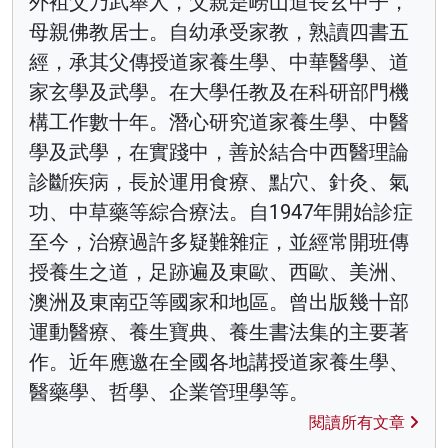
外袓父乃武舉人，父親是嶗山道長玄中子，
母親佛教居士。自幼承受家教，熟讀四書五
經，承其父傳授道家養生學、中華醫學、道
家玄學及武學。在大學任教及在科研部門機
構工作數十年。潛心研究道家養生學、中醫
學及武學，在實踐中，善於結合中西醫理論
診斷疾病，長於運用食療、點穴、針灸、氣
功、中草藥等綜合療法。自1947年開始診症
至今，治療過許多疑難雜症，並經常開班傳
授養生之道，足跡遍及東歐、西歐、美洲、
澳洲及東南亞等國家和地區。曾出版幾十部
運動醫療、養生寶典、養生書法集的主要著
作。近年應邀在全國各地講授道家養生學、
醫藥學、哲學、企業管理學等。
閱讀所有文章