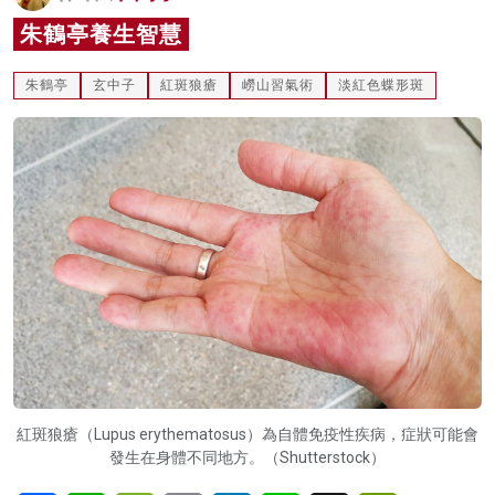
名家榜
朱鶴亭養生智慧
灼見活動
朱鶴亭
玄中子
紅斑狼瘡
嶗山習氣術
淡紅色蝶形斑
關於我們
紅斑狼瘡（Lupus erythematosus）為自體免疫性疾病，症狀可能會
發生在身體不同地方。（Shutterstock）