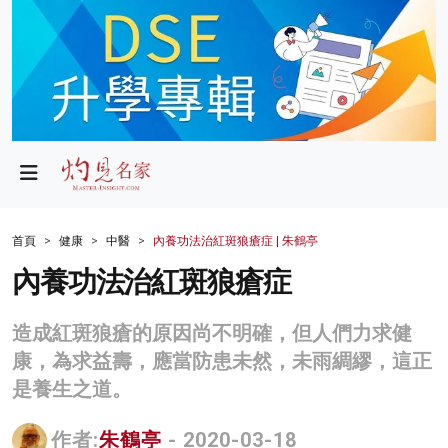
政局
教育
文化
財經
首頁
健康
中醫
內養功法治紅斑狼瘡症 | 朱鶴亭
生活
內養功法治紅斑狼瘡症
健康
造成紅斑狼瘡的原因尚不明確，但人們力求健
商業
康，為求益壽，應當防患未然，未雨綢繆，這正
是養生之道。
科技
影片
作者:
朱鶴亭
- 2020-03-18