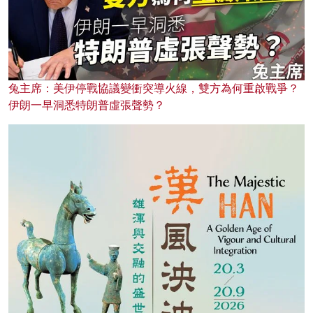
兔主席：美伊停戰協議變衝突導火線，雙方為何重啟戰爭？
伊朗一早洞悉特朗普虛張聲勢？