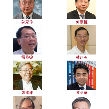
陳家偉
何漢權
雷鼎鳴
林超英
張建雄
陳章華