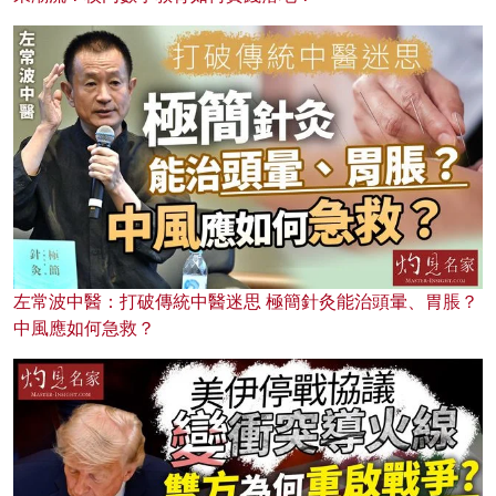
左常波中醫：打破傳統中醫迷思 極簡針灸能治頭暈、胃脹？
中風應如何急救？