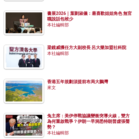
書展2026｜葉劉淑儀：最喜歡姐姐角色 無官
職說話包袱少
本社編輯部
梁鏡威獲任方大副校長 呂大樂加盟社科院
本社編輯部
香港五年規劃須提前布局大鵬灣
來文
兔主席：美伊停戰協議變衝突導火線，雙方
為何重啟戰爭？伊朗一早洞悉特朗普虛張聲
勢？
本社編輯部