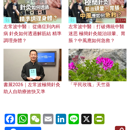
左常波中醫： 從痛症到內科
左常波中醫：打破傳統中醫
病 針灸如何透過解筋結 精準
迷思 極簡針灸能治頭暈、胃
調理身體？
脹？中風應如何急救？
書展2026｜左常波極簡針灸
「平民玫瑰」天竺葵
助人自助療效快又準
Facebook
WhatsApp
WeChat
Email
LinkedIn
Line
X
PrintFriendl
C