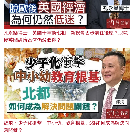
孔永樂博士：英國十年換七相，新揆會否步前任後塵？脫歐
後英國經濟為何仍然低迷？
鄧飛：少子化衝擊「中小幼」教育根基 北都如何成為解決問
題關鍵？