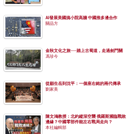
AI發展美國搞小院高牆 中國推多邊合作
關品方
金秋文化之旅──踏上古蜀道，走過劍門關
馮珍今
從顧生岳到沈平：一個座右銘的兩代傳承
劉家美
陳文鴻教授：北約縱深空襲 俄羅斯瀕臨戰敗
邊緣？中國零部件能左右戰局走向？
本社編輯部