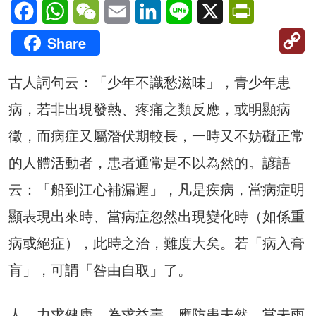
Facebook
WhatsApp
WeChat
Email
LinkedIn
Line
X
PrintFriendl
C
Share
Li
古人詞句云：「少年不識愁滋味」，青少年患
病，若非出現發熱、疼痛之類反應，或明顯病
徵，而病症又屬潛伏期較長，一時又不妨礙正常
的人體活動者，患者通常是不以為然的。諺語
云：「船到江心補漏遲」，凡是疾病，當病症明
顯表現出來時、當病症忽然出現變化時（如係重
病或絕症），此時之治，難度大矣。若「病入膏
肓」，可謂「咎由自取」了。
人，力求健康，為求益壽，應防患未然，當未雨