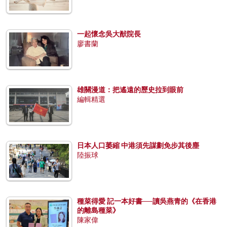
一起懷念吳大猷院長
廖書蘭
雄關漫道：把遙遠的歷史拉到眼前
編輯精選
日本人口萎縮 中港須先謀劃免步其後塵
陸振球
種菜得愛 記一本好書──讀吳燕青的《在香港
的離島種菜》
陳家偉