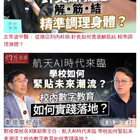
左常波中醫： 從痛症到內科病 針灸如何透過解筋結 精準調
理身體？
鄭俊傑校長X陳穎華主任：航天AI時代來臨 學校如何緊貼未
來潮流？校內數字教育如何實踐落地？