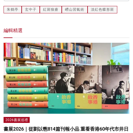
朱鶴亭
玄中子
紅斑狼瘡
嶗山習氣術
淡紅色蝶形斑
編輯精選
2026書展巡禮
書展2026｜從劉以鬯814篇刊報小品 重看香港60年代市井日