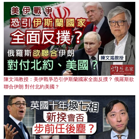
陳文鴻教授：美伊戰爭恐引伊斯蘭國家全面反撲？ 俄羅斯欲
聯合伊朗 對付北約美國？