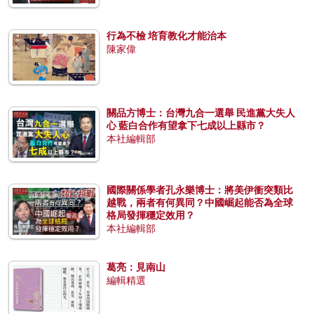
行為不檢 培育教化才能治本
陳家偉
關品方博士：台灣九合一選舉 民進黨大失人
心 藍白合作有望拿下七成以上縣市？
本社編輯部
國際關係學者孔永樂博士：將美伊衝突類比
越戰，兩者有何異同？中國崛起能否為全球
格局發揮穩定效用？
本社編輯部
葛亮：見南山
編輯精選