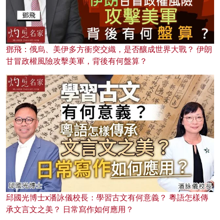
鄧飛：俄烏、美伊多方衝突交織，是否釀成世界大戰？ 伊朗
甘冒政權風險攻擊美軍，背後有何盤算？
邱國光博士x潘詠儀校長：學習古文有何意義？ 粵語怎樣傳
承文言文之美？ 日常寫作如何應用？