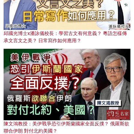
邱國光博士x潘詠儀校長：學習古文有何意義？ 粵語怎樣傳
承文言文之美？ 日常寫作如何應用？
陳文鴻教授：美伊戰爭恐引伊斯蘭國家全面反撲？ 俄羅斯欲
聯合伊朗 對付北約美國？