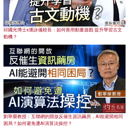
邱國光博士x潘詠儀校長：如何善用動畫遊戲 提升學習古文
動機？
劉寧榮教授：互聯網的開放反催生資訊繭房，AI能避開相同
困局？如何避免遭AI演算法操控？