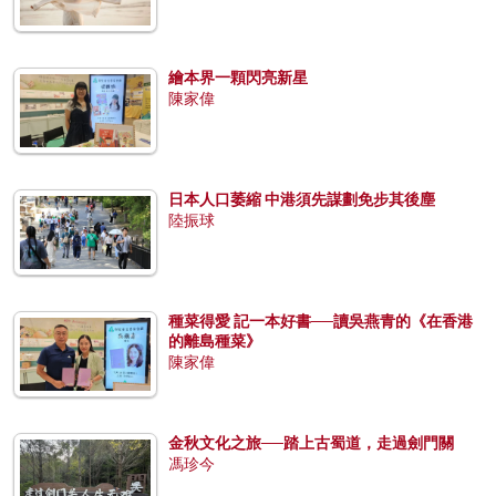
繪本界一顆閃亮新星
陳家偉
日本人口萎縮 中港須先謀劃免步其後塵
陸振球
種菜得愛 記一本好書──讀吳燕青的《在香港
的離島種菜》
陳家偉
金秋文化之旅──踏上古蜀道，走過劍門關
馮珍今