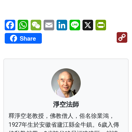
Facebook
WhatsApp
WeChat
Email
LinkedIn
Line
X
PrintFriendl
C
Share
Li
淨空法師
釋淨空老教授，佛教僧人，俗名徐業鴻，
1927年生於安徽省廬江縣金牛鎮。6歲入傳