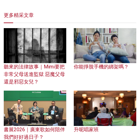
更多精采文章
聽來的法律故事｜Mimi要把
你能掙脫手機的綁架嗎？
非常父母送進監獄 惡魔父母
還是邪惡女兒？
書展2026｜廣東歌如何陪伴
升呢唱家班
我們好好過日子？