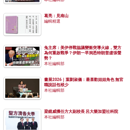
葛亮：見南山
編輯精選
兔主席：美伊停戰協議變衝突導火線，雙方
為何重啟戰爭？伊朗一早洞悉特朗普虛張聲
勢？
本社編輯部
書展2026｜葉劉淑儀：最喜歡姐姐角色 無官
職說話包袱少
本社編輯部
梁鏡威獲任方大副校長 呂大樂加盟社科院
本社編輯部