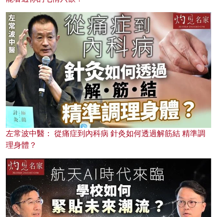
左常波中醫： 從痛症到內科病 針灸如何透過解筋結 精準調
理身體？