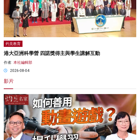
灼見教育
港大亞洲科學營 四諾獎得主與學生講解互動
作者:
本社編輯部
2026-08-04
影片