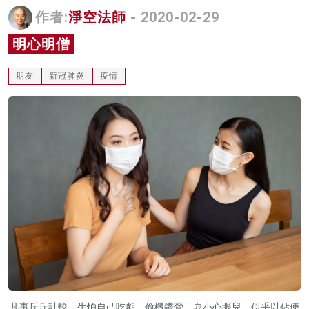
作者:
淨空法師
- 2020-02-29
名家榜
明心明僧
灼見活動
關於我們
朋友
新冠肺炎
疫情
凡事斤斤計較，生怕自己吃虧，偷機鑽營、耍小心眼兒，似乎以佔便