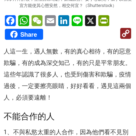
宜方能使其心態安然，相交何宜？（Shutterstock）
Facebook
WhatsApp
WeChat
Email
LinkedIn
Line
X
PrintFriendl
C
Share
Li
人這一生，遇人無數，有的真心相待，有的惡意
欺騙，有的成為深交知己，有的只是平常朋友。
這些年認識了很多人，也受到傷害和欺騙，疫情
過後，一定要擦亮眼睛，好好看看，遇見這兩個
人，必須要遠離！
不能合作的人
1、不與私慾太重的人合作，因為他們看不見別