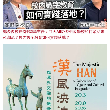
鄭俊傑校長X陳穎華主任：航天AI時代來臨 學校如何緊貼未
來潮流？校內數字教育如何實踐落地？