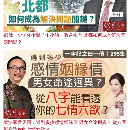
鄧飛：少子化衝擊「中小幼」教育根基 北都如何成為解決問
題關鍵？
曆法家侯天同：遇到多少感情姻緣債 男女命途迥異？ 從八字
能看透你的七情六欲？