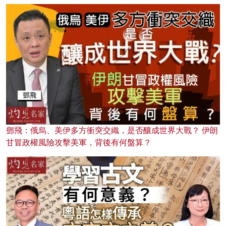
鄧飛：俄烏、美伊多方衝突交織，是否釀成世界大戰？ 伊朗
甘冒政權風險攻擊美軍，背後有何盤算？