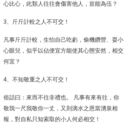
心比心，此類人往往會傷害他人，豈能為伍？
3、斤斤計較之人不可交！
凡事斤斤計較，生怕自己吃虧，偷機鑽營、耍小
心眼兒，似乎以佔便宜方能使其心態安然，相交
何宜？
4、不知敬重之人不可交！
俗話曰：來而不往非禮也。 凡事有來有往，你
敬我一尺我敬你一丈，又則滴水之恩當湧泉相
報，對自私只知索取的小人何必相交！