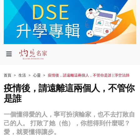
政局
教育
文化
財經
首頁
生活
心靈
疫情後，請遠離這兩個人，不管你是誰 | 淨空法師
生活
疫情後，請遠離這兩個人，不管你
是誰
健康
商業
一個懂得愛的人，寧可扮演輸家，也不去打敗自
己的人。 打敗了她（他），你想得到什麼呢？
科技
愛，就要懂得讓步。
影片