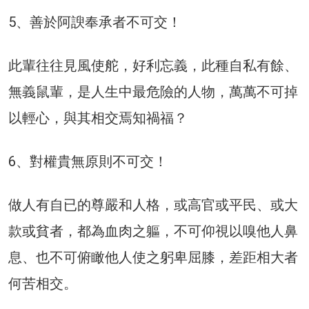
5、善於阿諛奉承者不可交！
此輩往往見風使舵，好利忘義，此種自私有餘、
無義鼠輩，是人生中最危險的人物，萬萬不可掉
以輕心，與其相交焉知禍福？
6、對權貴無原則不可交！
做人有自已的尊嚴和人格，或高官或平民、或大
款或貧者，都為血肉之軀，不可仰視以嗅他人鼻
息、也不可俯瞰他人使之躬卑屈膝，差距相大者
何苦相交。