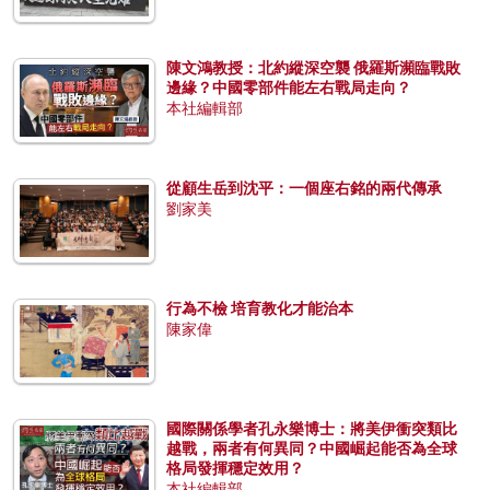
陳文鴻教授：北約縱深空襲 俄羅斯瀕臨戰敗
邊緣？中國零部件能左右戰局走向？
本社編輯部
從顧生岳到沈平：一個座右銘的兩代傳承
劉家美
行為不檢 培育教化才能治本
陳家偉
國際關係學者孔永樂博士：將美伊衝突類比
越戰，兩者有何異同？中國崛起能否為全球
格局發揮穩定效用？
本社編輯部