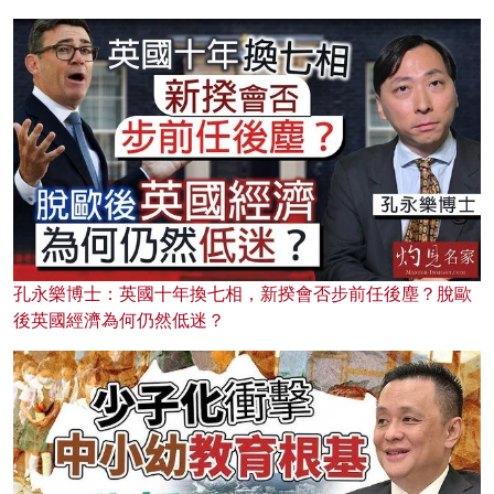
孔永樂博士：英國十年換七相，新揆會否步前任後塵？脫歐
後英國經濟為何仍然低迷？