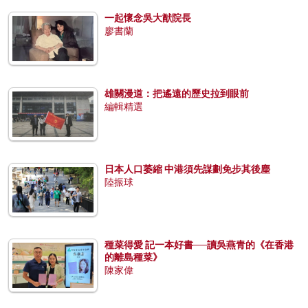
一起懷念吳大猷院長
廖書蘭
雄關漫道：把遙遠的歷史拉到眼前
編輯精選
日本人口萎縮 中港須先謀劃免步其後塵
陸振球
種菜得愛 記一本好書──讀吳燕青的《在香港
的離島種菜》
陳家偉