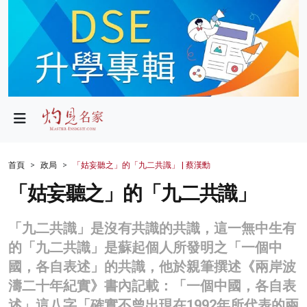
政局
教育
文化
財經
首頁
政局
「姑妄聽之」的「九二共識」 | 蔡漢勳
生活
「姑妄聽之」的「九二共識」
健康
「九二共識」是沒有共識的共識，這一無中生有
商業
的「九二共識」是蘇起個人所發明之「一個中
國，各自表述」的共識，他於親筆撰述《兩岸波
科技
濤二十年紀實》書內記載：「一個中國，各自表
影片
述」這八字「確實不曾出現在1992年所代表的兩