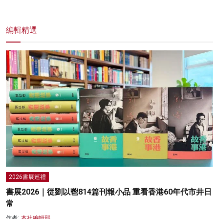
編輯精選
2026書展巡禮
書展2026｜從劉以鬯814篇刊報小品 重看香港60年代市井日
常
作者:
本社編輯部