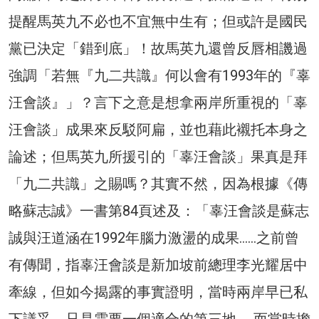
提醒馬英九不必也不宜無中生有；但或許是國民
黨已決定「錯到底」！故馬英九還曾反唇相譏過
強調「若無『九二共識』何以會有1993年的『辜
汪會談』」？言下之意是想拿兩岸所重視的「辜
汪會談」成果來反駁阿扁，並也藉此襯托本身之
論述；但馬英九所援引的「辜汪會談」果真是拜
「九二共識」之賜嗎？其實不然，因為根據《傳
略蘇志誠》一書第84頁述及：「辜汪會談是蘇志
誠與汪道涵在1992年腦力激盪的成果……之前曾
有傳聞，指辜汪會談是新加坡前總理李光耀居中
牽線，但如今揭露的事實證明，當時兩岸早已私
下議妥，只是需要一個適合的第三地……而當時擔