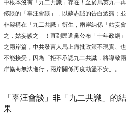
中根本沒有「九二共識」存在！至於馬英九一再
侈談的「辜汪會談」，以蘇志誠的告白透露：並
非架構在「九二共識」衍生，兩岸純係「姑妄會
之，姑妄談之」！直到民進黨公布「十年政綱」
之兩岸篇，中共發言人馬上痛批政策不現實、也
不能接受，因為「拒不承認九二共識，將導致兩
岸協商無法進行，兩岸關係再度動盪不安」。
「辜汪會談」非「九二共識」的結
果