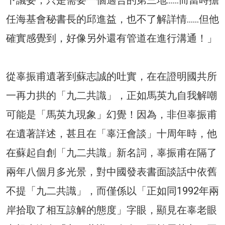
任海基會秘書長的邱進益，也不了解詳情……但他
確實感覺到，好像另外還有管道在進行溝通！」
從辜振甫遺著到蘇志誠的吐實，在在證明國共所
一再力拱的「九二共識」，正如馬英九自我解嘲
可能是「馬英九現象」幻覺！因為，非但辜振甫
在遺著詳述，甚且在「辜汪會談」十周年時，他
在蘇起自創「九二共識」新名詞，辜振甫在隔了
兩年八個月多光景，對中國發表書面談話中依舊
不提「九二共識」，而僅係以「正如同1992年兩
岸拾取了相互諒解的態度」字眼，顯見在辜老眼