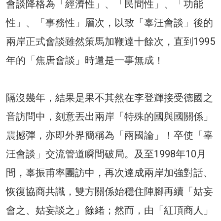
會談降格為「經濟性」、「民間性」、「功能
性」、「事務性」層次，以致「辜汪會談」後的
兩岸正式會談雖然策馬加鞭達十餘次，直到1995
年的「焦唐會談」時還是一事無成！
隔沒幾年，結果是果不其然在李登輝接受德國之
音訪問中，刻意丟出兩岸「特殊的國與國關係」
震撼彈，亦即外界簡稱為「兩國論」！卒使「辜
汪會談」交流管道瞬間破局。及至1998年10月
間，辜振甫率團訪中，再次達成兩岸加強對話、
恢復協商共識，雙方關係始穩住陣腳再續「姑妄
會之、姑妄談之」餘緒；然而，由「紅頂商人」