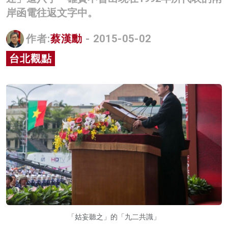
岸函電往返文字中。
名家榜
灼見活動
作者:
蔡漢勳
- 2015-05-02
關於我們
台北觀點
「姑妄聽之」的「九二共識」