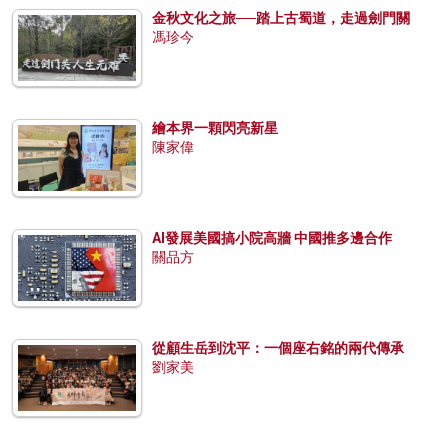
金秋文化之旅──踏上古蜀道，走過劍門關
馮珍今
繪本界一顆閃亮新星
陳家偉
AI發展美國搞小院高牆 中國推多邊合作
關品方
從顧生岳到沈平：一個座右銘的兩代傳承
劉家美