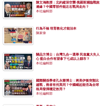
陳文鴻教授：北約縱深空襲 俄羅斯瀕臨戰敗
邊緣？中國零部件能左右戰局走向？
本社編輯部
行為不檢 培育教化才能治本
陳家偉
關品方博士：台灣九合一選舉 民進黨大失人
心 藍白合作有望拿下七成以上縣市？
本社編輯部
國際關係學者孔永樂博士：將美伊衝突類比
越戰，兩者有何異同？中國崛起能否為全球
格局發揮穩定效用？
本社編輯部