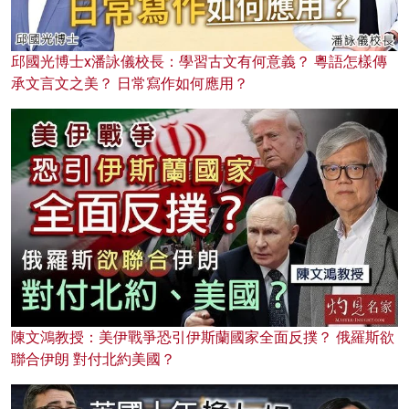
邱國光博士x潘詠儀校長：學習古文有何意義？ 粵語怎樣傳
承文言文之美？ 日常寫作如何應用？
陳文鴻教授：美伊戰爭恐引伊斯蘭國家全面反撲？ 俄羅斯欲
聯合伊朗 對付北約美國？