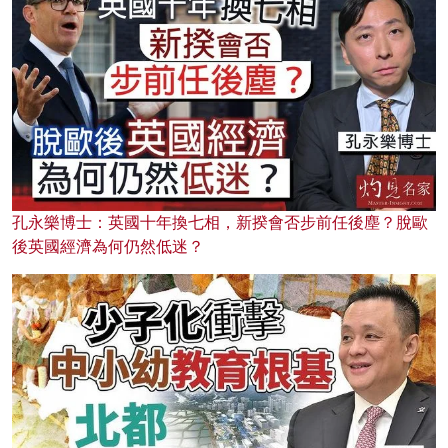
孔永樂博士：英國十年換七相，新揆會否步前任後塵？脫歐
後英國經濟為何仍然低迷？