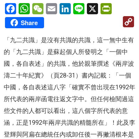
Facebook
WhatsApp
WeChat
Email
LinkedIn
Line
X
PrintFriendl
C
Share
Li
「九二共識」是沒有共識的共識，這一無中生有
的「九二共識」是蘇起個人所發明之「一個中
國，各自表述」的共識，他於親筆撰述《兩岸波
濤二十年紀實》（頁28-31）書內記載：「一個
中國，各自表述這八字「確實不曾出現在1992年
所代表的兩岸函電往返文字中。但任何檢閱過這
些文件的人都可以看出，這八個字所代表的意
涵，正是1992年兩岸共識的精髓所在」！此及李
登輝與阿扁在總統任內或卸任後一再撇清根本是