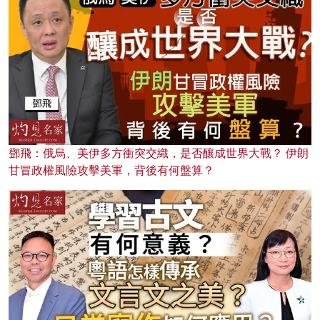
鄧飛：俄烏、美伊多方衝突交織，是否釀成世界大戰？ 伊朗
甘冒政權風險攻擊美軍，背後有何盤算？