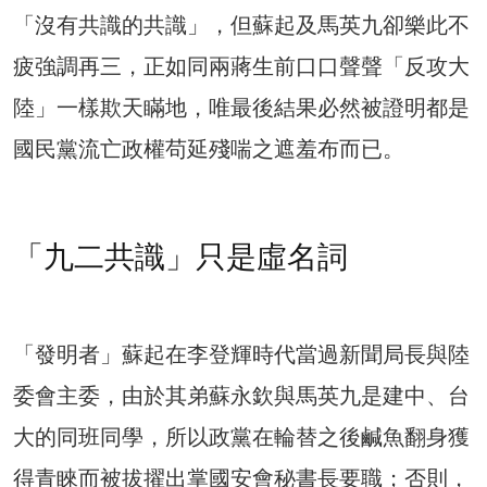
「沒有共識的共識」，但蘇起及馬英九卻樂此不
疲強調再三，正如同兩蔣生前口口聲聲「反攻大
陸」一樣欺天瞞地，唯最後結果必然被證明都是
國民黨流亡政權苟延殘喘之遮羞布而已。
「九二共識」只是虛名詞
「發明者」蘇起在李登輝時代當過新聞局長與陸
委會主委，由於其弟蘇永欽與馬英九是建中、台
大的同班同學，所以政黨在輪替之後鹹魚翻身獲
得青睞而被拔擢出掌國安會秘書長要職；否則，