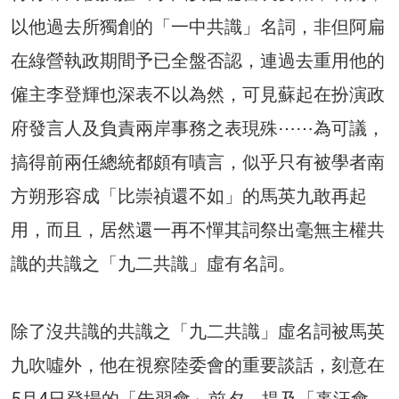
以他過去所獨創的「一中共識」名詞，非但阿扁
在綠營執政期間予已全盤否認，連過去重用他的
僱主李登輝也深表不以為然，可見蘇起在扮演政
府發言人及負責兩岸事務之表現殊⋯⋯為可議，
搞得前兩任總統都頗有嘖言，似乎只有被學者南
方朔形容成「比崇禎還不如」的馬英九敢再起
用，而且，居然還一再不憚其詞祭出毫無主權共
識的共識之「九二共識」虛有名詞。
除了沒共識的共識之「九二共識」虛名詞被馬英
九吹噓外，他在視察陸委會的重要談話，刻意在
5月4日登場的「朱習會」前夕，提及「辜汪會