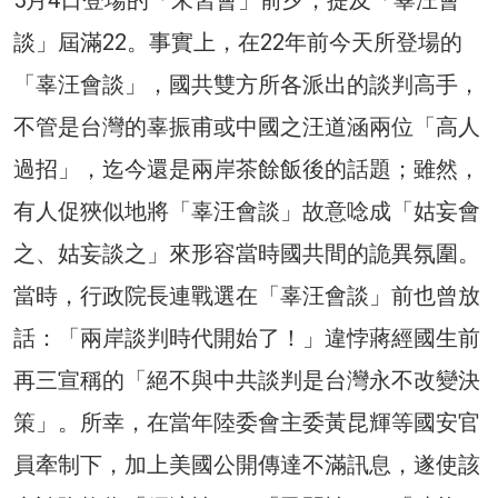
談」屆滿22。事實上，在22年前今天所登場的
「辜汪會談」，國共雙方所各派出的談判高手，
不管是台灣的辜振甫或中國之汪道涵兩位「高人
過招」，迄今還是兩岸茶餘飯後的話題；雖然，
有人促狹似地將「辜汪會談」故意唸成「姑妄會
之、姑妄談之」來形容當時國共間的詭異氛圍。
當時，行政院長連戰選在「辜汪會談」前也曾放
話：「兩岸談判時代開始了！」違悖蔣經國生前
再三宣稱的「絕不與中共談判是台灣永不改變決
策」。所幸，在當年陸委會主委黃昆輝等國安官
員牽制下，加上美國公開傳達不滿訊息，遂使該