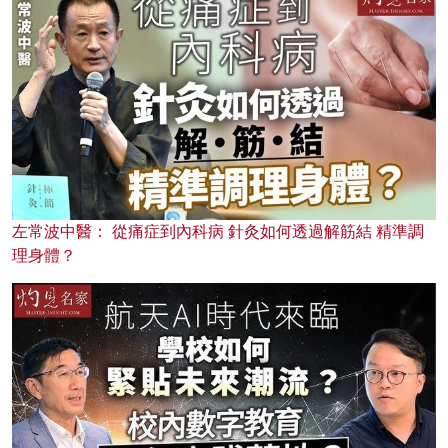
左常波中醫： 從痛症到內科病 針灸如何透過解筋結 精準調
理身體？