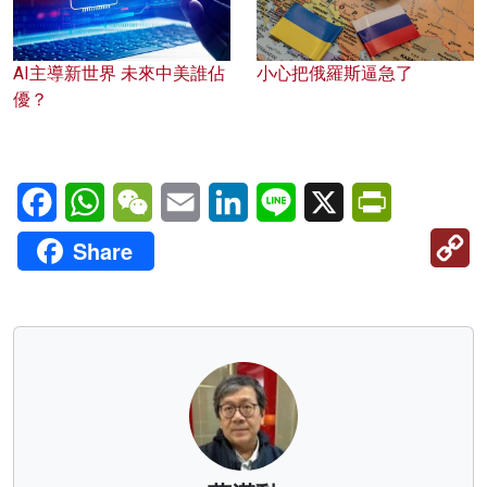
AI主導新世界 未來中美誰佔
小心把俄羅斯逼急了
優？
Facebook
WhatsApp
WeChat
Email
LinkedIn
Line
X
PrintFriendl
C
Share
Li