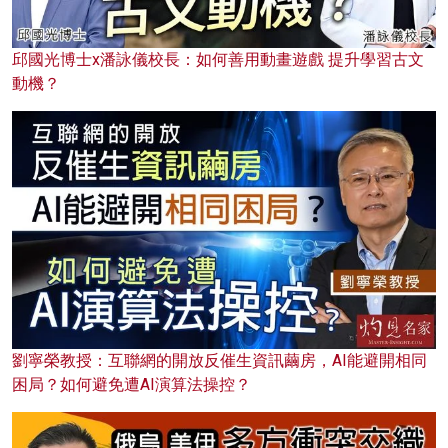
邱國光博士x潘詠儀校長：如何善用動畫遊戲 提升學習古文
動機？
劉寧榮教授：互聯網的開放反催生資訊繭房，AI能避開相同
困局？如何避免遭AI演算法操控？