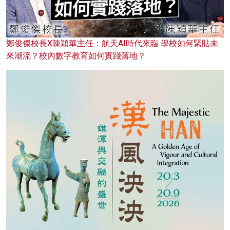
鄭俊傑校長X陳穎華主任：航天AI時代來臨 學校如何緊貼未
來潮流？校內數字教育如何實踐落地？