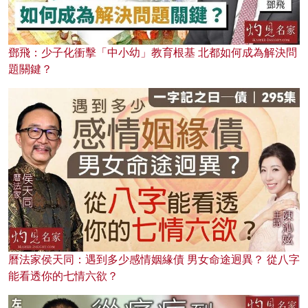
鄧飛：少子化衝擊「中小幼」教育根基 北都如何成為解決問
題關鍵？
曆法家侯天同：遇到多少感情姻緣債 男女命途迥異？ 從八字
能看透你的七情六欲？