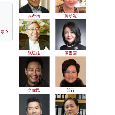
高希均
黃珍妮
文章
張建雄
廖書蘭
李偉民
益行