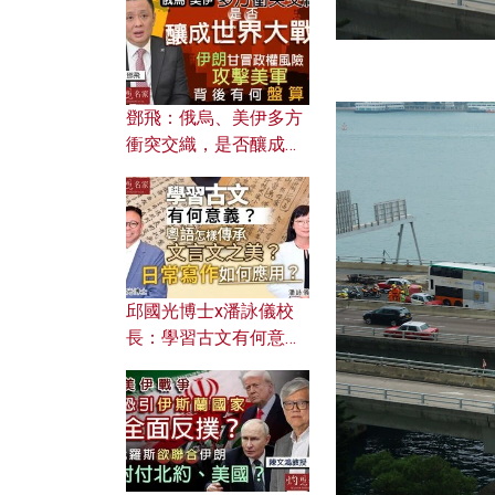
何避免遭AI演算法操
控？
鄧飛：俄烏、美伊多方
衝突交織，是否釀成世
界大戰？ 伊朗甘冒政權
風險攻擊美軍，背後有
何盤算？
邱國光博士x潘詠儀校
長：學習古文有何意
義？ 粵語怎樣傳承文言
文之美？ 日常寫作如何
應用？