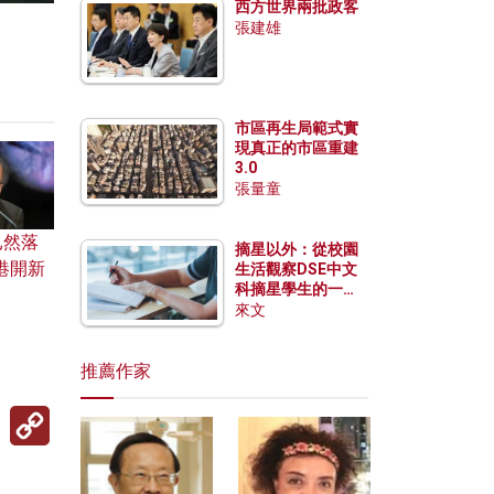
西方世界兩批政客
張建雄
市區再生局範式實
現真正的市區重建
3.0
張量童
已然落
摘星以外：從校園
港開新
生活觀察DSE中文
科摘星學生的一點
特質
來文
推薦作家
Copy
Link