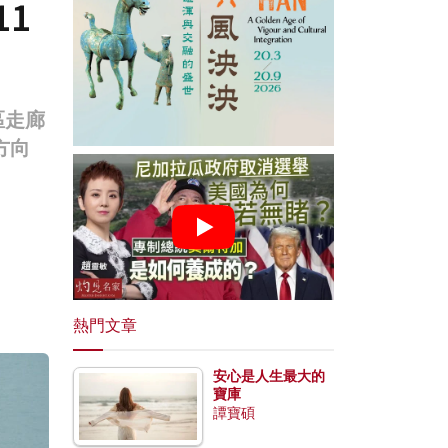
1
區走廊
方向
熱門文章
安心是人生最大的
寶庫
譚寶碩