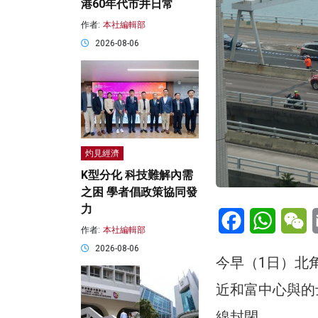
港60年代市井日常
作者:
本社編輯部
2026-08-06
灼見經濟
K型分化 科技難解內需
之困 學者倡政策協同發
力
Facebook
WhatsA
W
作者:
本社編輯部
2026-08-06
今早（1日）北
近和富中心與的
線封閉。