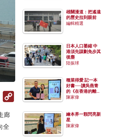
雄關漫道：把遙遠
的歷史拉到眼前
編輯精選
日本人口萎縮 中
港須先謀劃免步其
後塵
陸振球
種菜得愛 記一本
好書──讀吳燕青
的《在香港的離島
Copy
種菜》
陳家偉
Link
走廊
繪本界一顆閃亮新
星
向全
陳家偉