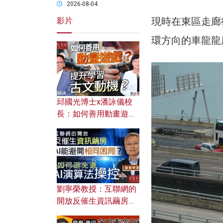
2026-08-04
現時在東區走廊
影片
環方向的車龍龍
邱國光博士x潘詠儀校
長：如何善用動畫遊戲
提升學習古文動機？
劉寧榮教授：互聯網的
開放反催生資訊繭房，
AI能避開相同困局？如