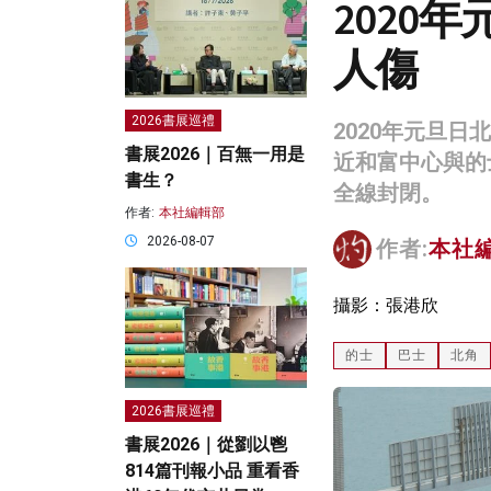
2020
人傷
2026書展巡禮
2020年元旦
書展2026｜百無一用是
近和富中心與的
書生？
全線封閉。
作者:
本社編輯部
2026-08-07
作者:
本社
攝影：張港欣
的士
巴士
北角
2026書展巡禮
書展2026｜從劉以鬯
814篇刊報小品 重看香