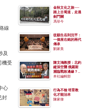
金秋文化之旅──
踏上古蜀道，走過
劍門關
馮珍今
0路線
從顧生岳到沈平：
一個座右銘的兩代
傳承
劉家美
涉及
司機受
陳文鴻教授：北約
縱深空襲 俄羅斯
瀕臨戰敗邊緣？中
國零部件能左右戰
本社編輯部
局走向？
中心
行為不檢 培育教
化才能治本
已封
陳家偉