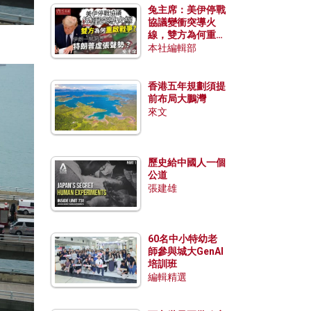
兔主席：美伊停戰
協議變衝突導火
線，雙方為何重啟
戰爭？伊朗一早洞
本社編輯部
悉特朗普虛張聲
勢？
香港五年規劃須提
前布局大鵬灣
來文
歷史給中國人一個
公道
張建雄
60名中小特幼老
師參與城大GenAI
培訓班
編輯精選