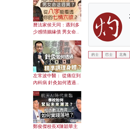
曆法家侯天同：遇到多
少感情姻緣債 男女命途
迥異？ 從八字能看透你
的七情六欲？
的士
巴士
北角
左常波中醫： 從痛症到
內科病 針灸如何透過解
筋結 精準調理身體？
鄭俊傑校長X陳穎華主