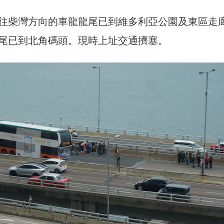
往柴灣方向的車龍龍尾已到維多利亞公園及東區走
尾已到北角碼頭。現時上址交通擠塞。