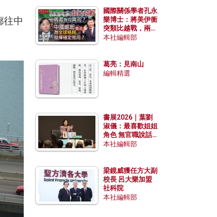
國際關係學者孔永
廊往中
樂博士：將美伊衝
突類比越戰，兩者
有何異同？中國崛
本社編輯部
起能否為全球格局
發揮穩定效用？
葛亮：見南山
編輯精選
書展2026｜葉劉
淑儀：最喜歡姐姐
角色 無官職說話
包袱少
本社編輯部
梁鏡威獲任方大副
校長 呂大樂加盟
社科院
本社編輯部