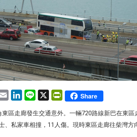
pp
eChat
Email
LinkedIn
Line
X
PrintFriendly
Share
角東區走廊發生交通意外。一輛720路線新巴在東區
士、私家車相撞，11人傷。現時東區走廊往柴灣方