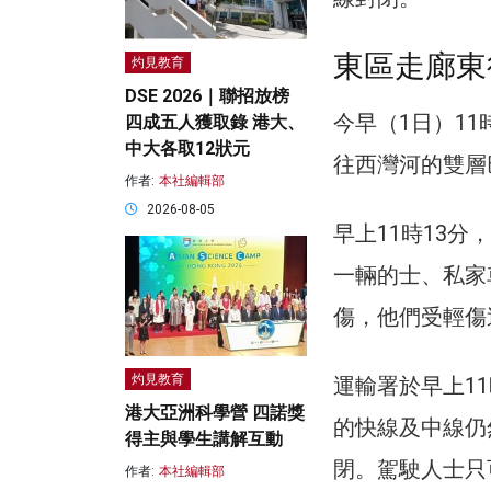
東區走廊東
灼見教育
DSE 2026｜聯招放榜
今早（1日）11
四成五人獲取錄 港大、
中大各取12狀元
往西灣河的雙層
作者:
本社編輯部
2026-08-05
早上11時13
一輛的士、私家
傷，他們受輕傷
灼見教育
運輸署於早上1
港大亞洲科學營 四諾獎
的快線及中線仍
得主與學生講解互動
閉。駕駛人士只
作者:
本社編輯部