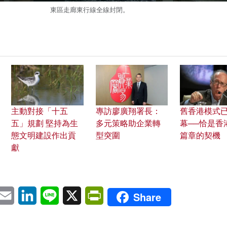
東區走廊東行線全線封閉。
主動對接「十五
專訪廖廣翔署長：
舊香港模式
五」規劃 堅持為生
多元策略助企業轉
幕──恰是香
態文明建設作出貢
型突圍
篇章的契機
獻
pp
eChat
Email
LinkedIn
Line
X
PrintFriendly
Share