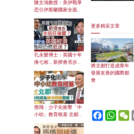
陳文鴻教授：美伊戰爭
恐引伊斯蘭國家全面反
撲？ 俄羅斯欲聯合伊朗
對付北約美國？
更多精采文章
孔永樂博士：英國十年
換七相，新揆會否步前
將北都打造成青年
任後塵？脫歐後英國經
發展友善的國際都
濟為何仍然低迷？
會
鄧飛：少子化衝擊「中
Facebook
WhatsA
W
小幼」教育根基 北都如
何成為解決問題關鍵？