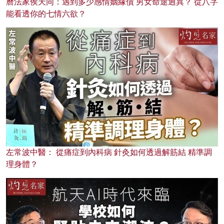
曆法家侯天同：遇到多少感情姻緣債 男女命途迥異？ 從八字
能看透你的七情六欲？
左常波中醫： 從痛症到內科病 針灸如何透過解筋結 精準調
理身體？