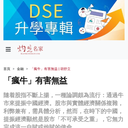
政局
教育
文化
財經
首頁
金融
「瘋牛」有害無益 | 胡舒立
生活
「瘋牛」有害無益
健康
隨着股指不斷上揚，一種論調頗為流行：通過牛
商業
市來提振中國經濟。股市與實體經濟關係複雜，
利弊兼有，需具體分析，然而，在時下的中國，
科技
提振經濟顯然是股市「不可承受之重」，它無力
影片
完成這一自賦或他賦的使命。