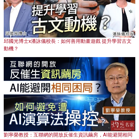
邱國光博士x潘詠儀校長：如何善用動畫遊戲 提升學習古文
動機？
劉寧榮教授：互聯網的開放反催生資訊繭房，AI能避開相同