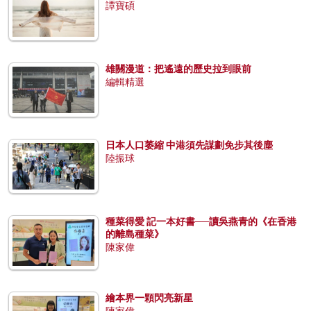
譚寶碩
雄關漫道：把遙遠的歷史拉到眼前
編輯精選
日本人口萎縮 中港須先謀劃免步其後塵
陸振球
種菜得愛 記一本好書──讀吳燕青的《在香港
的離島種菜》
陳家偉
繪本界一顆閃亮新星