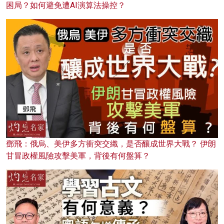
困局？如何避免遭AI演算法操控？
鄧飛：俄烏、美伊多方衝突交織，是否釀成世界大戰？ 伊朗
甘冒政權風險攻擊美軍，背後有何盤算？