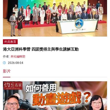
灼見教育
港大亞洲科學營 四諾獎得主與學生講解互動
作者:
本社編輯部
2026-08-04
影片