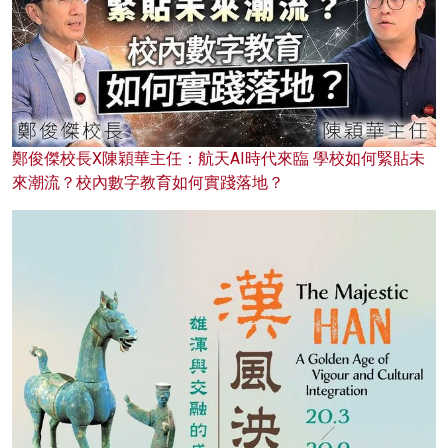
鄭俊傑校長X陳穎華主任：航天AI時代來臨 學校如何緊貼未
來潮流？校內數字教育如何實踐落地？