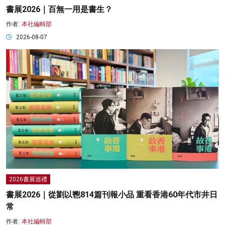
書展2026｜百無一用是書生？
作者:
本社編輯部
2026-08-07
2026書展巡禮
書展2026｜從劉以鬯814篇刊報小品 重看香港60年代市井日
常
作者:
本社編輯部