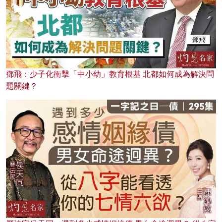
鄧飛：少子化衝擊「中小幼」教育根基 北都如何成為解決問
題關鍵？