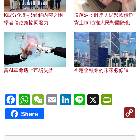
K型分化 科技難解內需之困
陳茂波：離岸人民幣國債期
學者倡政策協同發力
貨上市 助推人民幣國際化
當AI革命遇上市場失效
香港金融業的未來必修課
Facebook
WhatsApp
WeChat
Email
LinkedIn
Line
X
PrintFriendl
C
Share
Li