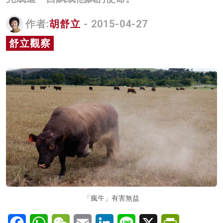
名家榜
作者:
胡舒立
- 2015-04-27
灼見活動
舒立觀察
關於我們
「瘋牛」有害無益
Facebook
WhatsApp
WeChat
Email
LinkedIn
Line
X
PrintFriendl