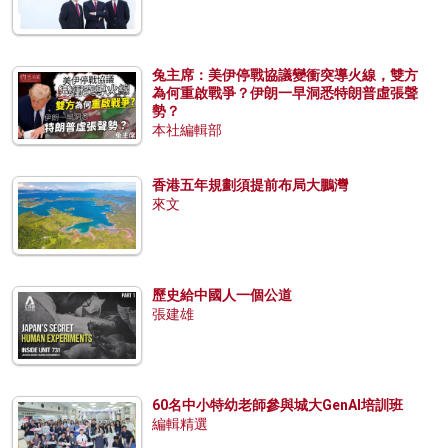
兔主席：美伊停戰協議變衝突導火線，雙方
為何重啟戰爭？伊朗一早洞悉特朗普虛張聲
勢？
本社編輯部
香港五年規劃須提前布局大鵬灣
來文
歷史給中國人一個公道
張建雄
60名中小特幼老師參與城大GenAI培訓班
編輯精選