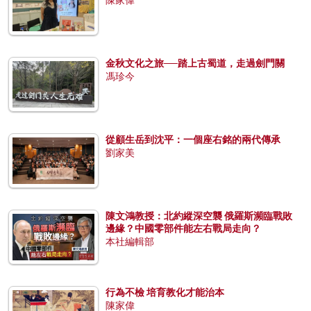
陳家偉
金秋文化之旅──踏上古蜀道，走過劍門關
馮珍今
從顧生岳到沈平：一個座右銘的兩代傳承
劉家美
陳文鴻教授：北約縱深空襲 俄羅斯瀕臨戰敗
邊緣？中國零部件能左右戰局走向？
本社編輯部
行為不檢 培育教化才能治本
陳家偉