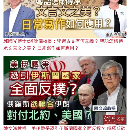
邱國光博士x潘詠儀校長：學習古文有何意義？ 粵語怎樣傳
承文言文之美？ 日常寫作如何應用？
陳文鴻教授：美伊戰爭恐引伊斯蘭國家全面反撲？ 俄羅斯欲