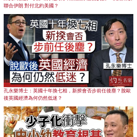
聯合伊朗 對付北約美國？
孔永樂博士：英國十年換七相，新揆會否步前任後塵？脫歐
後英國經濟為何仍然低迷？