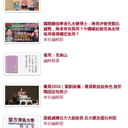
國際關係學者孔永樂博士：將美伊衝突類比
越戰，兩者有何異同？中國崛起能否為全球
格局發揮穩定效用？
本社編輯部
葛亮：見南山
編輯精選
書展2026｜葉劉淑儀：最喜歡姐姐角色 無官
職說話包袱少
本社編輯部
梁鏡威獲任方大副校長 呂大樂加盟社科院
本社編輯部