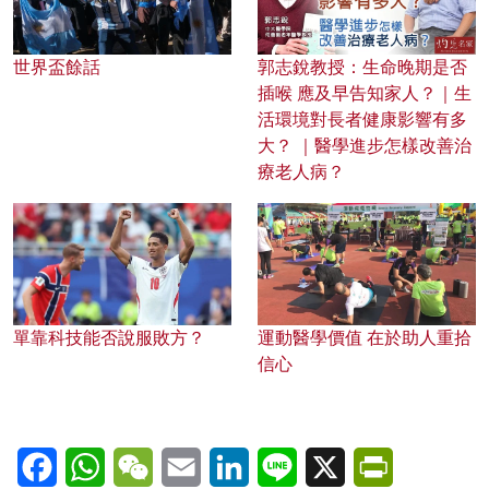
世界盃餘話
郭志銳教授：生命晚期是否
插喉 應及早告知家人？｜生
活環境對長者健康影響有多
大？ ｜醫學進步怎樣改善治
療老人病？
單靠科技能否說服敗方？
運動醫學價值 在於助人重拾
信心
Facebook
WhatsApp
WeChat
Email
LinkedIn
Line
X
PrintFriendl