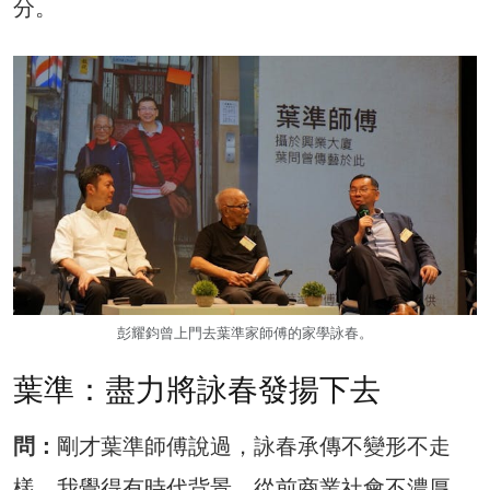
分。
彭耀鈞曾上門去葉準家師傅的家學詠春。
葉準：盡力將詠春發揚下去
問：
剛才葉準師傅說過，詠春承傳不變形不走
樣。我覺得有時代背景，從前商業社會不濃厚，