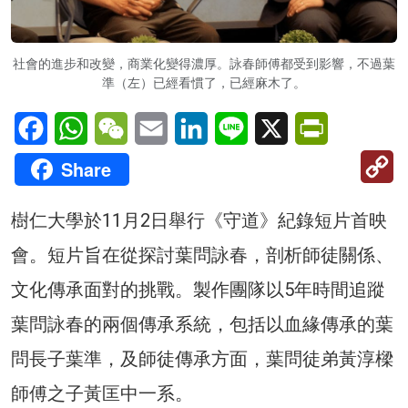
社會的進步和改變，商業化變得濃厚。詠春師傅都受到影響，不過葉
準（左）已經看慣了，已經麻木了。
Facebook
WhatsApp
WeChat
Email
LinkedIn
Line
X
PrintFriendl
C
Share
Li
樹仁大學於11月2日舉行《守道》紀錄短片首映
會。短片旨在從探討葉問詠春，剖析師徒關係、
文化傳承面對的挑戰。製作團隊以5年時間追蹤
葉問詠春的兩個傳承系統，包括以血緣傳承的葉
問長子葉準，及師徒傳承方面，葉問徒弟黃淳樑
師傅之子黃匡中一系。