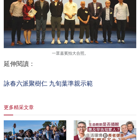
一眾嘉賓拍大合照。
延伸閱讀：
詠春六派聚樹仁 九旬葉準親示範
更多精采文章