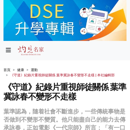
政局
教育
文化
財經
首頁
健康
運動
《守道》紀錄片重視師徒關係 葉準冀詠春不變形不走樣 | 本社編輯部
生活
《守道》紀錄片重視師徒關係 葉準
健康
冀詠春不變形不走樣
商業
葉準認為，隨着社會不斷進步，一些傳統事物是
科技
否做到不變形不變質。他只能盡自己的能力去傳
影片
承詠春，正如電影《一代宗師》所言：「有一口