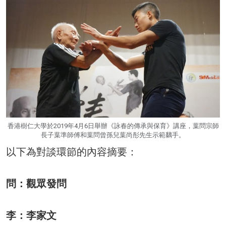
香港樹仁大學於2019年4月6日舉辦《詠春的傳承與保育》講座，葉問宗師
長子葉準師傅和葉問曾孫兒葉尚彤先生示範黐手。
以下為對談環節的內容摘要：
問：觀眾發問
李：李家文