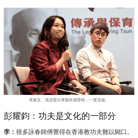
李家文、冼浩賢分享製作感受時，一度流淚。
彭耀鈞：功夫是文化的一部分
李：
很多詠春師傅覺得在香港教功夫難以餬口。