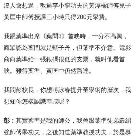
沒人會想過，教過李小龍功夫的黃淳樑師傅兒子
黃匡中師傅授課三小時只得200元學費。
我跟葉準出席《葉問3》首映時，十分不高興，
觀眾認為葉問就是甄子丹，但葉準不介意。電影
商向葉準給一張銀碼很低的支票，就叫他看首
映。難得葉準、黃匡中仍然豁達。
我問彭校長，你想將詠春提升至學術的層次，我
想知你怎樣認識準叔呢？
彭：
其實葉準是我的師公，我曾跟葉準徒弟嚴紹
強師傅學功夫，之後知道葉準教授功夫，於是慕