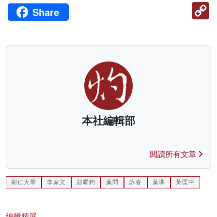
C
Share
Li
本社編輯部
閱讀所有文章
樹仁大學
李家文
彭耀鈞
葉問
詠春
葉準
黃匡中
編輯精選