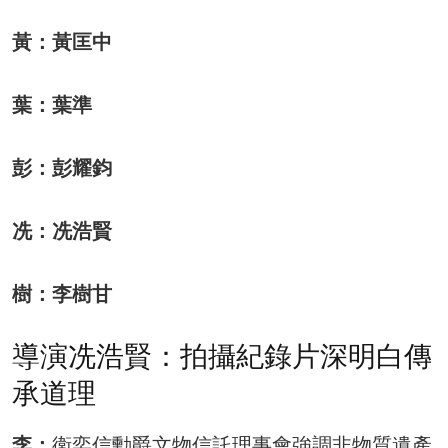
黃：黃匡中
葉：葉準
彭：彭耀鈞
冼：冼浩賢
樹：李樹甘
導演冼浩賢：拍攝紀錄片深明白傳
承道理
李：
衛奕信勳爵文物信託理事會強調非物質遺產