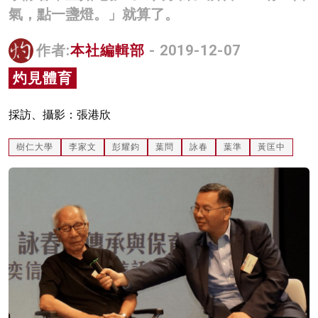
氣，點一盞燈。」就算了。
名家榜
灼見活動
作者:
本社編輯部
- 2019-12-07
灼見體育
關於我們
採訪、攝影：張港欣
樹仁大學
李家文
彭耀鈞
葉問
詠春
葉準
黃匡中