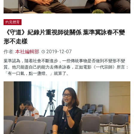
灼見體育
《守道》紀錄片重視師徒關係 葉準冀詠春不變
形不走樣
作者:
本社編輯部
2019-12-07
葉準認為，隨着社會不斷進步，一些傳統事物是否做到不變形不變
質。他只能盡自己的能力去傳承詠春，正如電影《一代宗師》所言：
「有一口氣，點一盞燈。」就算了。