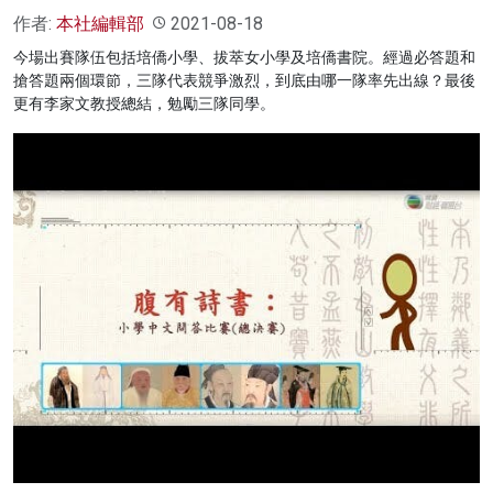
作者:
本社編輯部
2021-08-18
今場出賽隊伍包括培僑小學、拔萃女小學及培僑書院。經過必答題和
搶答題兩個環節，三隊代表競爭激烈，到底由哪一隊率先出線？最後
更有李家文教授總結，勉勵三隊同學。