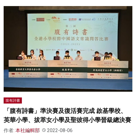
腹有詩書
「腹有詩書」準決賽及復活賽完成 啟基學校、
英華小學、拔萃女小學及聖彼得小學晉級總決賽
作者:
本社編輯部
2022-08-06