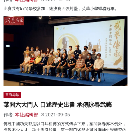
比賽共有67間學校參加，總決賽四強對壘，英華小學蟬聯冠軍。
書海尋珍
葉問六大門人 口述歷史出書 承傳詠春武藝
作者:
本社編輯部
2021-09-05
傳統中國功夫都是以口耳相傳的方式傳承下來，葉問詠春亦不例外，
導致不少人才、功夫湮沒於世。這一部口述歷史可以彌補史學研究的