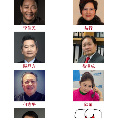
李偉民
益行
關品方
翁港成
何志平
陳晴