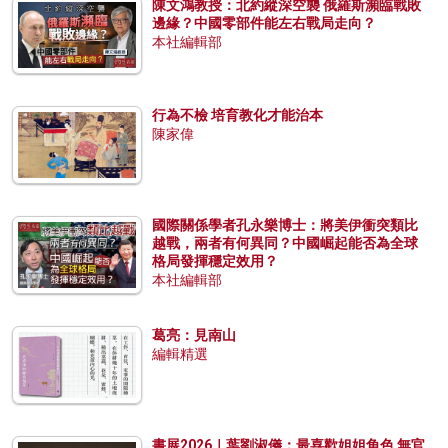
陳文鴻教授：北約縱深空襲 俄羅斯瀕臨戰敗
邊緣？中國零部件能左右戰局走向？
本社編輯部
行為不檢 培育教化才能治本
陳家偉
國際關係學者孔永樂博士：將美伊衝突類比
越戰，兩者有何異同？中國崛起能否為全球
格局發揮穩定效用？
本社編輯部
葛亮：見南山
編輯精選
書展2026｜葉劉淑儀：最喜歡姐姐角色 無官