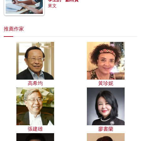
來文
推薦作家
高希均
黃珍妮
張建雄
廖書蘭