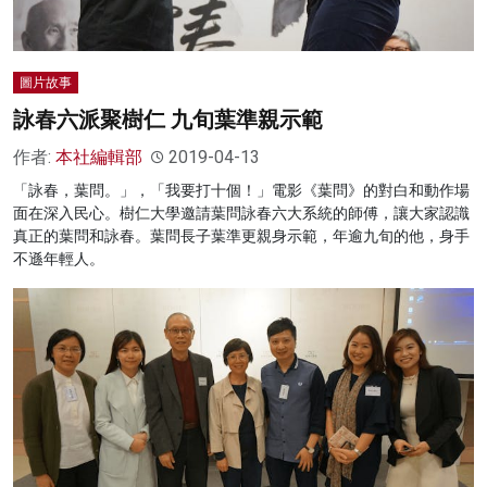
圖片故事
詠春六派聚樹仁 九旬葉準親示範
作者:
本社編輯部
2019-04-13
「詠春，葉問。」，「我要打十個！」電影《葉問》的對白和動作場
面在深入民心。樹仁大學邀請葉問詠春六大系統的師傅，讓大家認識
真正的葉問和詠春。葉問長子葉準更親身示範，年逾九旬的他，身手
不遜年輕人。