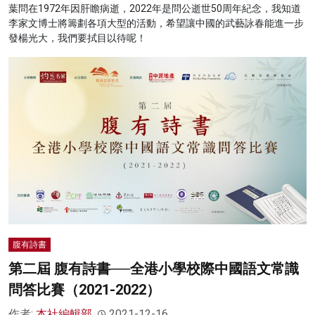
葉問在1972年因肝瞻病逝，2022年是問公逝世50周年紀念，我知道
李家文博士將籌劃各項大型的活動，希望讓中國的武藝詠春能進一步
發楊光大，我們要拭目以待呢！
腹有詩書
第二屆 腹有詩書──全港小學校際中國語文常識
問答比賽（2021-2022）
作者:
本社編輯部
2021-12-16