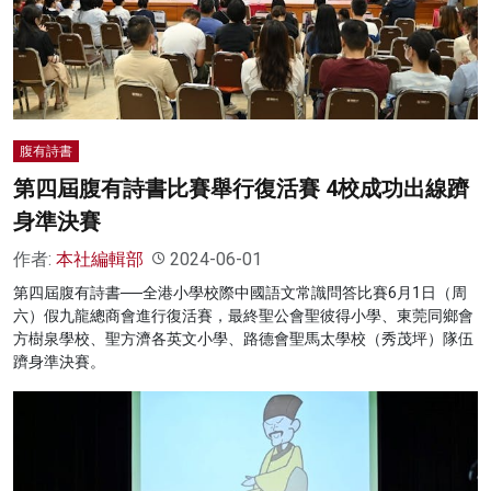
腹有詩書
第四屆腹有詩書比賽舉行復活賽 4校成功出線躋
身準決賽
作者:
本社編輯部
2024-06-01
第四屆腹有詩書──全港小學校際中國語文常識問答比賽6月1日（周
六）假九龍總商會進行復活賽，最終聖公會聖彼得小學、東莞同鄉會
方樹泉學校、聖方濟各英文小學、路德會聖馬太學校（秀茂坪）隊伍
躋身準決賽。