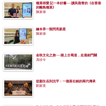
種菜得愛 記一本好書──讀吳燕青的《在香港
的離島種菜》
陳家偉
繪本界一顆閃亮新星
陳家偉
金秋文化之旅──踏上古蜀道，走過劍門關
馮珍今
從顧生岳到沈平：一個座右銘的兩代傳承
劉家美