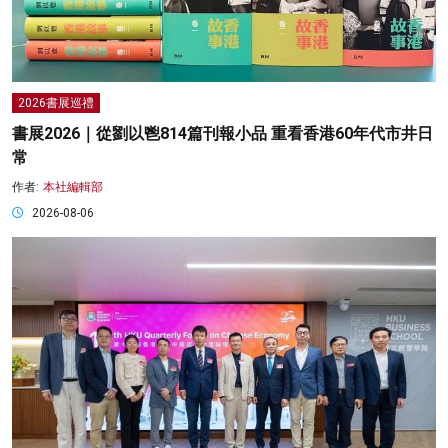
2026書展巡禮
書展2026｜從劉以鬯814篇刊報小品 重看香港60年代市井日
常
作者:
本社編輯部
2026-08-06