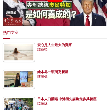
熱門文章
安心是人生最大的寶庫
譚寶碩
繪本界一顆閃亮新星
陳家偉
日本人口萎縮 中港須先謀劃免步其後塵
陸振球