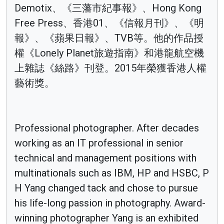
Demotix、《三藩市紀事報》、Hong Kong
Free Press、香港01、《信報月刊》、《明
報》、《蘋果日報》、TVB等。他的作品授
權《Lonely Planet旅遊指南》和港龍航空機
上雜誌《絲路》刊登。2015年榮獲香港人權
藝術獎。
Professional photographer. After decades
working as an IT professional in senior
technical and management positions with
multinationals such as IBM, HP and HSBC, P
H Yang changed tack and chose to pursue
his life-long passion in photography. Award-
winning photographer Yang is an exhibited