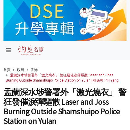
政局
教育
文化
財經
首頁
政局
香港
盂蘭深水埗警署外「激光燒衣」 警狂發催淚彈驅散 Laser and Joss
生活
Burning Outside Shamshuipo Police Station on Yulan | 楊必興 P H Yang
盂蘭深水埗警署外「激光燒衣」 警
健康
狂發催淚彈驅散 Laser and Joss
商業
Burning Outside Shamshuipo Police
科技
Station on Yulan
影片