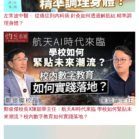
左常波中醫： 從痛症到內科病 針灸如何透過解筋結 精準調
理身體？
鄭俊傑校長X陳穎華主任：航天AI時代來臨 學校如何緊貼未
來潮流？校內數字教育如何實踐落地？