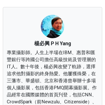
楊必興 P H Yang
專業攝影師。人生上半場在IBM、惠普和匯
豐銀行等跨國公司擔任高級技術及管理層的
IT人。數十年後，楊必興改變了軌跡，選擇
追求他對攝影的終身熱愛。他屢獲殊榮，在
三藩市、華盛頓、北京和香港曾舉辦十多場
個人攝影展，包括香港PMQ開幕攝影展。作
品經常在國際媒體的首頁刋登，包括CNN、
CrowdSpark（前Newzulu、Citizenside）、