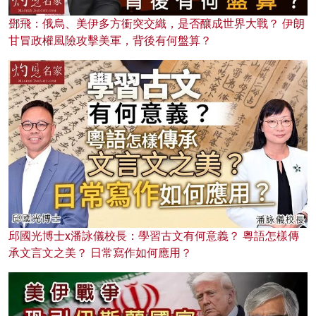
鄧飛：俄烏、美伊多方衝突交織，是否釀成世界大戰？ 伊朗
甘冒政權風險攻擊美軍，背後有何盤算？
邱國光博士x潘詠儀校長：學習古文有何意義？ 粵語怎樣傳
承文言文之美？ 日常寫作如何應用？