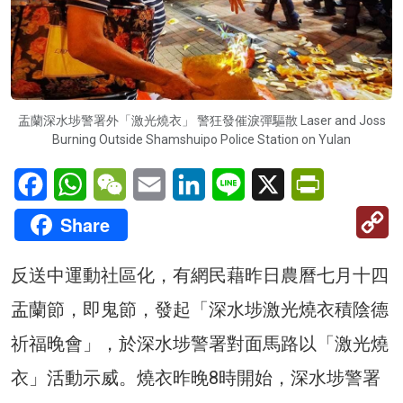
盂蘭深水埗警署外「激光燒衣」 警狂發催淚彈驅散 Laser and Joss
Burning Outside Shamshuipo Police Station on Yulan
Facebook
WhatsApp
WeChat
Email
LinkedIn
Line
X
PrintFriendl
C
Share
Li
反送中運動社區化，有網民藉昨日農曆七月十四
盂蘭節，即鬼節，發起「深水埗激光燒衣積陰德
祈福晚會」，於深水埗警署對面馬路以「激光燒
衣」活動示威。燒衣昨晚8時開始，深水埗警署