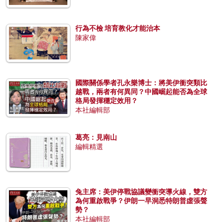
行為不檢 培育教化才能治本
陳家偉
國際關係學者孔永樂博士：將美伊衝突類比
越戰，兩者有何異同？中國崛起能否為全球
格局發揮穩定效用？
本社編輯部
葛亮：見南山
編輯精選
兔主席：美伊停戰協議變衝突導火線，雙方
為何重啟戰爭？伊朗一早洞悉特朗普虛張聲
勢？
本社編輯部