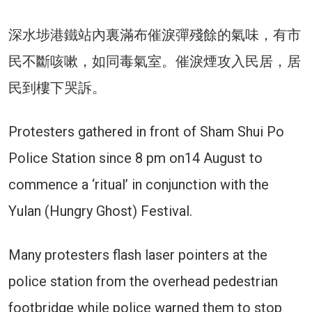
深水埗港鐵站內裏滿布催淚彈殘餘的氣味，有市
民不斷咳嗽，如同毒氣室。催淚煙攻入民居，居
民到樓下哭訴。
Protesters gathered in front of Sham Shui Po
Police Station since 8 pm on14 August to
commence a ‘ritual’ in conjunction with the
Yulan (Hungry Ghost) Festival.
Many protesters flash laser pointers at the
police station from the overhead pedestrian
footbridge while police warned them to stop