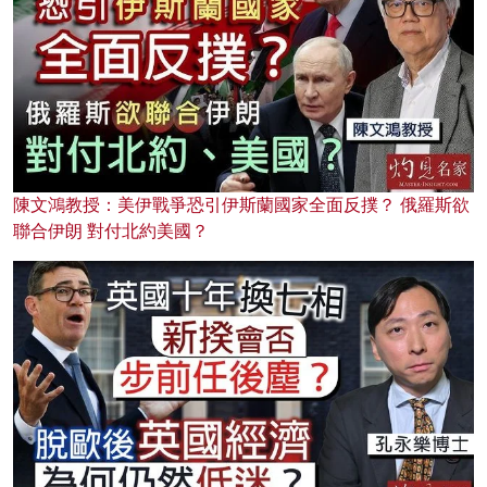
陳文鴻教授：美伊戰爭恐引伊斯蘭國家全面反撲？ 俄羅斯欲
聯合伊朗 對付北約美國？