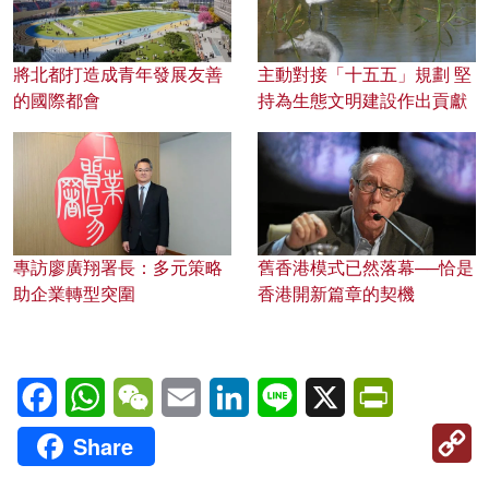
將北都打造成青年發展友善
主動對接「十五五」規劃 堅
的國際都會
持為生態文明建設作出貢獻
專訪廖廣翔署長：多元策略
舊香港模式已然落幕──恰是
助企業轉型突圍
香港開新篇章的契機
Facebook
WhatsApp
WeChat
Email
LinkedIn
Line
X
PrintFriendl
C
Share
Li