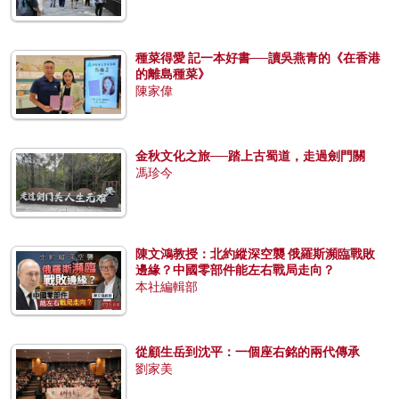
種菜得愛 記一本好書──讀吳燕青的《在香港
的離島種菜》
陳家偉
金秋文化之旅──踏上古蜀道，走過劍門關
馮珍今
陳文鴻教授：北約縱深空襲 俄羅斯瀕臨戰敗
邊緣？中國零部件能左右戰局走向？
本社編輯部
從顧生岳到沈平：一個座右銘的兩代傳承
劉家美