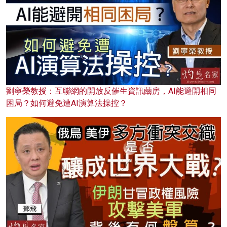
劉寧榮教授：互聯網的開放反催生資訊繭房，AI能避開相同
困局？如何避免遭AI演算法操控？