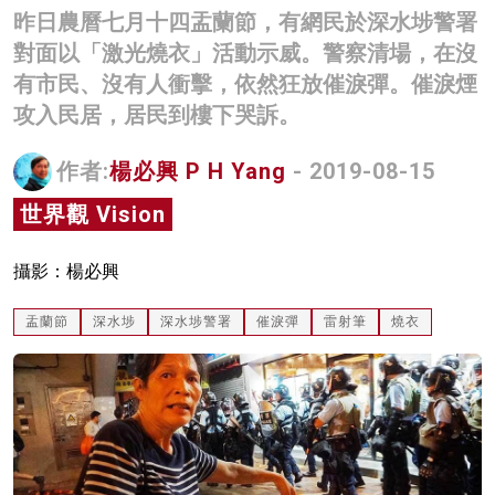
昨日農曆七月十四盂蘭節，有網民於深水埗警署
名家榜
對面以「激光燒衣」活動示威。警察清場，在沒
灼見活動
有市民、沒有人衝擊，依然狂放催淚彈。催淚煙
攻入民居，居民到樓下哭訴。
關於我們
作者:
楊必興 P H Yang
- 2019-08-15
世界觀 Vision
攝影：楊必興
盂蘭節
深水埗
深水埗警署
催淚彈
雷射筆
燒衣