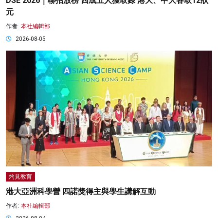
DSE 2026｜聯招放榜 四成五人獲取錄 港大、中大各取12狀
元
作者:
本社編輯部
2026-08-05
灼見教育
港大亞洲科學營 四諾獎得主與學生講解互動
作者:
本社編輯部