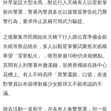
外早架設大型水馬，附近行人天橋有人以雷射筆
射向警署，警署內警員多次以揚聲器警告此乃襲
警行為，要求停止及稱可用武力驅趕。
之後聚集市民開始在天橋下行人路位置準備金銀
衣紙等祭品燒衣，多人以觀星筆嘗試聚焦衣紙稱
希望「雷射點火」，唯照射逾10秒仍未能燃點。
其間有人到警署外撒溪錢，並將香燭插在路中心
花槽上。有人不時高呼「黑警還眼」口號，表達
對警員以布袋彈射爆少女眼球又不願承認的不
滿。
燒衣活動一直和平，亦未有人衝擊警署，但一批