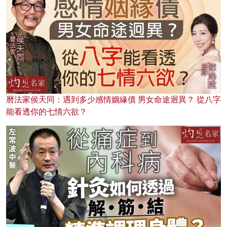
曆法家侯天同：遇到多少感情姻緣債 男女命途迥異？ 從八字
能看透你的七情六欲？