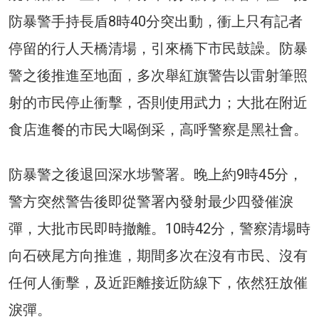
防暴警手持長盾8時40分突出動，衝上只有記者
停留的行人天橋清場，引來橋下市民鼓譟。防暴
警之後推進至地面，多次舉紅旗警告以雷射筆照
射的市民停止衝擊，否則使用武力；大批在附近
食店進餐的市民大喝倒采，高呼警察是黑社會。
防暴警之後退回深水埗警署。晚上約9時45分，
警方突然警告後即從警署內發射最少四發催淚
彈，大批市民即時撤離。10時42分，警察清場時
向石硤尾方向推進，期間多次在沒有市民、沒有
任何人衝擊，及近距離接近防線下，依然狂放催
淚彈。