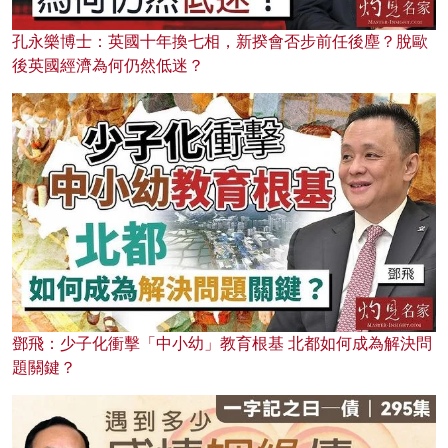
孔永樂博士：英國十年換七相，新揆會否步前任後塵？脫歐
後英國經濟為何仍然低迷？
鄧飛：少子化衝擊「中小幼」教育根基 北都如何成為解決問
題關鍵？