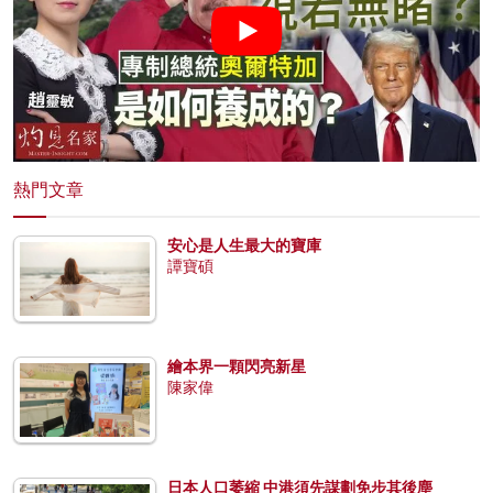
熱門文章
安心是人生最大的寶庫
譚寶碩
繪本界一顆閃亮新星
陳家偉
日本人口萎縮 中港須先謀劃免步其後塵