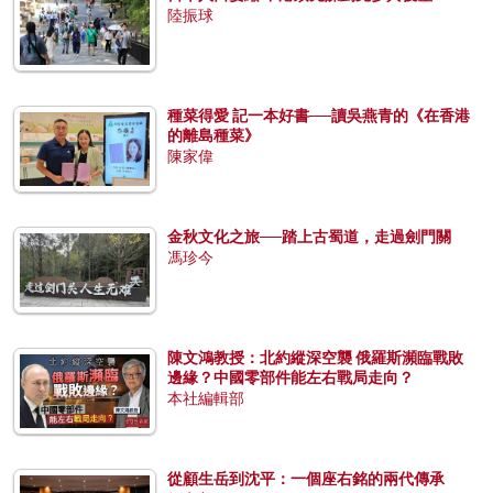
陸振球
種菜得愛 記一本好書──讀吳燕青的《在香港
的離島種菜》
陳家偉
金秋文化之旅──踏上古蜀道，走過劍門關
馮珍今
陳文鴻教授：北約縱深空襲 俄羅斯瀕臨戰敗
邊緣？中國零部件能左右戰局走向？
本社編輯部
從顧生岳到沈平：一個座右銘的兩代傳承