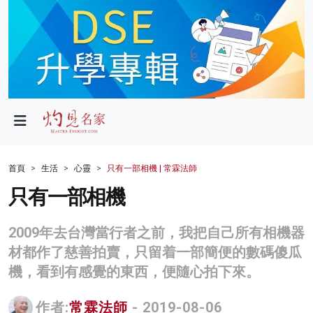
政局
教育
文化
財經
首頁
生活
心靈
只有一部相機 | 常霖法師
生活
只有一部相機
健康
2009年去台灣當行者之前，我把自己所有相機器
商業
材都作了慈善拍賣，只留着一部簡便的數碼傻瓜
機，看到有感覺的東西，便隨心拍下來。
科技
影片
作者:
常霖法師
- 2019-08-06