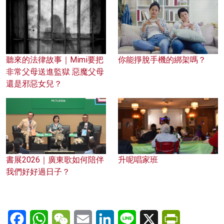
聽來的法律故事｜Mimi要把
你能掙脫手機的綁架嗎？
非常父母送進監獄 惡魔父母
還是邪惡女兒？
書展2026｜廣東歌如何陪伴
升呢唱家班
我們好好過日子？
Facebook
WhatsApp
WeChat
Email
LinkedIn
Line
X
PrintFriendl