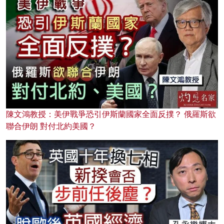
陳文鴻教授：美伊戰爭恐引伊斯蘭國家全面反撲？ 俄羅斯欲
聯合伊朗 對付北約美國？