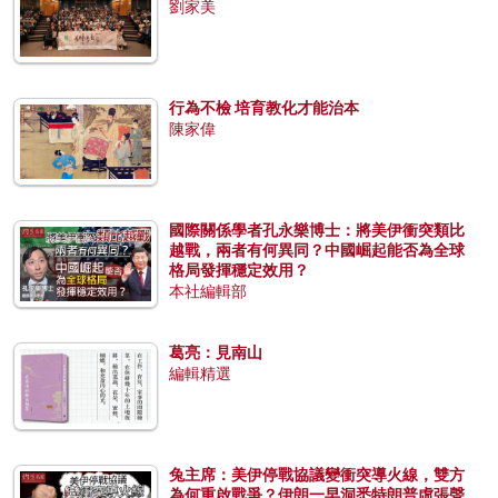
劉家美
行為不檢 培育教化才能治本
陳家偉
國際關係學者孔永樂博士：將美伊衝突類比
越戰，兩者有何異同？中國崛起能否為全球
格局發揮穩定效用？
本社編輯部
葛亮：見南山
編輯精選
兔主席：美伊停戰協議變衝突導火線，雙方
為何重啟戰爭？伊朗一早洞悉特朗普虛張聲