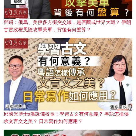
鄧飛：俄烏、美伊多方衝突交織，是否釀成世界大戰？ 伊朗
甘冒政權風險攻擊美軍，背後有何盤算？
邱國光博士x潘詠儀校長：學習古文有何意義？ 粵語怎樣傳
承文言文之美？ 日常寫作如何應用？