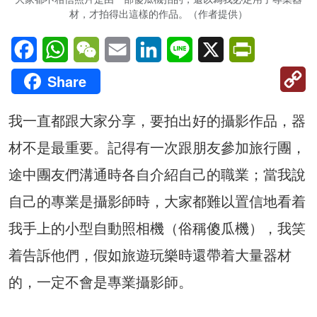
材，才拍得出這樣的作品。（作者提供）
Facebook
WhatsApp
WeChat
Email
LinkedIn
Line
X
PrintFriendl
C
Share
Li
我一直都跟大家分享，要拍出好的攝影作品，器
材不是最重要。記得有一次跟朋友參加旅行團，
途中團友們溝通時各自介紹自己的職業；當我說
自己的專業是攝影師時，大家都難以置信地看着
我手上的小型自動照相機（俗稱傻瓜機），我笑
着告訴他們，假如旅遊玩樂時還帶着大量器材
的，一定不會是專業攝影師。