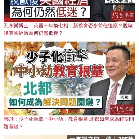
孔永樂博士：英國十年換七相，新揆會否步前任後塵？脫歐
後英國經濟為何仍然低迷？
鄧飛：少子化衝擊「中小幼」教育根基 北都如何成為解決問
題關鍵？