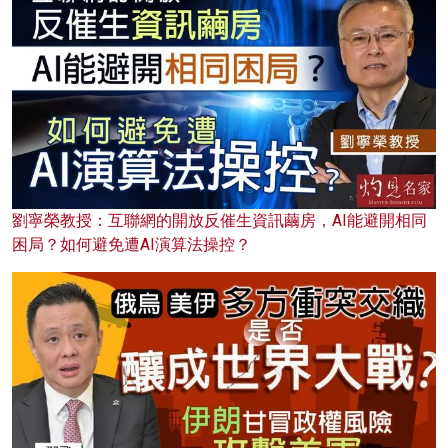
劉寧榮教授：互聯網的開放反催生資訊繭房，AI能避開相同
困局？如何避免遭AI演算法操控？