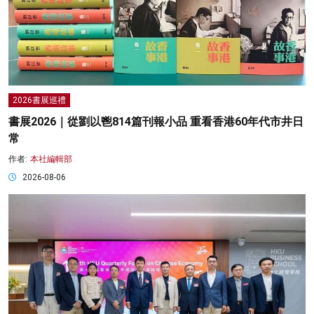
2026書展巡禮
書展2026｜從劉以鬯814篇刊報小品 重看香港60年代市井日
常
作者:
本社編輯部
2026-08-06