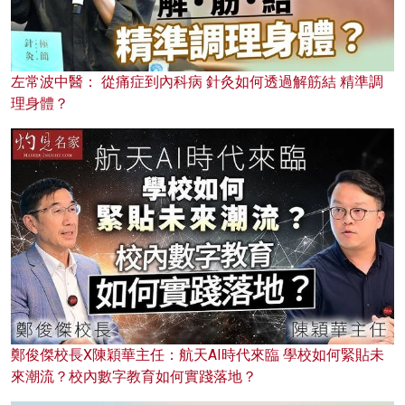
左常波中醫： 從痛症到內科病 針灸如何透過解筋結 精準調
理身體？
鄭俊傑校長X陳穎華主任：航天AI時代來臨 學校如何緊貼未
來潮流？校內數字教育如何實踐落地？