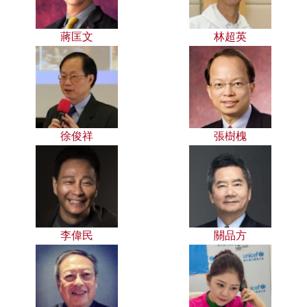
蔣匡文
林超英
徐俊祥
張樹槐
李偉民
關品方