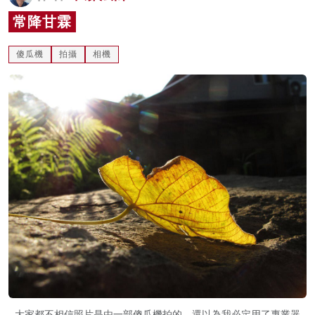
名家榜
常降甘霖
灼見活動
傻瓜機
拍攝
相機
關於我們
大家都不相信照片是由一部傻瓜機拍的，還以為我必定用了專業器