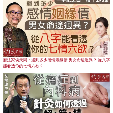
曆法家侯天同：遇到多少感情姻緣債 男女命途迥異？ 從八字
能看透你的七情六欲？