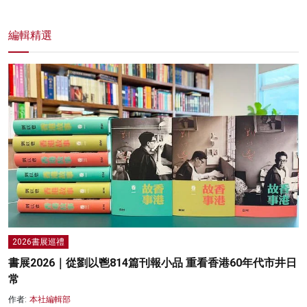
編輯精選
2026書展巡禮
書展2026｜從劉以鬯814篇刊報小品 重看香港60年代市井日
常
作者:
本社編輯部