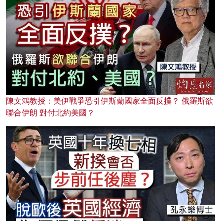
陳文鴻教授：美伊戰爭恐引伊斯蘭國家全面反撲？ 俄羅斯欲
聯合伊朗 對付北約美國？