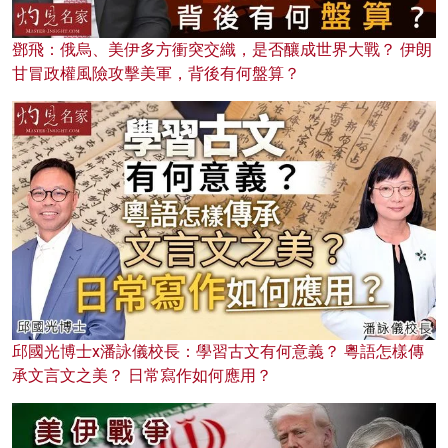
鄧飛：俄烏、美伊多方衝突交織，是否釀成世界大戰？ 伊朗
甘冒政權風險攻擊美軍，背後有何盤算？
邱國光博士x潘詠儀校長：學習古文有何意義？ 粵語怎樣傳
承文言文之美？ 日常寫作如何應用？