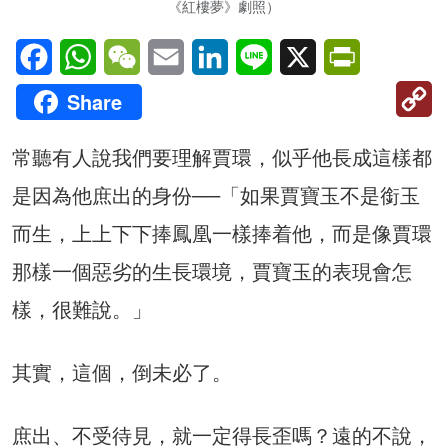
《紅樓夢》劇照）
Facebook
WhatsApp
WeChat
Email
LinkedIn
Line
X
PrintFriendl
C
Share
Li
常聽有人說我們要理解賈環，似乎他長成這樣都
是因為他庶出的身份──「如果賈寶玉不是銜玉
而生，上上下下捧鳳凰一樣捧着他，而是像賈環
那樣一個惡劣的生長環境，賈寶玉的表現會怎
樣，很難說。」
其實，這個，倒未必了。
庶出、不受待見，就一定得長歪嗎？遠的不說，