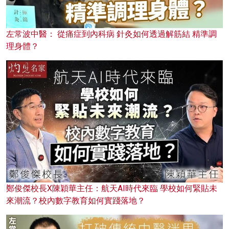
左常波中醫： 從痛症到內科病 針灸如何透過解筋結 精準調
理身體？
鄭俊傑校長X陳穎華主任：航天AI時代來臨 學校如何緊貼未
來潮流？校內數字教育如何實踐落地？