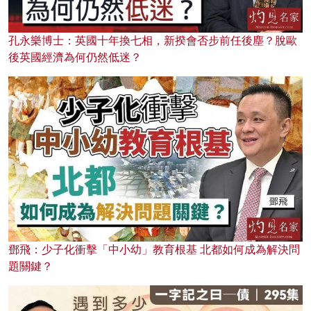
孔永樂博士：英國十年換七相，新揆會否步前任後塵？脫歐
後英國經濟為何仍然低迷？
鄧飛：少子化衝擊「中小幼」教育根基 北都如何成為解決問
題關鍵？