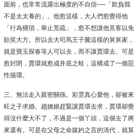
面前，也常常流露出極度的不自信──「欺負我
不是太太養的」。他愈這樣，大人們愈覺得他
「行為猥瑣，舉止荒疏」，愈不想讓他見客以免
貽笑大方。所以去大司馬王子騰這樣的舅舅家，
就是寶玉探春等人可以去，而不讓賈環去。可是
愈封閉，賈環就愈成井底之蛙，這構成了一個惡
性循環。
三、無法走入親密關係。彩雲真心愛他，卻被來
旺之子求婚。趙姨娘趕緊讓賈環去求，賈環卻覺
得沒什麼大不了，不過是一個丫頭，這個去了將
來還有。可是在父母之命媒妁之言的清代，就算