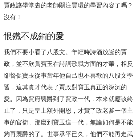
賈政讓學堂裏的老師關注賈環的學習內容了嗎？
沒有！
恨鐵不成鋼的愛
我們不要小看了八股文。年輕時詩酒放誕的賈
政，並不欣賞寶玉在詩詞歌賦方面的才華，相反
卻督促寶玉從事當年他自己也不喜歡的八股文學
習，這其實才代表了賈政對寶玉真正的深沉的
愛。因為賈府襲爵到了賈政一代，本來就應該終
止了，只是皇上額外開恩，才賞了政老爹一個主
事的官銜。那麼到寶玉這一代，無論如何是不能
夠再襲爵的了。世事承平已久，他們不能再走武