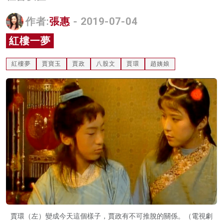
名家榜
作者:
張惠
- 2019-07-04
灼見活動
紅樓一夢
關於我們
紅樓夢
賈寶玉
賈政
八股文
賈環
趙姨娘
賈環（左）變成今天這個樣子，賈政有不可推脫的關係。（電視劇