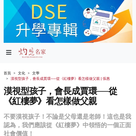
政局
教育
文化
財經
首頁
文化
文學
漠視型孩子，會長成賈環──從《紅樓夢》看怎樣做父親 | 張惠
生活
漠視型孩子，會長成賈環──從
健康
《紅樓夢》看怎樣做父親
商業
不要漠視孩子！不論是父母還是老師！這也是我
科技
認為，我們應該從《紅樓夢》中領悟的一個正面
影片
社會價值！