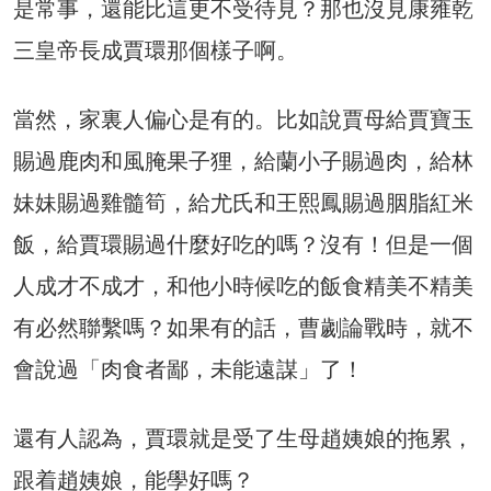
是常事，還能比這更不受待見？那也沒見康雍乾
三皇帝長成賈環那個樣子啊。
當然，家裏人偏心是有的。比如說賈母給賈寶玉
賜過鹿肉和風腌果子狸，給蘭小子賜過肉，給林
妹妹賜過雞髓筍，給尤氏和王熙鳳賜過胭脂紅米
飯，給賈環賜過什麼好吃的嗎？沒有！但是一個
人成才不成才，和他小時候吃的飯食精美不精美
有必然聯繫嗎？如果有的話，曹劌論戰時，就不
會說過「肉食者鄙，未能遠謀」了！
還有人認為，賈環就是受了生母趙姨娘的拖累，
跟着趙姨娘，能學好嗎？