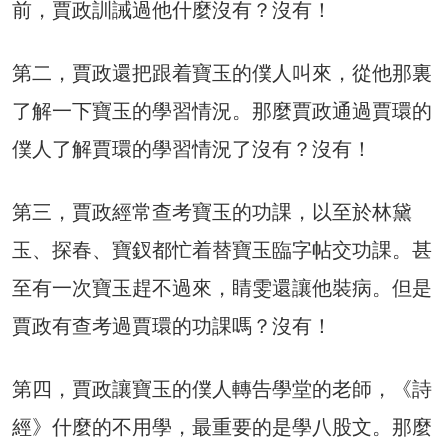
前，賈政訓誡過他什麼沒有？沒有！
第二，賈政還把跟着寶玉的僕人叫來，從他那裏
了解一下寶玉的學習情況。那麼賈政通過賈環的
僕人了解賈環的學習情況了沒有？沒有！
第三，賈政經常查考寶玉的功課，以至於林黛
玉、探春、寶釵都忙着替寶玉臨字帖交功課。甚
至有一次寶玉趕不過來，睛雯還讓他裝病。但是
賈政有查考過賈環的功課嗎？沒有！
第四，賈政讓寶玉的僕人轉告學堂的老師，《詩
經》什麼的不用學，最重要的是學八股文。那麼