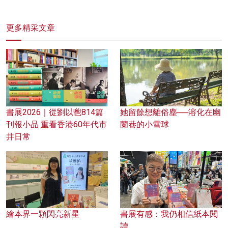
更多精采文章
書展2026｜從劉以鬯814篇
她留餘想離俗塵──溶化在幽
刊報小品 重看香港60年代市
蘭巷的小雪球
井日常
繪本界一顆閃亮新星
書展有感：我仍相信紙本閱
讀