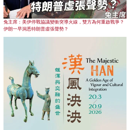
兔主席：美伊停戰協議變衝突導火線，雙方為何重啟戰爭？
伊朗一早洞悉特朗普虛張聲勢？