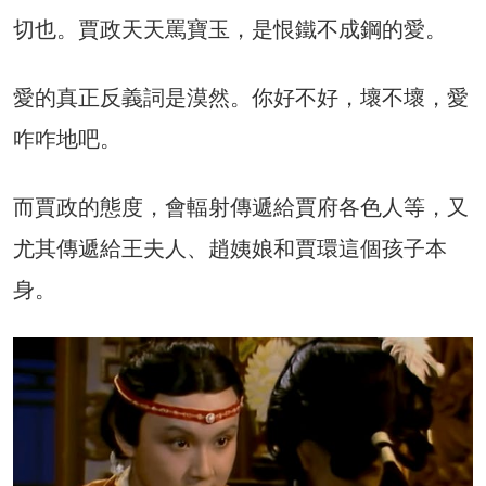
切也。賈政天天罵寶玉，是恨鐵不成鋼的愛。
愛的真正反義詞是漠然。你好不好，壞不壞，愛
咋咋地吧。
而賈政的態度，會輻射傳遞給賈府各色人等，又
尤其傳遞給王夫人、趙姨娘和賈環這個孩子本
身。