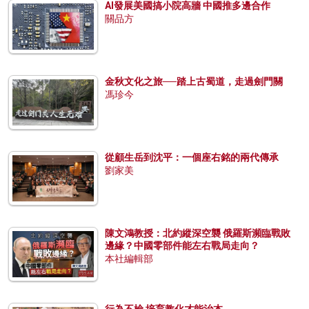
AI發展美國搞小院高牆 中國推多邊合作
關品方
金秋文化之旅──踏上古蜀道，走過劍門關
馮珍今
從顧生岳到沈平：一個座右銘的兩代傳承
劉家美
陳文鴻教授：北約縱深空襲 俄羅斯瀕臨戰敗
邊緣？中國零部件能左右戰局走向？
本社編輯部