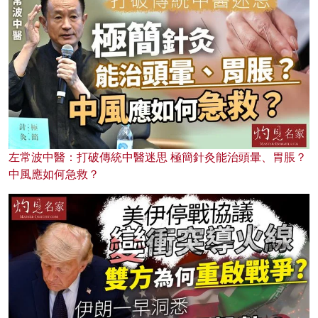
左常波中醫：打破傳統中醫迷思 極簡針灸能治頭暈、胃脹？
中風應如何急救？