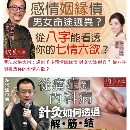
曆法家侯天同：遇到多少感情姻緣債 男女命途迥異？ 從八字
能看透你的七情六欲？