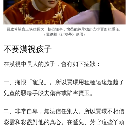
賈政希望寶玉快些長大，快些懂事，快些能夠承擔起支撐賈府的重任。
（電視劇《紅樓夢》劇照）
不要漠視孩子
在漠視中長大的孩子，會有如下症狀：
一、痛恨「寵兒」。所以賈環用種種遠遠超越了
兒童的惡毒手段去傷害或陷害寶玉。
二、非常自卑，無法信任別人。所以賈環不相信
彩雲和彩霞對他的真心。在鶯兒、芳官這些丫頭