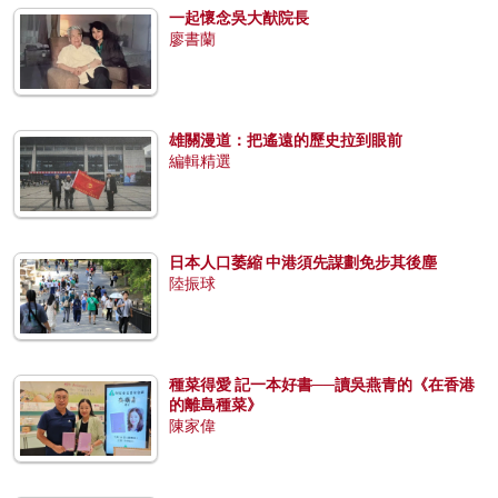
一起懷念吳大猷院長
廖書蘭
雄關漫道：把遙遠的歷史拉到眼前
編輯精選
日本人口萎縮 中港須先謀劃免步其後塵
陸振球
種菜得愛 記一本好書──讀吳燕青的《在香港
的離島種菜》
陳家偉