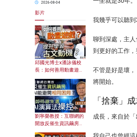
一坐就是30年。
2026-08-04
影片
我幾乎可以聽到
聊到深處，主人
到更好的工作，
邱國光博士x潘詠儀校
不管是好是壞，「
長：如何善用動畫遊戲
提升學習古文動機？
將開始。
「捨棄」成
成長，來自於「
劉寧榮教授：互聯網的
開放反催生資訊繭房，
AI能避開相同困局？如
我自己也曾經這