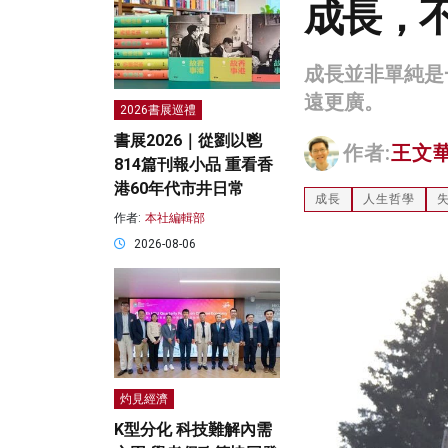
成長，
成長並非單純是
遠更廣。
2026書展巡禮
書展2026｜從劉以鬯
作者:
王文
814篇刊報小品 重看香
港60年代市井日常
成長
人生哲學
作者:
本社編輯部
2026-08-06
灼見經濟
K型分化 科技難解內需