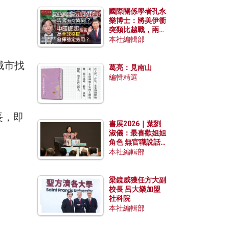
國際關係學者孔永
樂博士：將美伊衝
突類比越戰，兩者
有何異同？中國崛
本社編輯部
起能否為全球格局
發揮穩定效用？
城市找
葛亮：見南山
編輯精選
長，即
書展2026｜葉劉
淑儀：最喜歡姐姐
角色 無官職說話
包袱少
本社編輯部
梁鏡威獲任方大副
校長 呂大樂加盟
社科院
本社編輯部