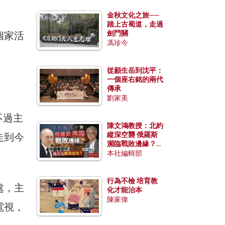
金秋文化之旅──
踏上古蜀道，走過
劍門關
個家活
馮珍今
從顧生岳到沈平：
一個座右銘的兩代
傳承
劉家美
不過主
陳文鴻教授：北約
縱深空襲 俄羅斯
走到今
瀕臨戰敗邊緣？中
國零部件能左右戰
本社編輯部
局走向？
行為不檢 培育教
處，主
化才能治本
陳家偉
電視，