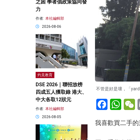
之困 學者倡政策協同發
力
作者:
本社編輯部
2026-08-06
灼見教育
DSE 2026｜聯招放榜
不管是好是壞，「yard
四成五人獲取錄 港大、
中大各取12狀元
Facebook
WhatsA
W
作者:
本社編輯部
2026-08-05
我喜歡買二手的