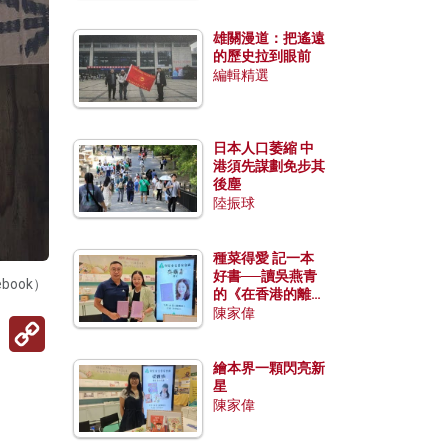
雄關漫道：把遙遠
的歷史拉到眼前
編輯精選
日本人口萎縮 中
港須先謀劃免步其
後塵
陸振球
種菜得愛 記一本
好書──讀吳燕青
ook）
的《在香港的離島
種菜》
陳家偉
Copy
Link
繪本界一顆閃亮新
星
陳家偉