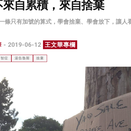
不來自累積，來自捨棄
一條只有加號的算式，學會捨棄、學會放下，讓人
華
- 2019-06-12
王文華專欄
失智症
湯告魯斯
捨棄