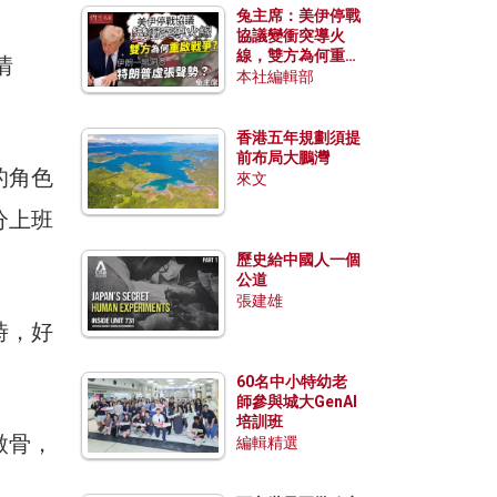
兔主席：美伊停戰
協議變衝突導火
線，雙方為何重啟
情
戰爭？伊朗一早洞
本社編輯部
悉特朗普虛張聲
勢？
香港五年規劃須提
前布局大鵬灣
的角色
來文
分上班
歷史給中國人一個
公道
張建雄
時，好
60名中小特幼老
師參與城大GenAI
培訓班
傲骨，
編輯精選