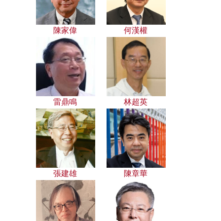
陳家偉
何漢權
雷鼎鳴
林超英
張建雄
陳章華