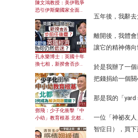
陳文鴻教授：美伊戰爭
恐引伊斯蘭國家全面反
五年後，我辭去
撲？ 俄羅斯欲聯合伊朗
對付北約美國？
離開後，我體會
讓它的精神傳向
孔永樂博士：英國十年
換七相，新揆會否步前
於是我辦了一個
任後塵？脫歐後英國經
把錢捐給一個關
濟為何仍然低迷？
那是我的「yard 
鄧飛：少子化衝擊「中
一位「神祕友人」
小幼」教育根基 北都如
何成為解決問題關鍵？
智症日），買下