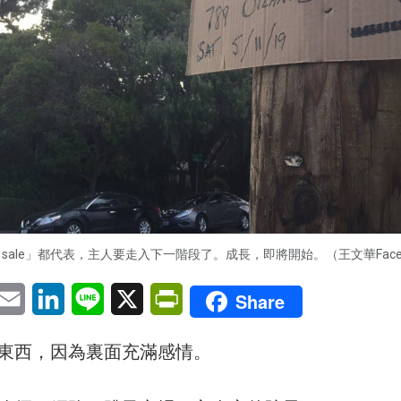
 sale」都代表，主人要走入下一階段了。成長，即將開始。（王文華Faceb
pp
eChat
Email
LinkedIn
Line
X
PrintFriendly
Share
東西，因為裏面充滿感情。