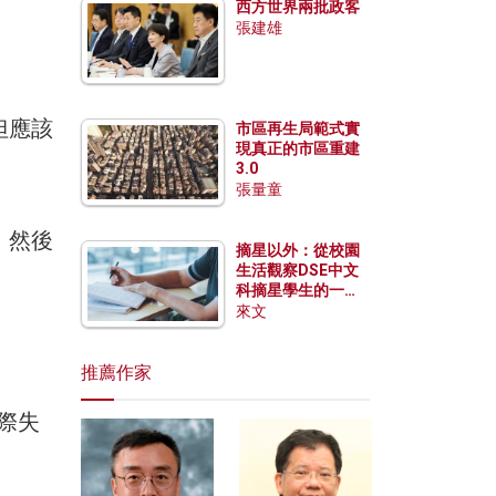
西方世界兩批政客
張建雄
但應該
市區再生局範式實
現真正的市區重建
3.0
張量童
。然後
摘星以外：從校園
生活觀察DSE中文
科摘星學生的一點
特質
來文
推薦作家
國際失