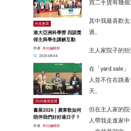
買二手貨有幾個
其中我最喜歡去
灼見教育
過。
港大亞洲科學營 四諾獎
得主與學生講解互動
作者:
本社編輯部
主人家院子的拍賣，
2026-08-04
在「yard s
人並不住在跳蚤
天。
2026書展巡禮
但在主人家的院
書展2026｜廣東歌如何
陪伴我們好好過日子？
人帶我走進家中
作者:
本社編輯部