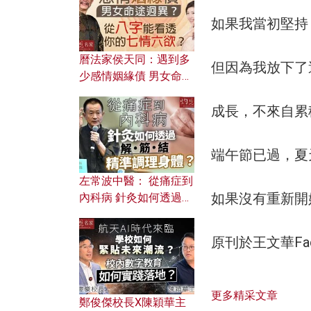
如果我當初堅持
曆法家侯天同：遇到多
但因為我放下了
少感情姻緣債 男女命途
迥異？ 從八字能看透你
成長，不來自累
的七情六欲？
端午節已過，夏
左常波中醫： 從痛症到
如果沒有重新開
內科病 針灸如何透過解
筋結 精準調理身體？
原刊於王文華Fa
更多精采文章
鄭俊傑校長X陳穎華主