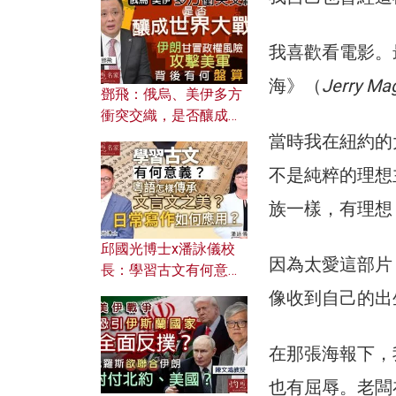
何避免遭AI演算法操
控？
我喜歡看電影。
海》（
Jerry Ma
鄧飛：俄烏、美伊多方
衝突交織，是否釀成世
界大戰？ 伊朗甘冒政權
當時我在紐約的
風險攻擊美軍，背後有
不是純粹的理想
何盤算？
族一樣，有理想
邱國光博士x潘詠儀校
因為太愛這部片
長：學習古文有何意
義？ 粵語怎樣傳承文言
像收到自己的出
文之美？ 日常寫作如何
應用？
在那張海報下，
也有屈辱。老闆