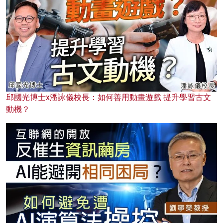
邱國光博士x潘詠儀校長：如何善用動畫遊戲 提升學習古文
動機？