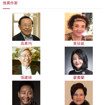
推薦作家
高希均
黃珍妮
張建雄
廖書蘭