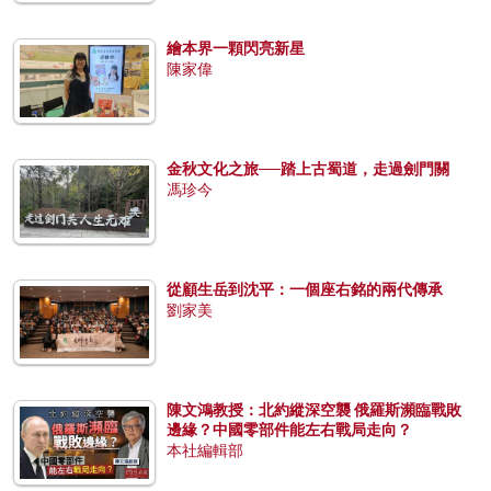
繪本界一顆閃亮新星
陳家偉
金秋文化之旅──踏上古蜀道，走過劍門關
馮珍今
從顧生岳到沈平：一個座右銘的兩代傳承
劉家美
陳文鴻教授：北約縱深空襲 俄羅斯瀕臨戰敗
邊緣？中國零部件能左右戰局走向？
本社編輯部