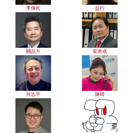
李偉民
益行
關品方
翁港成
何志平
陳晴