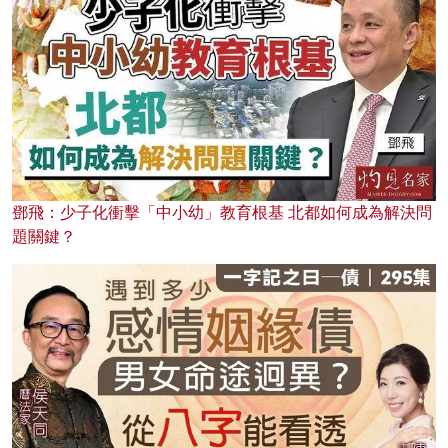
鄧飛：少子化衝擊「中小幼」教育根基 北都如何成為解決問
題關鍵？