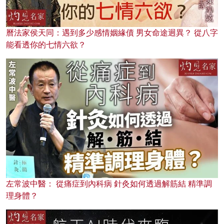
曆法家侯天同：遇到多少感情姻緣債 男女命途迥異？ 從八字
能看透你的七情六欲？
左常波中醫： 從痛症到內科病 針灸如何透過解筋結 精準調
理身體？