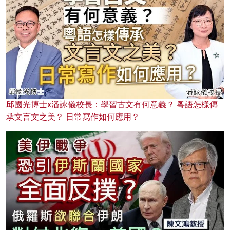
邱國光博士x潘詠儀校長：學習古文有何意義？ 粵語怎樣傳
承文言文之美？ 日常寫作如何應用？