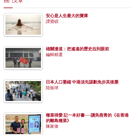
熱門文章
安心是人生最大的寶庫
譚寶碩
雄關漫道：把遙遠的歷史拉到眼前
編輯精選
日本人口萎縮 中港須先謀劃免步其後塵
陸振球
種菜得愛 記一本好書──讀吳燕青的《在香港
的離島種菜》
陳家偉