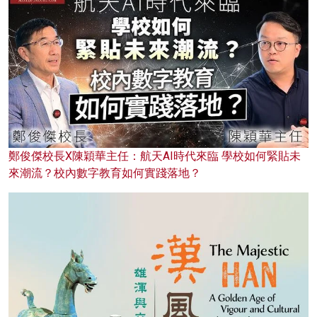
鄭俊傑校長X陳穎華主任：航天AI時代來臨 學校如何緊貼未
來潮流？校內數字教育如何實踐落地？