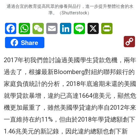
通過合宜的教育提高民眾的修養與品行，進一步提升整體社會的水
準。（Shutterstock）
Facebook
WhatsApp
WeChat
Email
LinkedIn
Line
X
PrintFriendl
C
Share
Li
2017年初我們曾討論過美國學生貸款危機，兩年
過去了，根據最新Bloomberg對紐約聯邦銀行的
家庭負債統計的分析，2018年底逾期未還的美國
就學貸款暴增，違約已高達1664億美元，顯然危
機更加嚴重了，雖然美國學貸違約率自2012年來
一直維持在約11%，但由於2018年學貸總額創下
1.46兆美元的新記錄，因此違約總額也創下新