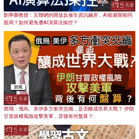
劉寧榮教授：互聯網的開放反催生資訊繭房，AI能避開相同
困局？如何避免遭AI演算法操控？
鄧飛：俄烏、美伊多方衝突交織，是否釀成世界大戰？ 伊朗
甘冒政權風險攻擊美軍，背後有何盤算？