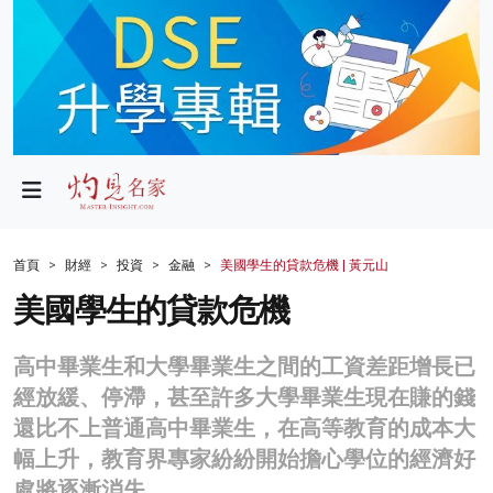
政局
教育
文化
財經
首頁
財經
投資
金融
美國學生的貸款危機 | 黃元山
生活
美國學生的貸款危機
健康
高中畢業生和大學畢業生之間的工資差距增長已
商業
經放緩、停滯，甚至許多大學畢業生現在賺的錢
還比不上普通高中畢業生，在高等教育的成本大
科技
幅上升，教育界專家紛紛開始擔心學位的經濟好
影片
處將逐漸消失。