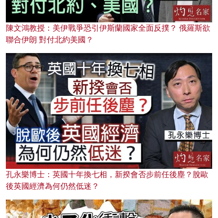
陳文鴻教授：美伊戰爭恐引伊斯蘭國家全面反撲？ 俄羅斯欲
聯合伊朗 對付北約美國？
孔永樂博士：英國十年換七相，新揆會否步前任後塵？脫歐
後英國經濟為何仍然低迷？