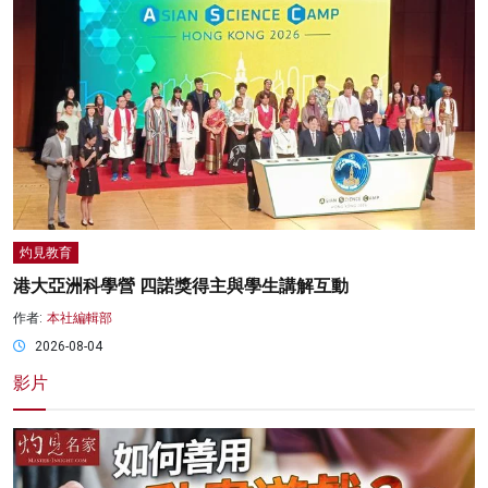
灼見教育
港大亞洲科學營 四諾獎得主與學生講解互動
作者:
本社編輯部
2026-08-04
影片