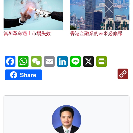
當AI革命遇上市場失效
香港金融業的未來必修課
Facebook
WhatsApp
WeChat
Email
LinkedIn
Line
X
PrintFriendl
C
Share
Li