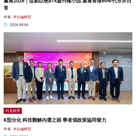
書展2026｜從劉以鬯814篇刊報小品 重看香港60年代市井日
常
作者:
本社編輯部
2026-08-06
灼見經濟
K型分化 科技難解內需之困 學者倡政策協同發力
作者:
本社編輯部