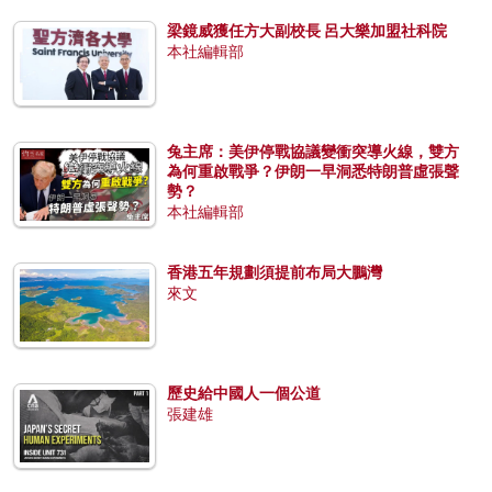
梁鏡威獲任方大副校長 呂大樂加盟社科院
本社編輯部
兔主席：美伊停戰協議變衝突導火線，雙方
為何重啟戰爭？伊朗一早洞悉特朗普虛張聲
勢？
本社編輯部
香港五年規劃須提前布局大鵬灣
來文
歷史給中國人一個公道
張建雄