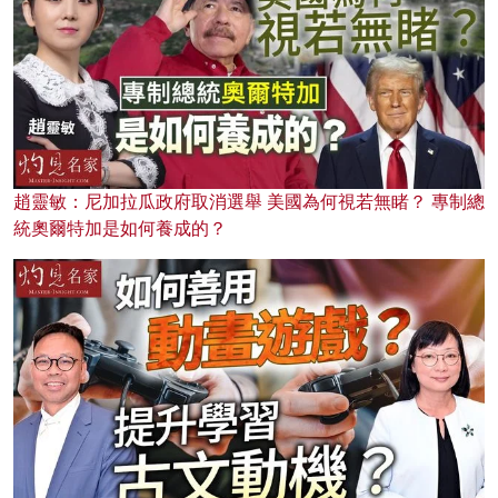
趙靈敏：尼加拉瓜政府取消選舉 美國為何視若無睹？ 專制總
統奧爾特加是如何養成的？