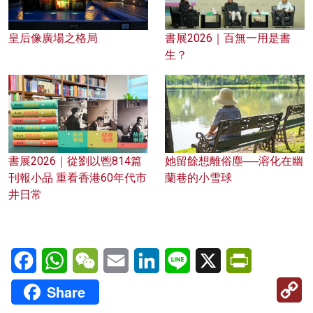
皇后像廣場之格局
書展2026｜百無一用是書
生？
書展2026｜從劉以鬯814篇
她留餘想離俗塵──溶化在幽
刊報小品 重看香港60年代市
蘭巷的小雪球
井日常
Facebook
WhatsApp
WeChat
Email
LinkedIn
Line
X
PrintFriendl
C
Share
Li