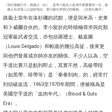
「世紀無敵打仔」路義士（右），是李小龍名人徒弟中最重要的一位，路
義士在武壇上公認的地位，更凸顯出李師父的權威。（亞新社圖片）
路義士當年在洛杉磯的武館，便是與米高・史東
和卜威爾合伙的。李小龍於此時積極尋求與此類
冠軍級武者交流，亦包括羅禮士、戴嘉圖
（Louis Delgado）和帕嘉的幾位高徒，後來更
與他們發展成亦師亦友的關係。不少人以為，空
手道比賽只是點到即止，其實不然，高級帶段
（如黑帶、啡帶等）是「拳拳到肉」的，經常打
到頭破血流，1963至1970年期間，便被稱為是
美國空手道的「血肉年代」（Blood & Guts
Era）。