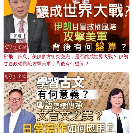
鄧飛：俄烏、美伊多方衝突交織，是否釀成世界大戰？ 伊朗
甘冒政權風險攻擊美軍，背後有何盤算？