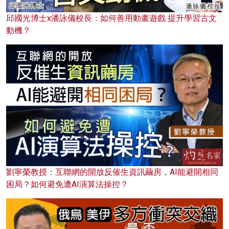
邱國光博士x潘詠儀校長：如何善用動畫遊戲 提升學習古文
動機？
劉寧榮教授：互聯網的開放反催生資訊繭房，AI能避開相同
困局？如何避免遭AI演算法操控？