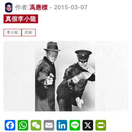
作者:
馮應標
- 2015-03-07
名家榜
真假李小龍
灼見活動
關於我們
李小龍
武術
Facebook
WhatsApp
WeChat
Email
LinkedIn
Line
X
PrintFriendl