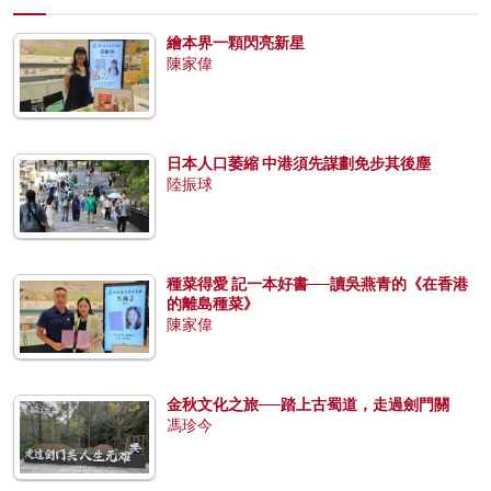
繪本界一顆閃亮新星
陳家偉
日本人口萎縮 中港須先謀劃免步其後塵
陸振球
種菜得愛 記一本好書──讀吳燕青的《在香港
的離島種菜》
陳家偉
金秋文化之旅──踏上古蜀道，走過劍門關
馮珍今