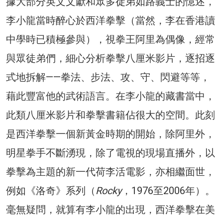
據大部分英文文獻和眾多徒弟如路義士的憶述，
李小龍當時醉心於西洋拳擊（當然，李在香港讀
中學時已積極參與），視拳王阿里為偶像，經常
與眾徒弟們，細心分析拳擊八厘米影片，逐招逐
式地拆解——拳法、步法、攻、守、閃避等等，
藉此豐富他的武術語言。在李小龍的藏書當中，
此類八厘米影片和拳擊書籍佔很大的空間。此刻
是西洋拳擊一個新黃金時期的開始，除阿里外，
明星拳手不斷湧現，除了電視的現場直播外，以
拳擊為主題的新一代荷李活電影，亦相繼面世，
例如《洛奇》系列（
Rocky
，1976至2006年）。
毫無疑問，就算有李小龍的出現，西洋拳擊在美