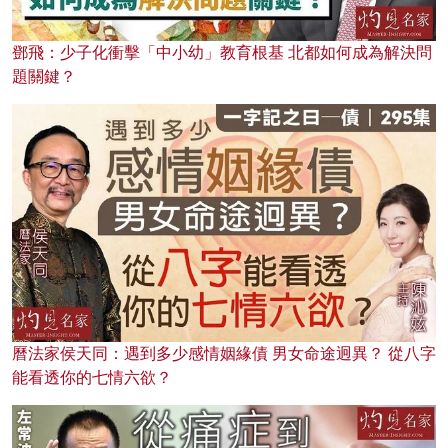
鄧飛：少子化衝擊「中小幼」教育根基 北都如何成為解決問
題關鍵？
曆法家侯天同：遇到多少感情姻緣債 男女命途迥異？ 從八字
能看透你的七情六欲？