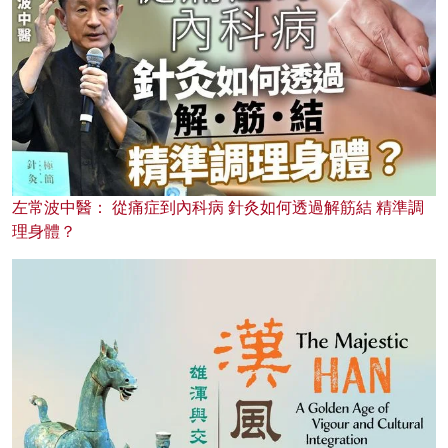
左常波中醫： 從痛症到內科病 針灸如何透過解筋結 精準調
理身體？