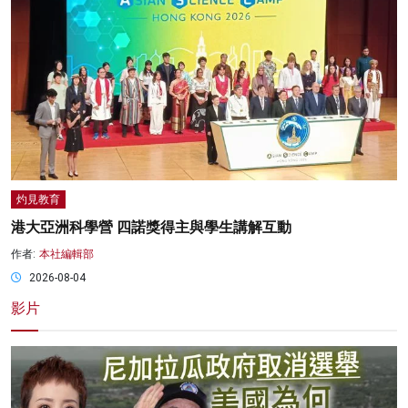
灼見教育
港大亞洲科學營 四諾獎得主與學生講解互動
作者:
本社編輯部
2026-08-04
影片