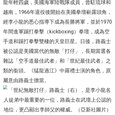
龍年輕四歲，美國海軍陸戰隊成員，曾駐琉球和
越南，1966年退役後開始在美國拳壇嶄露頭角，
經李小龍的悉心指導下成為長勝將軍，並於1970
年間進軍踢打拳擊（kickboxing）拳壇，成為空
手道和踢打拳擊雙棲的天皇巨星。日後，路義士
被公認是美國當代的無敵「打仔」，長期當選各
雜誌「空手道最佳武者」和「世紀最佳武者」之
類的銜頭。《猛龍過江》中羅禮士演的角色，原
屬意由路義士擔當。