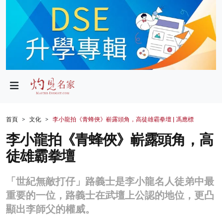
政局
教育
文化
財經
首頁
文化
李小龍拍《青蜂俠》嶄露頭角，高徒雄霸拳壇 | 馮應標
生活
李小龍拍《青蜂俠》嶄露頭角，高
徒雄霸拳壇
健康
商業
「世紀無敵打仔」路義士是李小龍名人徒弟中最
重要的一位，路義士在武壇上公認的地位，更凸
科技
顯出李師父的權威。
影片