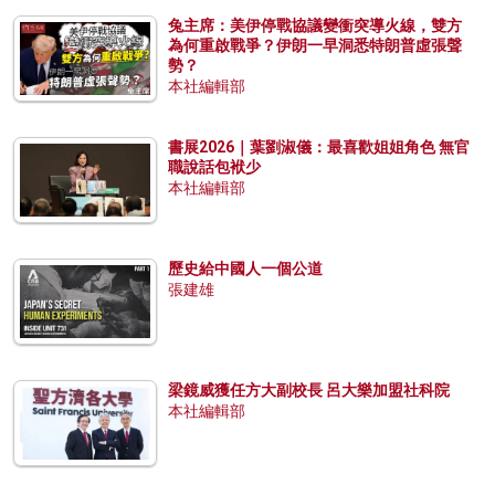
兔主席：美伊停戰協議變衝突導火線，雙方
為何重啟戰爭？伊朗一早洞悉特朗普虛張聲
勢？
本社編輯部
書展2026｜葉劉淑儀：最喜歡姐姐角色 無官
職說話包袱少
本社編輯部
歷史給中國人一個公道
張建雄
梁鏡威獲任方大副校長 呂大樂加盟社科院
本社編輯部