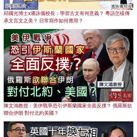
邱國光博士x潘詠儀校長：學習古文有何意義？ 粵語怎樣傳
承文言文之美？ 日常寫作如何應用？
陳文鴻教授：美伊戰爭恐引伊斯蘭國家全面反撲？ 俄羅斯欲
聯合伊朗 對付北約美國？