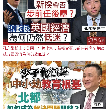
孔永樂博士：英國十年換七相，新揆會否步前任後塵？脫歐
後英國經濟為何仍然低迷？