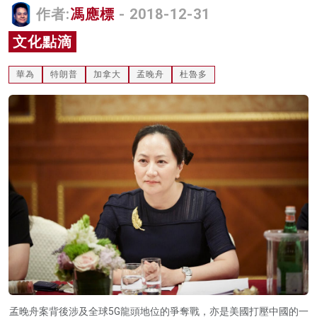
作者:
馮應標
- 2018-12-31
名家榜
文化點滴
灼見活動
華為
特朗普
加拿大
孟晚舟
杜魯多
關於我們
孟晚舟案背後涉及全球5G龍頭地位的爭奪戰，亦是美國打壓中國的一