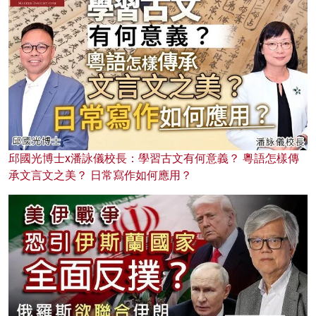
邱國光博士x潘詠儀校長：學習古文有何意義？ 粵語怎樣傳
承文言文之美？ 日常寫作如何應用？