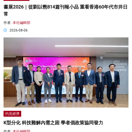
書展2026｜從劉以鬯814篇刊報小品 重看香港60年代市井日
常
作者:
本社編輯部
2026-08-06
灼見經濟
K型分化 科技難解內需之困 學者倡政策協同發力
作者:
本社編輯部