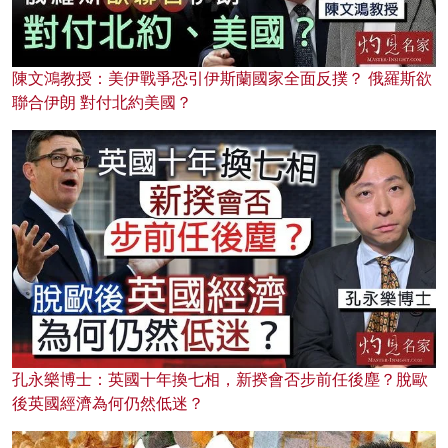
陳文鴻教授：美伊戰爭恐引伊斯蘭國家全面反撲？ 俄羅斯欲
聯合伊朗 對付北約美國？
孔永樂博士：英國十年換七相，新揆會否步前任後塵？脫歐
後英國經濟為何仍然低迷？