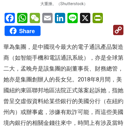
大重捶。（Shutterstock）
Facebook
WhatsApp
WeChat
Email
LinkedIn
Line
X
PrintFriendl
C
Share
Li
華為集團，是中國現今最大的電子通訊產品製造
商（如智能手機和電話通訊系統），亦是全球第
二大，孟晚舟是該集團的副董事長、財務總管，
她亦是集團創辦人的長女兒。2018年8月間，美
國紐約東區聯邦地區法院正式落案起訴她，指她
曾呈交虛假資料給某些銀行的美國分行（在紐約
州內）或辦事處，涉嫌有欺詐可能，而這些美國
境內銀行的相關金錢往來中，時間上有涉及當時