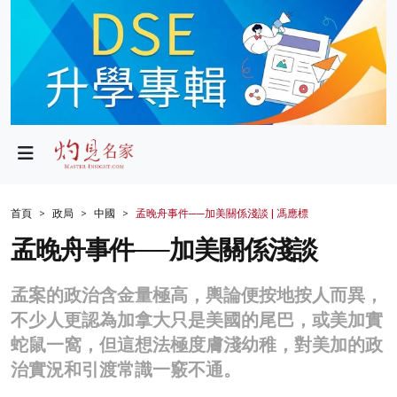
政局
教育
文化
財經
首頁
政局
中國
孟晚舟事件──加美關係淺談 | 馮應標
生活
孟晚舟事件──加美關係淺談
健康
孟案的政治含金量極高，輿論便按地按人而異，
商業
不少人更認為加拿大只是美國的尾巴，或美加實
蛇鼠一窩，但這想法極度膚淺幼稚，對美加的政
科技
治實況和引渡常識一竅不通。
影片