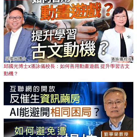
邱國光博士x潘詠儀校長：如何善用動畫遊戲 提升學習古文
動機？