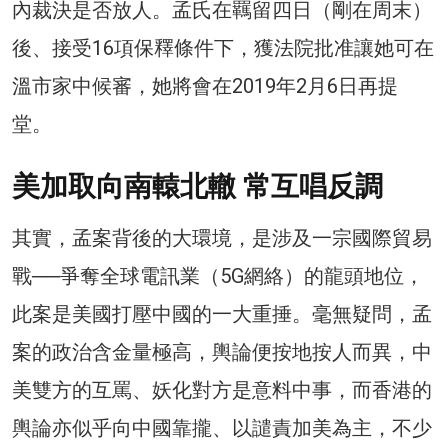
內裁決是否放人。孟氏在羈留四日（剛在周末）
後、接受16項保釋條件下，獲法院批准讓她可在
溫市家中候審，她將會在2019年2月6日再提
堂。
美加取向南轅北轍 常互唱反調
其實，孟案背後的大環境，是涉及一宗國際貿易
戰──爭奪全球電訊業（5G網絡）的龍頭地位，
此案是美國打壓中國的一大重捶。毫無疑問，孟
案的政治含金量極高，輿論便按地按人而異，中
美雙方的互罵、妖化對方是意料中事，而香港的
輿論亦似乎向中國靠攏、以譴責加美為主，不少