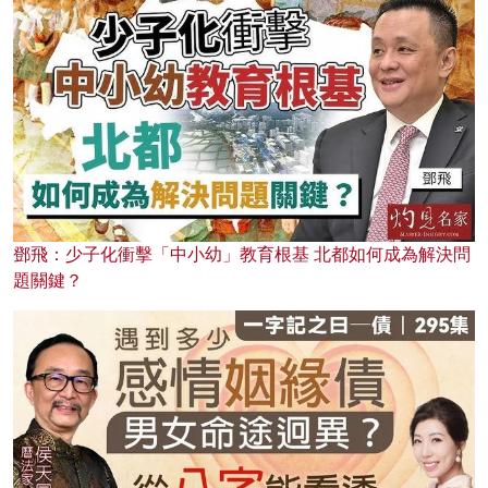
鄧飛：少子化衝擊「中小幼」教育根基 北都如何成為解決問
題關鍵？