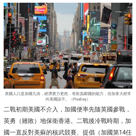
美國人口是加國九倍，經濟實力更然，有欺負鄰國的能力，但加拿大經常
向美國說不。（Pixabay）
二戰初期美國不介入，加國便率先隨英國參戰，
英勇（雖敗）地保衛香港。二戰後冷戰時期，加
國一直反對美蘇的核武競賽、提倡（加國第14任