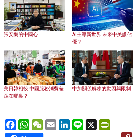
張安樂的中國心
AI主導新世界 未來中美誰佔
優？
美日韓相較 中國服務消費差
中加關係解凍的動因與限制
距在哪裏？
Facebook
WhatsApp
WeChat
Email
LinkedIn
Line
X
PrintFriendl
C