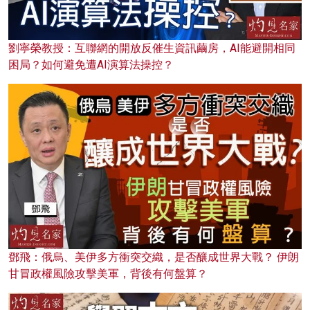
劉寧榮教授：互聯網的開放反催生資訊繭房，AI能避開相同
困局？如何避免遭AI演算法操控？
鄧飛：俄烏、美伊多方衝突交織，是否釀成世界大戰？ 伊朗
甘冒政權風險攻擊美軍，背後有何盤算？