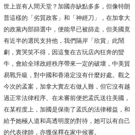
世上豈有人間天堂？加國亦缺點多多，但像特朗
普這樣的「劣質政客」和「神經刀」，在加拿大
的政黨內部篩選中，便能早已被篩走，但美國竟
有近半的選民支持他，我們隔岸「欣賞」此鬧
劇，實哭笑不得，因這隻在古玩店內狂奔的蠻
牛，會給全球政經秩序帶來一定的破壞，中美貿
易戰升級，對中國和香港定沒有什麼好處。觀之
今次的孟案，加拿大實左右做人難，但它沒有越
過正常法律程序、在未審前便把孟氏送往美國，
在某程度上，加國是保衛了孟氏的法律權益，和
給予她極人道和高透明度的對待，她可以有自己
的代表律師，亦獲保釋在家中候審。