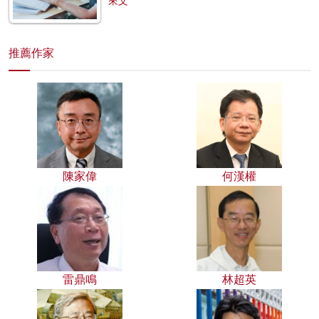
來文
推薦作家
陳家偉
何漢權
雷鼎鳴
林超英