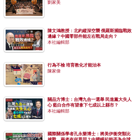
劉家美
陳文鴻教授：北約縱深空襲 俄羅斯瀕臨戰敗
邊緣？中國零部件能左右戰局走向？
本社編輯部
行為不檢 培育教化才能治本
陳家偉
關品方博士：台灣九合一選舉 民進黨大失人
心 藍白合作有望拿下七成以上縣市？
本社編輯部
國際關係學者孔永樂博士：將美伊衝突類比
越戰，兩者有何異同？中國崛起能否為全球