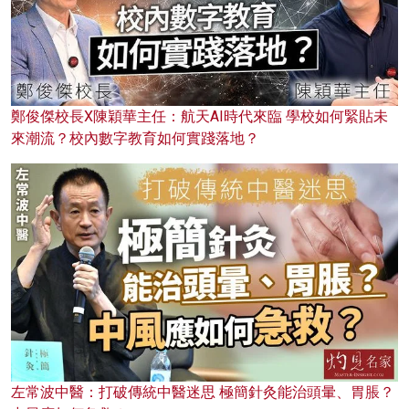
鄭俊傑校長X陳穎華主任：航天AI時代來臨 學校如何緊貼未
來潮流？校內數字教育如何實踐落地？
左常波中醫：打破傳統中醫迷思 極簡針灸能治頭暈、胃脹？