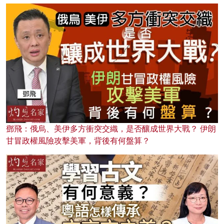
鄧飛：俄烏、美伊多方衝突交織，是否釀成世界大戰？ 伊朗
甘冒政權風險攻擊美軍，背後有何盤算？