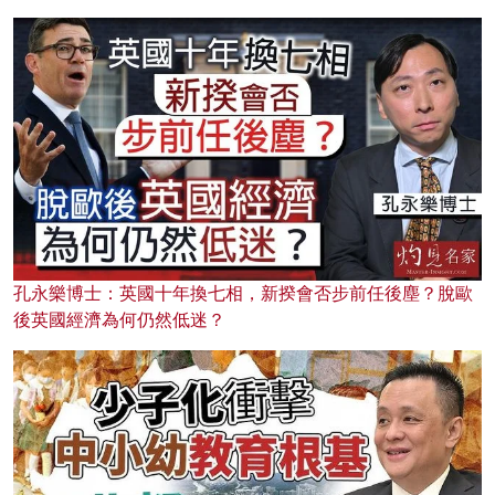
孔永樂博士：英國十年換七相，新揆會否步前任後塵？脫歐
後英國經濟為何仍然低迷？