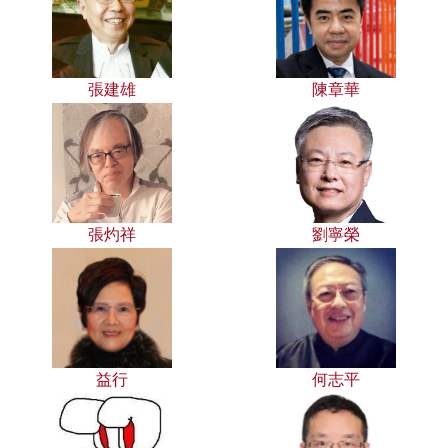
張建雄
陳章華
張灼祥
劉寧榮
益行
何志平