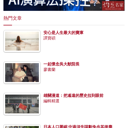
熱門文章
安心是人生最大的寶庫
譚寶碩
一起懷念吳大猷院長
廖書蘭
雄關漫道：把遙遠的歷史拉到眼前
編輯精選
日本人口萎縮 中港須先謀劃免步其後塵