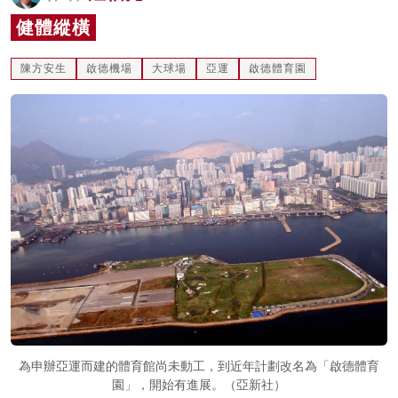
名家榜
健體縱橫
灼見活動
陳方安生
啟德機場
大球場
亞運
啟德體育園
關於我們
為申辦亞運而建的體育館尚未動工，到近年計劃改名為「啟德體育
園」，開始有進展。（亞新社）