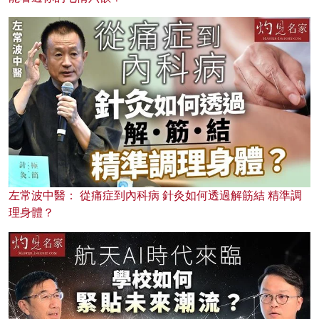
左常波中醫： 從痛症到內科病 針灸如何透過解筋結 精準調
理身體？