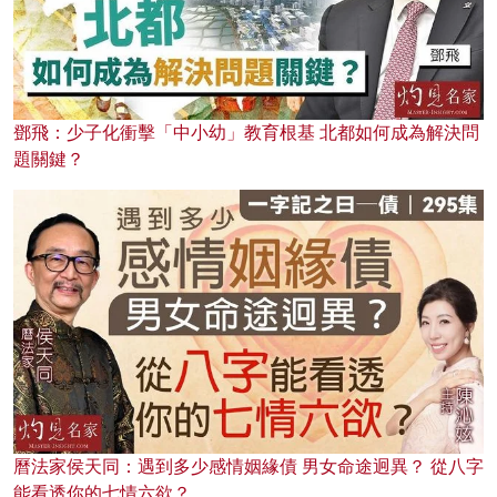
鄧飛：少子化衝擊「中小幼」教育根基 北都如何成為解決問
題關鍵？
曆法家侯天同：遇到多少感情姻緣債 男女命途迥異？ 從八字
能看透你的七情六欲？