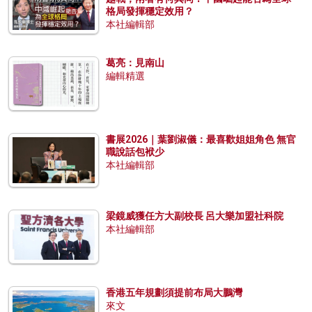
格局發揮穩定效用？
本社編輯部
葛亮：見南山
編輯精選
書展2026｜葉劉淑儀：最喜歡姐姐角色 無官
職說話包袱少
本社編輯部
梁鏡威獲任方大副校長 呂大樂加盟社科院
本社編輯部
香港五年規劃須提前布局大鵬灣
來文