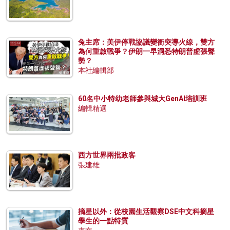
兔主席：美伊停戰協議變衝突導火線，雙方
為何重啟戰爭？伊朗一早洞悉特朗普虛張聲
勢？
本社編輯部
60名中小特幼老師參與城大GenAI培訓班
編輯精選
西方世界兩批政客
張建雄
摘星以外：從校園生活觀察DSE中文科摘星
學生的一點特質