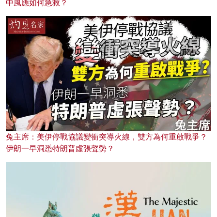
中風應如何急救？
兔主席：美伊停戰協議變衝突導火線，雙方為何重啟戰爭？
伊朗一早洞悉特朗普虛張聲勢？