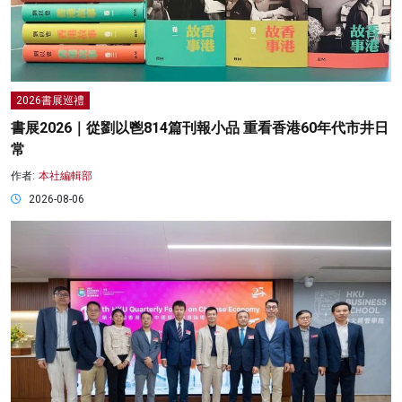
2026書展巡禮
書展2026｜從劉以鬯814篇刊報小品 重看香港60年代市井日
常
作者:
本社編輯部
2026-08-06