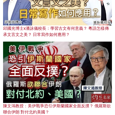
邱國光博士x潘詠儀校長：學習古文有何意義？ 粵語怎樣傳
承文言文之美？ 日常寫作如何應用？
陳文鴻教授：美伊戰爭恐引伊斯蘭國家全面反撲？ 俄羅斯欲
聯合伊朗 對付北約美國？