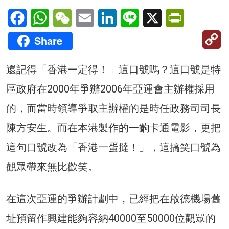
Facebook
WhatsApp
WeChat
Email
LinkedIn
Line
X
PrintFriendl
C
Share
Li
還記得「香港一定得！」這口號嗎？這口號是特
區政府在2000年爭辦2006年亞運會主辦權採用
的，而當時領導爭取主辦權的是時任政務司司長
陳方安生。而在本港製作的一齣卡通電影，更把
這句口號改為「香港一蛋撻！」，這搞笑口號為
觀眾帶來無比歡笑。
在這次亞運的爭辦計劃中，已經把在啟德機場舊
址預留作興建能夠容納40000至50000位觀眾的