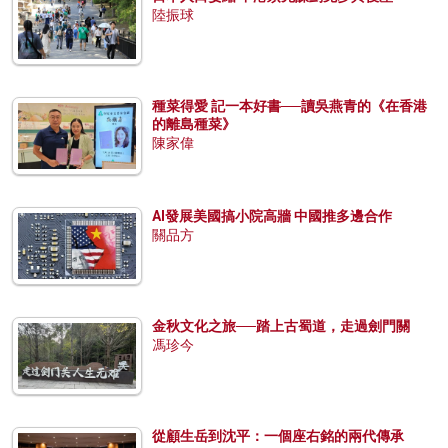
陸振球
種菜得愛 記一本好書──讀吳燕青的《在香港
的離島種菜》
陳家偉
AI發展美國搞小院高牆 中國推多邊合作
關品方
金秋文化之旅──踏上古蜀道，走過劍門關
馮珍今
從顧生岳到沈平：一個座右銘的兩代傳承