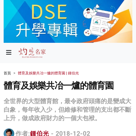
政局
教育
文化
財經
首頁
體育及娛樂共冶一爐的體育園 | 鍾伯光
生活
體育及娛樂共冶一爐的體育園
健康
全世界的大型體育館，最令政府頭痛的是變成大
商業
白象，每年收入少，但維修和管理的支出都不斷
上升，做成政府財力的一個大包袱。
科技
影片
作者:
鍾伯光
- 2018-12-02