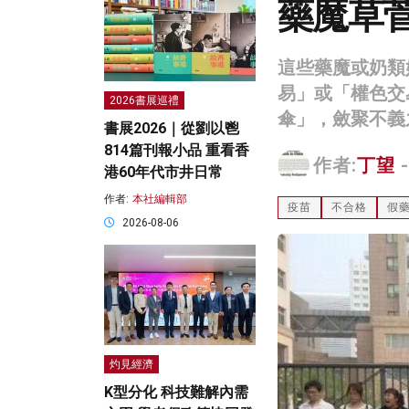
藥魔草菅
這些藥魔或奶類
易」或「權色交
2026書展巡禮
傘」，斂聚不義
書展2026｜從劉以鬯
814篇刊報小品 重看香
作者:
丁望
-
港60年代市井日常
作者:
本社編輯部
疫苗
不合格
假
2026-08-06
灼見經濟
K型分化 科技難解內需