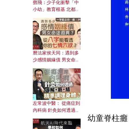
鄧飛：少子化衝擊「中
小幼」教育根基 北都如
何成為解決問題關鍵？
曆法家侯天同：遇到多
少感情姻緣債 男女命途
迥異？ 從八字能看透你
的七情六欲？
左常波中醫： 從痛症到
內科病 針灸如何透過解
幼童脊柱癱
筋結 精準調理身體？