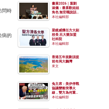
書展2026｜葉劉
淑儀：最喜歡姐姐
訪問時
角色 無官職說話
包袱少
本社編輯部
梁鏡威獲任方大副
染病的
校長 呂大樂加盟
社科院
本社編輯部
香港五年規劃須提
前布局大鵬灣
來文
兔主席：美伊停戰
協議變衝突導火
線，雙方為何重啟
戰爭？伊朗一早洞
本社編輯部
悉特朗普虛張聲
勢？