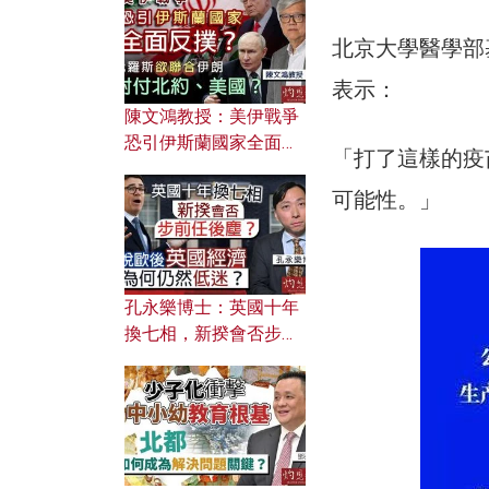
文之美？ 日常寫作如何
應用？
北京大學醫學部
表示：
陳文鴻教授：美伊戰爭
恐引伊斯蘭國家全面反
「打了這樣的疫
撲？ 俄羅斯欲聯合伊朗
對付北約美國？
可能性。」
孔永樂博士：英國十年
換七相，新揆會否步前
任後塵？脫歐後英國經
濟為何仍然低迷？