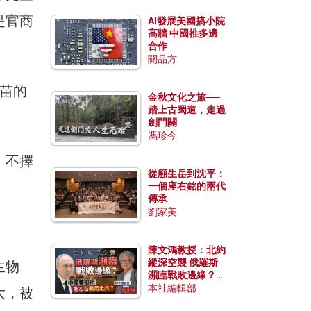
是官商
AI發展美國搞小院
高牆 中國推多邊
合作
關品方
苗的
金秋文化之旅──
踏上古蜀道，走過
劍門關
馮珍今
，不擇
從顧生岳到沈平：
一個座右銘的兩代
傳承
劉家美
陳文鴻教授：北約
縱深空襲 俄羅斯
生物
瀕臨戰敗邊緣？中
國零部件能左右戰
本社編輯部
大，被
局走向？