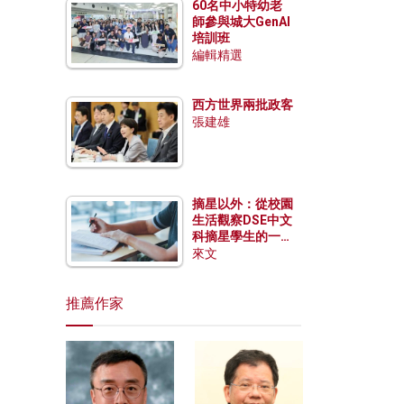
60名中小特幼老
師參與城大GenAI
培訓班
編輯精選
西方世界兩批政客
張建雄
摘星以外：從校園
生活觀察DSE中文
科摘星學生的一點
特質
來文
推薦作家