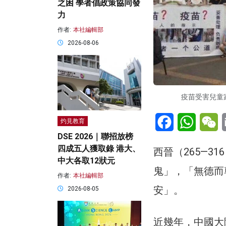
之困 學者倡政策協同發
力
作者:
本社編輯部
2026-08-06
疫苗受害兒童
Facebook
WhatsA
W
灼見教育
DSE 2026｜聯招放榜
四成五人獲取錄 港大、
西晉（265—
中大各取12狀元
鬼」，「無德而
作者:
本社編輯部
安」。
2026-08-05
近幾年，中國大