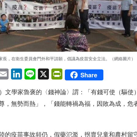
家長，在衛生委員會門外和平請願，倡議為疫苗安全立法。（網絡圖片）
pp
eChat
Email
LinkedIn
Line
X
PrintFriendly
Share
316）文學家魯褒的〈錢神論〉謂：「有錢可使（驅使
尊，無勢而熱」，「錢能轉禍為福，因敗為成，危
陸的疫苗事故頻仍，假藥氾濫，拐賣兒童和農村留