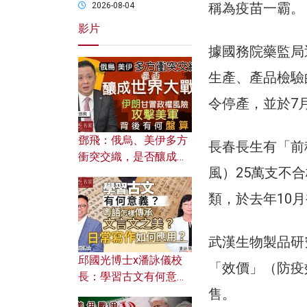
稱為疫苗一霸。
2026-08-04
影片
據國務院藥監局
生產、產品檢驗
令停產，並於7
鄧飛：俄烏、美伊多方
長春長生有「前
衝突交織，是否釀成世
風）25萬支不
界大戰？ 伊朗甘冒政權
風險攻擊美軍，背後有
類，於去年10
何盤算？
武漢生物製品研
邱國光博士x潘詠儀校
「效價」（防疫
長：學習古文有何意
售。
義？ 粵語怎樣傳承文言