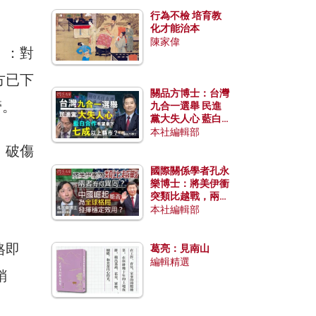
行為不檢 培育教
化才能治本
陳家偉
」：對
方已下
關品方博士：台灣
管。
九合一選舉 民進
黨大失人心 藍白
合作有望拿下七成
本社編輯部
以上縣市？
、破傷
國際關係學者孔永
」
樂博士：將美伊衝
突類比越戰，兩者
有何異同？中國崛
本社編輯部
起能否為全球格局
發揮穩定效用？
格即
葛亮：見南山
編輯精選
銷