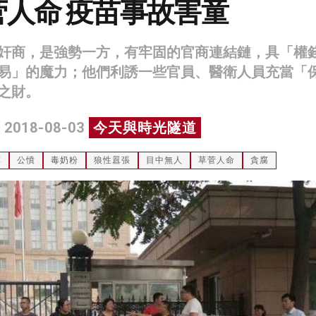
人命 疫苗事故害童
奸商，是強勢一方，有牢固的官商連結鏈，具「權
易」的魔力；他們利誘一些官員、醫衛人員充當「
之財。
 2018-08-03
今天與時光隧道
藥
公憤
毒奶粉
狼性囂張
目中無人
草菅人命
貪腐