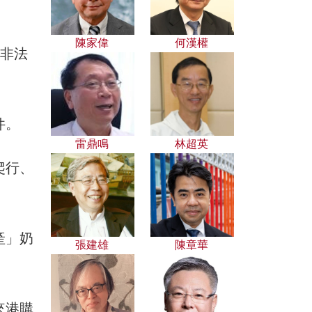
陳家偉
何漢權
東非法
件。
雷鼎鳴
林超英
爬行、
產」奶
張建雄
陳章華
。
來港購