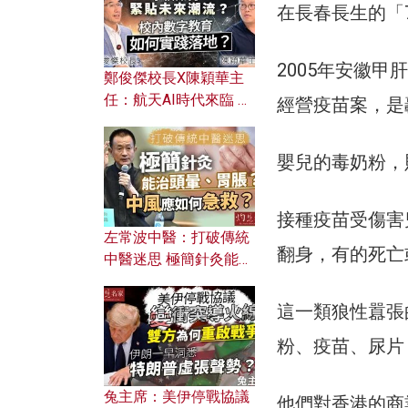
在長春長生的「
2005年安徽甲
鄭俊傑校長X陳穎華主
任：航天AI時代來臨 學
經營疫苗案，是
校如何緊貼未來潮流？
校內數字教育如何實踐
嬰兒的毒奶粉，
落地？
接種疫苗受傷害
左常波中醫：打破傳統
翻身，有的死亡
中醫迷思 極簡針灸能治
頭暈、胃脹？中風應如
何急救？
這一類狼性囂張
粉、疫苗、尿片
兔主席：美伊停戰協議
他們對香港的商