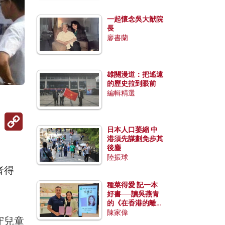
一起懷念吳大猷院
長
廖書蘭
雄關漫道：把遙遠
的歷史拉到眼前
編輯精選
Copy
Link
日本人口萎縮 中
港須先謀劃免步其
後塵
）
陸振球
者得
種菜得愛 記一本
好書──讀吳燕青
的《在香港的離島
種菜》
陳家偉
守兒童