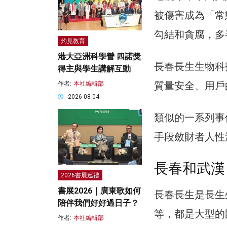
被傷害成為「常
勾結和貪腐，多
灼見教育
港大亞洲科學營 四諾獎
長春長生生物科
得主與學生講解互動
質量安全、用戶
作者:
本社編輯部
2026-08-04
類似的一系列事
手段斂財者人性
長春和武漢
2026書展巡禮
書展2026｜廣東歌如何
長春長生是長生
陪伴我們好好過日子？
等，都是大型的
作者:
本社編輯部