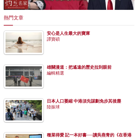
熱門文章
安心是人生最大的寶庫
譚寶碩
雄關漫道：把遙遠的歷史拉到眼前
編輯精選
日本人口萎縮 中港須先謀劃免步其後塵
陸振球
種菜得愛 記一本好書──讀吳燕青的《在香港