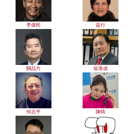
李偉民
益行
關品方
翁港成
何志平
陳晴