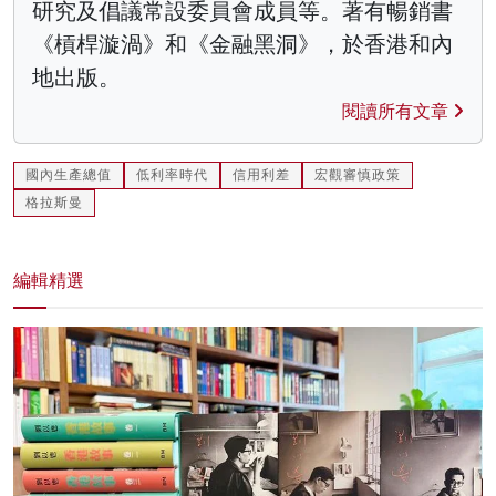
研究及倡議常設委員會成員等。著有暢銷書
《槓桿漩渦》和《金融黑洞》，於香港和內
地出版。
閱讀所有文章
國內生產總值
低利率時代
信用利差
宏觀審慎政策
格拉斯曼
編輯精選