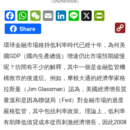
（Shutterstock）
Facebook
WhatsApp
WeChat
Email
LinkedIn
Line
X
PrintFriendl
C
Share
Li
環球金融市場維持低利率時代已經十年，為何美
國GDP（國內生產總值）增速仍比市場預期緩慢
呢？坊間有不少的解釋，其中一個是金融監管機
構救市的後遺症。例如，摩根大通的經濟學家格
拉斯曼（Jim Glassman）認為，美國經濟增長質
量溫和是因為聯儲局（Fed）對金融市場的過度
嚴格監管，其中包括利率政策。理論上，低利率
有助降低借貸成本從而刺激經濟增長，因此2008