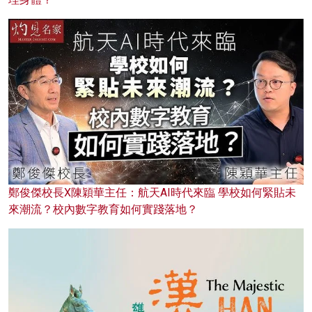
鄭俊傑校長X陳穎華主任：航天AI時代來臨 學校如何緊貼未
來潮流？校內數字教育如何實踐落地？