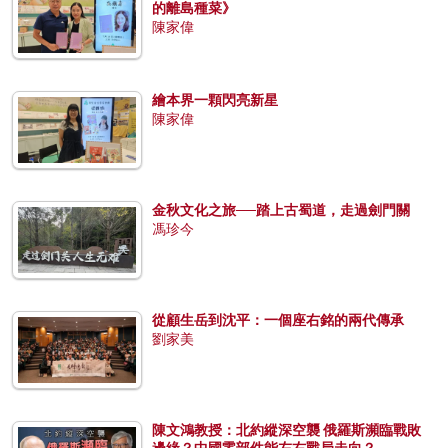
的離島種菜》
陳家偉
繪本界一顆閃亮新星
陳家偉
金秋文化之旅──踏上古蜀道，走過劍門關
馮珍今
從顧生岳到沈平：一個座右銘的兩代傳承
劉家美
陳文鴻教授：北約縱深空襲 俄羅斯瀕臨戰敗
邊緣？中國零部件能左右戰局走向？