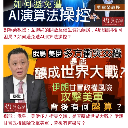
劉寧榮教授：互聯網的開放反催生資訊繭房，AI能避開相同
困局？如何避免遭AI演算法操控？
鄧飛：俄烏、美伊多方衝突交織，是否釀成世界大戰？ 伊朗
甘冒政權風險攻擊美軍，背後有何盤算？