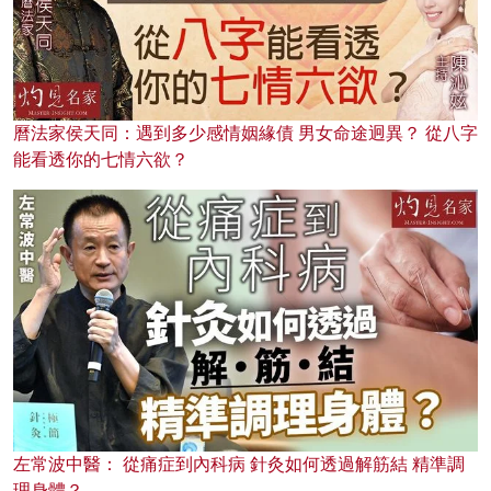
曆法家侯天同：遇到多少感情姻緣債 男女命途迥異？ 從八字
能看透你的七情六欲？
左常波中醫： 從痛症到內科病 針灸如何透過解筋結 精準調
理身體？