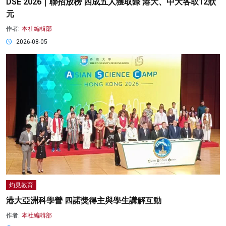
DSE 2026｜聯招放榜 四成五人獲取錄 港大、中大各取12狀
元
作者:
本社編輯部
2026-08-05
灼見教育
港大亞洲科學營 四諾獎得主與學生講解互動
作者:
本社編輯部