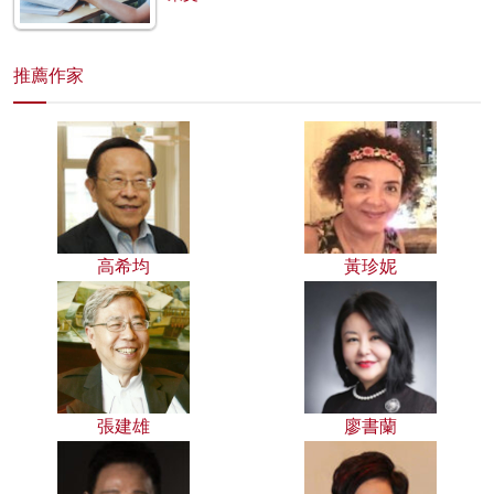
推薦作家
高希均
黃珍妮
張建雄
廖書蘭