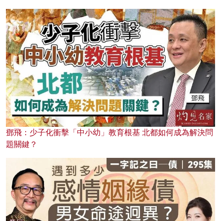
鄧飛：少子化衝擊「中小幼」教育根基 北都如何成為解決問
題關鍵？