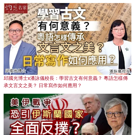
邱國光博士x潘詠儀校長：學習古文有何意義？ 粵語怎樣傳
承文言文之美？ 日常寫作如何應用？