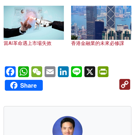
當AI革命遇上市場失效
香港金融業的未來必修課
Facebook
WhatsApp
WeChat
Email
LinkedIn
Line
X
PrintFriendl
C
Share
Li