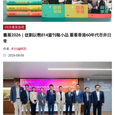
2026書展巡禮
書展2026｜從劉以鬯814篇刊報小品 重看香港60年代市井日
常
作者:
本社編輯部
2026-08-06