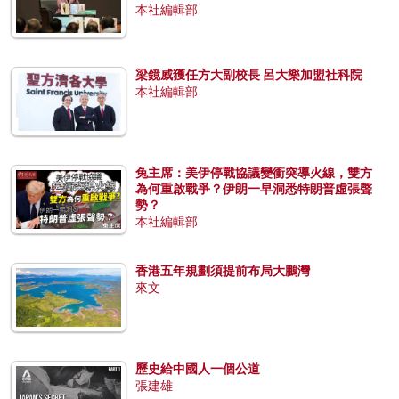
本社編輯部
梁鏡威獲任方大副校長 呂大樂加盟社科院
本社編輯部
兔主席：美伊停戰協議變衝突導火線，雙方
為何重啟戰爭？伊朗一早洞悉特朗普虛張聲
勢？
本社編輯部
香港五年規劃須提前布局大鵬灣
來文
歷史給中國人一個公道
張建雄