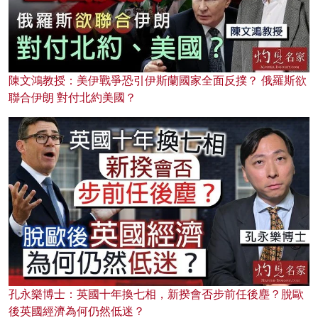
陳文鴻教授：美伊戰爭恐引伊斯蘭國家全面反撲？ 俄羅斯欲
聯合伊朗 對付北約美國？
孔永樂博士：英國十年換七相，新揆會否步前任後塵？脫歐
後英國經濟為何仍然低迷？