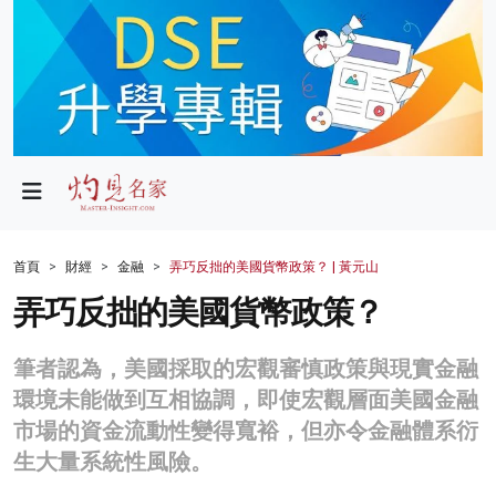
政局
教育
文化
財經
首頁
財經
金融
弄巧反拙的美國貨幣政策？ | 黃元山
生活
弄巧反拙的美國貨幣政策？
健康
筆者認為，美國採取的宏觀審慎政策與現實金融
商業
環境未能做到互相協調，即使宏觀層面美國金融
市場的資金流動性變得寬裕，但亦令金融體系衍
科技
生大量系統性風險。
影片