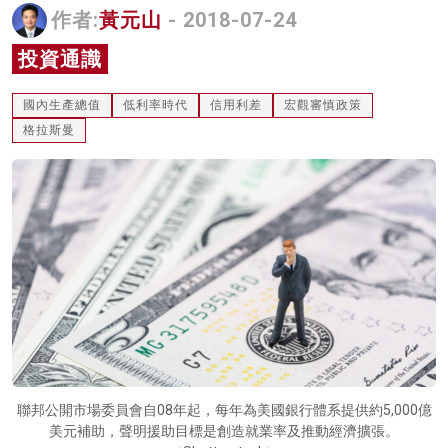
作者:
黃元山
- 2018-07-24
名家榜
投資通識
灼見活動
國內生產總值
低利率時代
信用利差
宏觀審慎政策
關於我們
格拉斯曼
聯邦公開市場委員會自08年起，每年為美國銀行體系提供約5,000億
美元補助，聲明援助目標是創造就業率及推動經濟擴張。