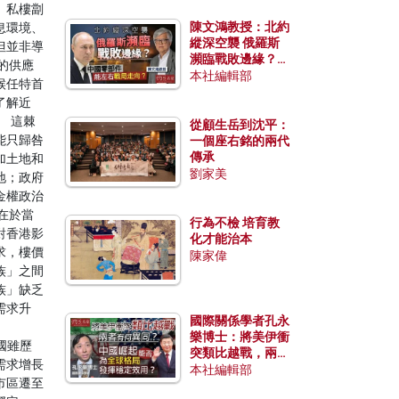
、私樓劏
陳文鴻教授：北約
息環境、
縱深空襲 俄羅斯
但並非導
瀕臨戰敗邊緣？中
的供應
國零部件能左右戰
本社編輯部
候任特首
局走向？
了解近
。 這棘
從顧生岳到沈平：
能只歸咎
一個座右銘的兩代
傳承
加土地和
劉家美
地；政府
金權政治
在於當
行為不檢 培育教
對香港影
化才能治本
求，樓價
陳家偉
族」之間
族」缺乏
需求升
國際關係學者孔永
。
樂博士：將美伊衝
美國雖歷
突類比越戰，兩者
需求增長
有何異同？中國崛
本社編輯部
市區遷至
起能否為全球格局