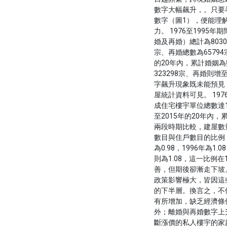
數字大幅飆升，。只要
數字（圖1），便能理
力。 1976至1995
婚及再婚）總計為8030
宗、再婚總數為65794
的20年內，累計婚姻為數
323298宗、再婚則增
字飆升現象既未能預見
屋統計資料可見。 197
成住宅樓宇單位總數達12
至2015年的20年內，
兩段時期比較，建屋數
數目與住戶數目的比例，1
為0.98，1996年為1.0
則為1.08，這一比例在
善，但期後卻漸走下坡
政策影響極大，皆因這
的下半層。換言之，不
有所增加，缺乏經濟條
外；離婚與再婚數字上
斷漲價的私人樓宇的家