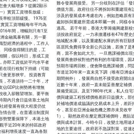
難令發展商接受。 另一分歧則在評估「發
怎會大幅增多？從圖2顯示
價值方面。政府往往不將拆卸和重建現有
一）實質工資增長放緩；
涉及的發展成本考慮在內，例如忽略原有
率較頂部緩慢。 1976至
處卸拆與重建所需成本即屬一例，同樣令
男性實質工資增幅每年平均為
過高。 若干年前，香港大學籌備興建新校
6至2016年間，增幅則只有1至
須按政府規定，一力承擔遷移有47年歷史
亞洲金融風暴有關，另一要
地城配水庫，以及重建配水庫的所有巨額
識型經濟的過程中，工作人
區居民免費得享全新公共設施，若換了是
。 同樣值得關注的是，工
商，當不會如此大方。 一旦應課補價出現
相關，假以時日，形成工資
發展商會靜候對他們有利的市場環境，因
，亦即工資低於平均水平者
預期市場將回軟，便會降低應課補價，問
若在現行稅制下持續（可能
市道近30年來一直未見下調（唯有亞洲金
只會更形狹窄。 投資教育
期間例外），發展商自然不接受政府開出
長，不過須待一二十年，才
近數十年來，政府一直未能妥善釐定補價
支佔GDP比例勢將有增無
展備受延誤。及至1980年代末，私人住宅
稅收入卻難望增加。要平衡
價與建築工程投標價格差距日益擴大，部
時期內只會日益依靠土地與
於補地價達成協議的交易成本上升，差距
的社經發展有很大程度仍仗
今，甚至在亞洲金融危機之際亦未見收窄
合情合理，在普通法制度與
1）。 顯然政府在釐定應課補價時，應貼
形勢雙重保障下，本港土地
價與成本計算。今時今日，改變土地用途
觀乎近20年來的特區政府
地的主要途徑，政府若不急謀對策，從速
會福利增長速度一直為各類