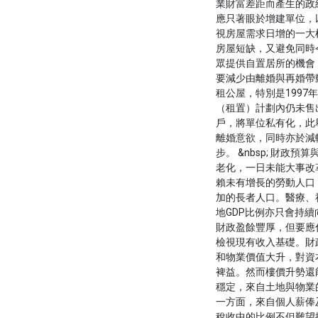
業財富差距而產生的政
應只著眼於增建單位，
視房屋需求日增的一大
房屋短缺，又避免同時
眾提供自置居所的機會
要減少由離婚與再婚帶
租公屋，特別是1997
（租置）計劃內仍未售
戶，將單位私有化，此
離婚意欲，同時亦於減
步。 &nbsp; 財政
老化，一日未能大事改
賴未有增長的勞動人口
加的長者人口。醫療、
地GDP比例亦只會持續
財政盈餘豐厚，但要應
檢視現有收入基礎。財
和物業價值大升，對資
裨益。然而樓價升勢還
穩定，來自土地與物業
一方面，來自個人薪俸
稅收中的比例不但難望