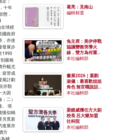
發揮穩定效用？
穩定；
葛亮：見南山
，十年
編輯精選
狀態，
d
的全球經
美國政府
時，亦使
兔主席：美伊停戰
慢發展步
協議變衝突導火
線，雙方為何重啟
990
戰爭？伊朗一早洞
本社編輯部
特別嚴格
悉特朗普虛張聲
價升幅尤
勢？
；規管成
書展2026｜葉劉
發展計劃
淑儀：最喜歡姐姐
況亦類
角色 無官職說話
包袱少
一大因
本社編輯部
海；二）
。 填
梁鏡威獲任方大副
伐慢似蝸
校長 呂大樂加盟
要另覓新
社科院
的進展亦
本社編輯部
價方
作為補