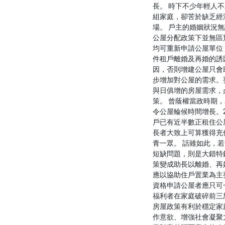
長。 時下不少年輕人
組家庭，卻苦於缺乏經
場。 戶主的婚姻狀況
公屋分配政策下並無區
均可重新申請公屋單位
件租戶離婚及再婚的誘
因，否則增建公屋只會
步增加對公屋的需求。
與日俱增的房屋需求，
策。 曾蔭權當政時期
令公屋輪候時間增長。2
戶已有近半數正租住公
長者大致上可算獲得充
青一眾。 話雖如此，
短缺問題，則是大錯特
策變成助長以離婚、再
應以協助住戶置業為主
資格申請公屋者應只可
福利者在家庭破碎前三
房屋政策有利於穩定家
作意欲、增強社會凝聚