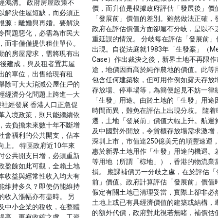
經鴻溝。 政府房屋政策不
價，而升值是根據政府評估「發展後」價
以解決住屋短缺，而必須正
「發展前」價值的差別。雖然做法正確，
根源：離婚與再婚。要解決
政府在評估價值方面卻屢有分岐，是以不
令問題惡化，必需為市民大
重延誤的情況。 分歧每在評估「發展前」
，而非僅僅提供租住單位。
出現。自從法庭就1983年「生發案」（Mel
動的房屋需求，需將現有出
Case）作出裁決之後，新界土地不再限作
年後建成，與及租者置其屋
途，地價因而高於純作農地的價值。此等
出的單位，出售給現有租
包含任何建築物，但可用作例如露天存放
舉除可大大消減公屋住戶的
存放場、停車場等，為簡便起見不妨一律
輕經濟分化問題上跨進一大
「生發」用途。由於土地的「生發」用途
預算與社經發展 香港人口正急促
時間而異，難免在評估上出現分歧。 隨着
革入境政策，則只能繼續依
遷，土地「發展前」價值大幅上升。航運
，去負擔未來數十年不斷增
及中國對外開放，令貨櫃存放場需求激增
社會福利的公共開支，佔本
深圳上市，市值達250億美元的順豐速運
向上。 特區政府近10年來
惠於新界土地用作「生發」用途的機遇。
付公共開支日增，必須重新
等用地（所謂「棕地」），香港的物流業
政盈餘如此可觀，全賴土地
損。 應課補價另一分歧之處，在於評估「
本收益與經常性收入均大有
前」價值。政府計算評估「發展前」價值
能維持多久？即使仍能維持
假定有關土地已清理妥當，實際上卻非必
的收入漲幅亦有盡時。 另
土地上或已有具經濟價值的建築或結構，
及中小企業的稅收，在整體
的額外代價，政府對此視若無睹，補價估
提高，更有收縮之虞。工資