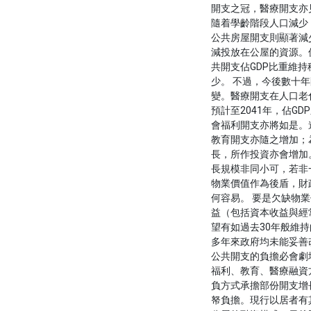
開支之冠，醫療開支亦
隨着學齡階段人口減少
公共房屋開支則顯著減
減投放在公屋的資源。
共開支佔GDP比重維
少。 不過，今後數十
變。醫療開支在人口老
預計至2041年，佔G
會福利開支亦將如是。
教育開支亦隨之增加；
長，所作投資亦會增加
長規模非同小可，若非
物業價值作為後盾，財
何容易。 要是欠缺物
益（包括資本收益與經
望有如過去30年般維
多年來政府均未能妥善
公共開支的負擔必會劇
福利、教育、醫療融資
負方式承擔部份開支增
帑負擔。現行以居者有