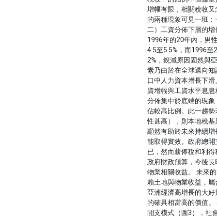
增幅有限，相關稅收又
的兩種現象可見一班：
二）工資分佈下層的增長
1996年的20年內，
4.5至5.5%，而199
2%，銳減原因固然與
素乃由於在全球邁向知
口中人力資本增長下滑
資增幅與工資水平息息
分佈集中於底端的現象
佔較高比例。此一趨勢
性甚高），則本地稅基
顯然有助於未來持續增
能取得實效。政府總開
已，然而薪俸稅和利得
政府財政預算，今後長
物業相關收益。 未來
賴土地與物業收益，屬
亞洲經濟高增長的大好
的確具相當高的價值。 
開支模式（圖3），社