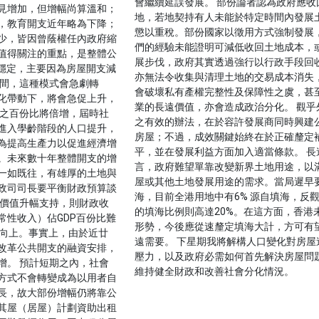
會繼續延誤發展。 部份論者認為政府應收
見增加，但增幅尚算溫和；
地，若地契持有人未能於特定時間內發展
，教育開支近年略為下降；
懲以重稅。部份國家以徵用方式強制發展
少，皆因曾蔭權任內政府縮
們的經驗未能證明可減低收回土地成本，
值得關注的重點，是整體公
展步伐，政府其實透過強行以行政手段回
持穩定，主要因為房屋開支減
亦無法令收集與清理土地的交易成本消失
年間，這種模式會急劇轉
會破壞私有產權完整性及保障性之虞，甚
化帶動下，將會急促上升，
業的長遠價值，亦會造成政治分化。 觀乎
DP之百份比將倍增，屆時社
之有效的辦法，在於容許發展商同時興建
進入學齡階段的人口提升，
房屋；不過，成效關鍵始終在於正確釐定
為提高生產力以促進經濟增
平，並在發展利益方面加入適當條款。 長
。未來數十年整體開支的增
言，政府難望單靠改變新界土地用途，以
一如既往，有雄厚的土地與
屋或其他土地發展用途的需求。當局遲早
政司司長要平衡財政預算談
海，目前全港用地中有6% 源自填海，反
業價值升幅支持，則財政收
的填海比例則高達20%。在這方面，香港
常性收入）佔GDP百份比難
形勢，今後應從速釐定填海大計，方可有
持向上。事實上，由於近廿
遠需要。 下星期我將解構人口變化對房屋
改革公共開支的融資安排，
壓力，以及政府必需如何首先解決房屋問
增。 預計短期之內，社會
維持健全財政和改善社會分化情況。
方式不會轉變成為以用者自
長，故大部份增幅仍將靠公
其屋（居屋）計劃資助出租