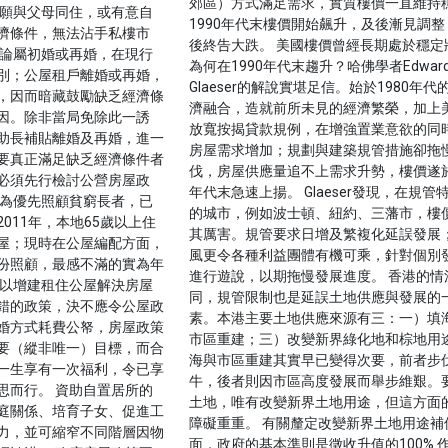
郊區）方式滿足需求，實質樓價一直維持
不願與父母同住，或有意自
1990年代末樓價開始飆升，及後漸見調整
濟條件，無法沾手私樓市
後終告大跌。 美國樓價曾經長期處於穩定
無論屬初婚或再婚，在現行
為何在1990年代末趨升？哈佛學者Edwar
別；公屋租戶離婚或再婚，
Glaeser的解說實堪足信。始於1980年代
，因而暗藏鼓勵缺乏經濟條
濟融合，造就前所未見的經濟繁榮，加上
因。除非當局免除此一誘
放寬按揭貸款規例，在增強置業意欲的同
助長補貼離婚及再婚，進一
房屋需求增加；規劃與建築規管措施卻拖
要真正滿足缺乏經濟條件者
伐，房屋供應量追不上需求升勢，樓價遂於1
必須先行檢討公營房屋政
年代末急速上揚。 Glaeser發現，在規管
，為優先照顧貧窮長者，已
的城市，例如波士頓、紐約、三藩市，樓
011年，本地65歲以上住
其厲害。規管要求日增及繁複化延誤發展
屋；現時在公屋編配方面，
風更令各種利益團體有機可乘，針對個別
份照顧，最感不滿的實為年
進行遊說，以期拖慢發展進度。 香港的情
若以增建租住公屋解決房屋
同，規管限制也是延誤土地供應與發展的
錯的政策，決不應令公屋政
素。本港主要土地供應來源有三：一）填
婚方式耗費公帑，房屋政策
市區重建；三）改變新界綠化地和棕地用途
要（縱非唯一）目標，而合
海與市區重建其實早已變得次要，前者步
一生享有一次福利，令已享
牛，後者則因市區高度發展而舉步維艱。
思而行。 資助自置居所的
土地，唯有改變新界土地用途，但這方面
庭關係、培育子女、促進工
障礙重重。 有關釐定改變新界土地用途補
力，並可縮窄不同階層因物
面，政府的基本準則是徵收升值的100% 