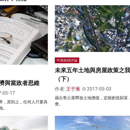
中港政經評論
未來五年土地與房屋政策之
（下）
濟與當政者思維
作者:
王于漸
2017-05-03
7-05-17
藉出售公屋釋放土地價值，定能創造財富
界，原則上，任何人只要具
會。
地。