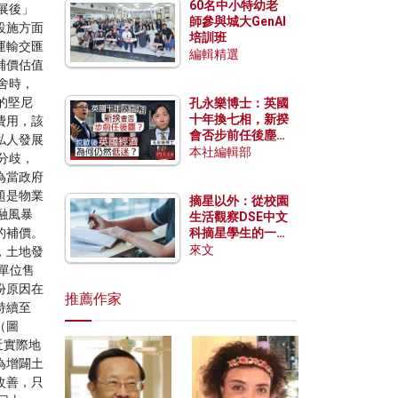
60名中小特幼老
展後」
師參與城大GenAI
設施方面
培訓班
運輸交匯
編輯精選
補價估值
舍時，
的堅尼
孔永樂博士：英國
十年換七相，新揆
費用，該
會否步前任後塵？
私人發展
脫歐後英國經濟為
本社編輯部
分歧，
何仍然低迷？
為當政府
題是物業
摘星以外：從校園
融風暴
生活觀察DSE中文
的補價。
科摘星學生的一點
特質
來文
，土地發
單位售
份原因在
推薦作家
持續至
（圖
近實際地
為增闢土
改善，只