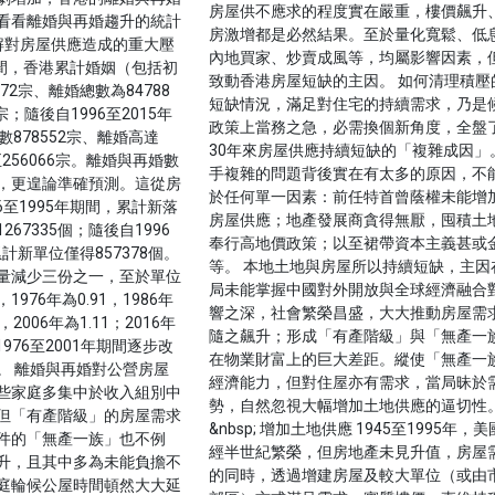
房屋供不應求的程度實在嚴重，樓價飆升
看看離婚與再婚趨升的統計
房激增都是必然結果。至於量化寬鬆、低
解對房屋供應造成的重大壓
內地買家、炒賣成風等，均屬影響因素，
年期間，香港累計婚姻（包括初
致動香港房屋短缺的主因。 如何清理積壓
72宗、離婚總數為84788
短缺情況，滿足對住宅的持續需求，乃是
宗；隨後自1996至2015年
政策上當務之急，必需換個新角度，全盤
878552宗、離婚高達
30年來房屋供應持續短缺的「複雜成因」
至256066宗。離婚與再婚數
手複雜的問題背後實在有太多的原因，不
，更遑論準確預測。這從房
於任何單一因素：前任特首曾蔭權未能增
6至1995年期間，累計新落
房屋供應；地產發展商貪得無厭，囤積土
67335個；隨後自1996
奉行高地價政策；以至裙帶資本主義甚或
累計新單位僅得857378個。
等。 本地土地與房屋所以持續短缺，主因
量減少三份之一，至於單位
局未能掌握中國對外開放與全球經濟融合
976年為0.91，1986年
響之深，社會繁榮昌盛，大大推動房屋需
8，2006年為1.11；2016年
隨之飆升；形成「有產階級」與「無產一
1976至2001年期間逐步改
在物業財富上的巨大差距。縱使「無產一
。 離婚與再婚對公營房屋
經濟能力，但對住屋亦有需求，當局昧於
些家庭多集中於收入組別中
勢，自然忽視大幅增加土地供應的逼切性
但「有產階級」的房屋需求
&nbsp; 增加土地供應 1945至1995年，
件的「無產一族」也不例
經半世紀繁榮，但房地產未見升值，房屋
升，且其中多為未能負擔不
的同時，透過增建房屋及較大單位（或由
庭輪候公屋時間頓然大大延