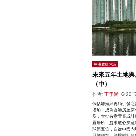
中港政經評論
未來五年土地與
（中）
作者:
王于漸
201
低估離婚與再婚引發之
增加，成為香港房屋需
及；大批有意置業或計
置居所，愈來愈心灰意
球第五位，自從中國內
日趨頻繁，跨境婚姻急