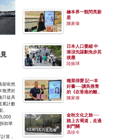
繪本界一顆閃亮新
星
陳家偉
日本人口萎縮 中
港須先謀劃免步其
我見
後塵
陸振球
種菜得愛 記一本
格卻依然
好書──讀吳燕青
本無濟於
的《在香港的離島
施只徒具
種菜》
陳家偉
庭累計數
斷。
金秋文化之旅──
,000
踏上古蜀道，走過
設拆卸單
劍門關
馮珍今
數字計算，