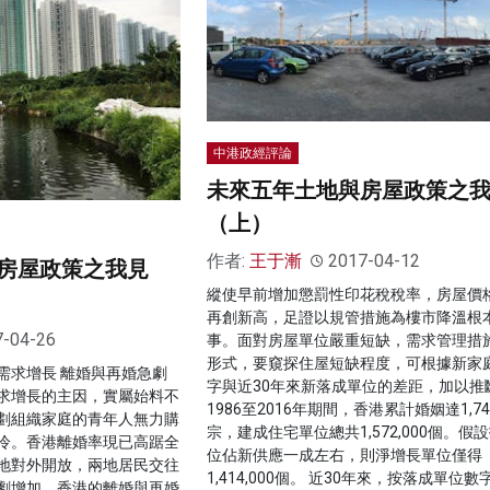
中港政經評論
未來五年土地與房屋政策之
（上）
作者:
王于漸
2017-04-12
房屋政策之我見
縱使早前增加懲罰性印花稅稅率，房屋價
再創新高，足證以規管措施為樓市降溫根
7-04-26
事。面對房屋單位嚴重短缺，需求管理措
形式，要窺探住屋短缺程度，可根據新家
需求增長 離婚與再婚急劇
字與近30年來新落成單位的差距，加以推
求增長的主因，實屬始料不
1986至2016年期間，香港累計婚姻達1,745
劃組織家庭的青年人無力購
宗，建成住宅單位總共1,572,000個。假
冷。香港離婚率現已高踞全
位佔新供應一成左右，則淨增長單位僅得
地對外開放，兩地居民交往
1,414,000個。 近30年來，按落成單位
劇增加，香港的離婚與再婚