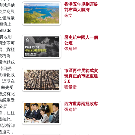
香港五年規劃須提
值與評估
前布局大鵬灣
發展商與
來文
乏發展嚴
價值上
hado
農地用
歷史給中國人一個
公道
用途不可
張建雄
場、貨櫃
統稱為
因地點或
時日變
市區再生局範式實
貨櫃化以
現真正的市區重建
，近期在
3.0
張量童
，率先受
若沒有此
當嚴重受
西方世界兩批政客
發展
張建雄
時，往往
然如此。
牽涉拆卸
值過高，