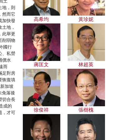
回土
土地，則
，然而它
高希均
黃珍妮
或加快發
收土地，
，此舉更
至削弱物
外國行
公、私營
補價水
蔣匡文
林超英
遠而
滿足對房
要恢復填
觀新加坡
未免落後
望切合長
造成的
徐俊祥
張樹槐
題，才可