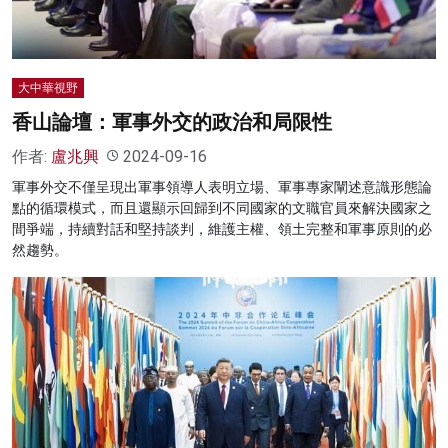
大中華視野
香山論壇：軍事外交的政治和局限性
作者:
盧兆興
2024-09-16
軍事外交不僅呈現出軍事領導人表明立場、軍事專家闡述意識形態論
點的循環模式，而且還顯示回歸到不同國家的文職官員來解決國家之
間爭端，持續對話和堅持談判，維護主權、領土完整和軍事原則的必
然趨勢。