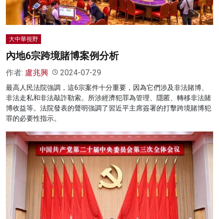
大中華視野
內地6宗跨境賭博案例分析
作者:
盧兆興
2024-07-29
最高人民法院強調，這6宗案件十分重要，因為它們涉及非法賭博、
非法走私和非法敲詐勒索。所涉經濟犯罪為管理、隱匿、轉移非法賭
博收益等。法院發表的聲明強調了習近平主席簽署的打擊跨境賭博犯
罪的必要性指示。