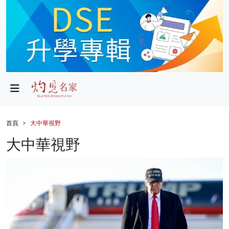
政局
教育
文化
財經
首頁
大中華視野
生活
大中華視野
健康
商業
科技
影片