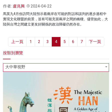
作者:
盧兆興
2024-04-22
馬英九4月份訪問大陸預示着兩岸在可能的對話和談判的逐步過程中
實現文化聯盟的前景，並有可能充當兩岸之間的橋樑。儘管如此，大
陸與台灣之間建立更友好關係的政治障礙仍然存在。
上一頁
1
2
3
4
5
6
7
下一頁
按類別瀏覽
大中華視野