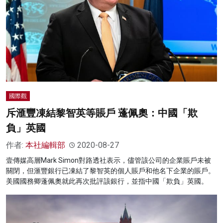
國際觀
斥滙豐凍結黎智英等賬戶 蓬佩奧：中國「欺
負」英國
作者:
本社編輯部
2020-08-27
壹傳媒高層Mark Simon對路透社表示，儘管該公司的企業賬戶未被
關閉，但滙豐銀行已凍結了黎智英的個人賬戶和他名下企業的賬戶。
美國國務卿蓬佩奧就此再次批評該銀行，並指中國「欺負」英國。