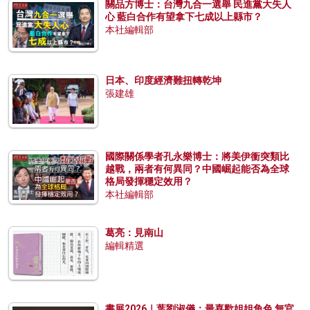
關品方博士：台灣九合一選舉 民進黨大失人
心 藍白合作有望拿下七成以上縣市？
本社編輯部
日本、印度經濟難扭轉乾坤
張建雄
國際關係學者孔永樂博士：將美伊衝突類比
越戰，兩者有何異同？中國崛起能否為全球
格局發揮穩定效用？
本社編輯部
葛亮：見南山
編輯精選
書展2026｜葉劉淑儀：最喜歡姐姐角色 無官