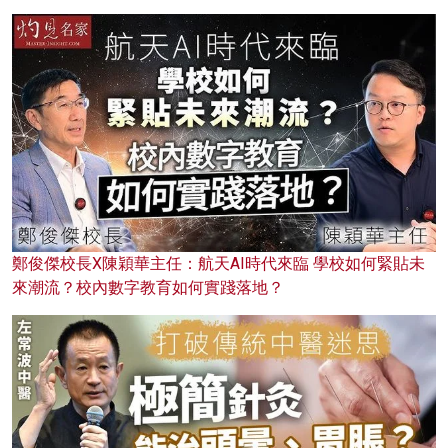
鄭俊傑校長X陳穎華主任：航天AI時代來臨 學校如何緊貼未
來潮流？校內數字教育如何實踐落地？