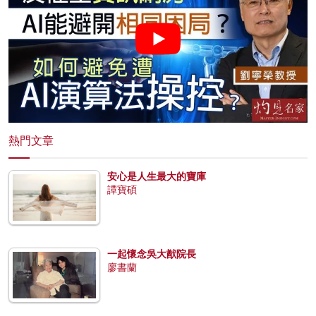
熱門文章
安心是人生最大的寶庫
譚寶碩
一起懷念吳大猷院長
廖書蘭