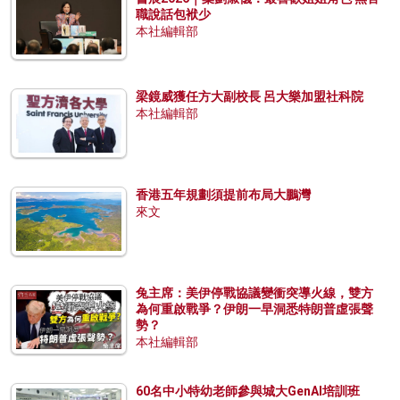
職說話包袱少
本社編輯部
梁鏡威獲任方大副校長 呂大樂加盟社科院
本社編輯部
香港五年規劃須提前布局大鵬灣
來文
兔主席：美伊停戰協議變衝突導火線，雙方
為何重啟戰爭？伊朗一早洞悉特朗普虛張聲
勢？
本社編輯部
60名中小特幼老師參與城大GenAI培訓班