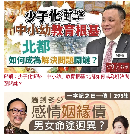
鄧飛：少子化衝擊「中小幼」教育根基 北都如何成為解決問
題關鍵？