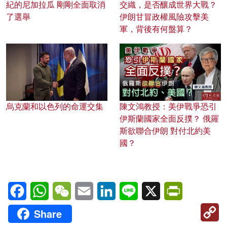
紀的尼加拉瓜 剛剛全面取消
交織，是否釀成世界大戰？
了選舉
伊朗甘冒政權風險攻擊美
軍，背後有何盤算？
烏克蘭和以色列的命運交集
陳文鴻教授：美伊戰爭恐引
伊斯蘭國家全面反撲？ 俄羅
斯欲聯合伊朗 對付北約美
國？
Facebook
WhatsApp
WeChat
Email
LinkedIn
Line
X
PrintFriendl
C
Share
Li