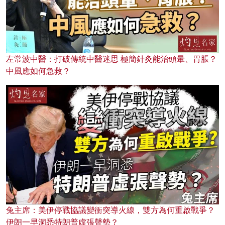
左常波中醫：打破傳統中醫迷思 極簡針灸能治頭暈、胃脹？
中風應如何急救？
兔主席：美伊停戰協議變衝突導火線，雙方為何重啟戰爭？
伊朗一早洞悉特朗普虛張聲勢？