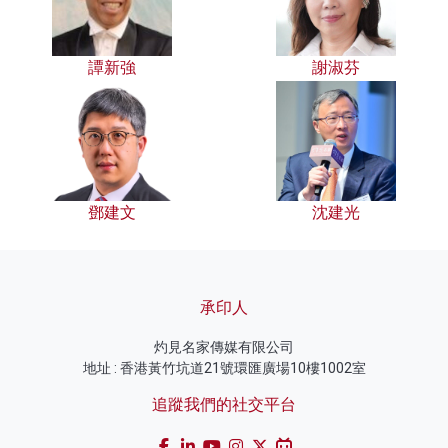
譚新強
謝淑芬
鄧建文
沈建光
承印人
灼見名家傳媒有限公司
地址 : 香港黃竹坑道21號環匯廣場10樓1002室
追蹤我們的社交平台