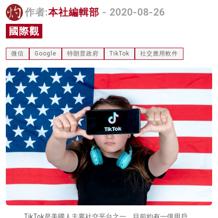
作者:
本社編輯部
- 2020-08-26
名家榜
國際觀
灼見活動
關於我們
微信
Google
特朗普政府
TikTok
社交應用軟件
TikTok是美國人主要社交平台之一，目前約有一億用戶。