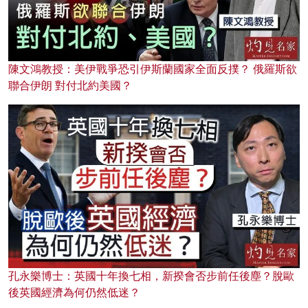
陳文鴻教授：美伊戰爭恐引伊斯蘭國家全面反撲？ 俄羅斯欲
聯合伊朗 對付北約美國？
孔永樂博士：英國十年換七相，新揆會否步前任後塵？脫歐
後英國經濟為何仍然低迷？