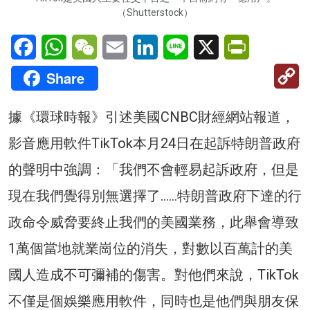
（Shutterstock）
Facebook
WhatsApp
WeChat
Email
LinkedIn
Line
X
PrintFriendl
C
Share
Li
據《環球時報》引述美國CNBC財經網站報道，
影音應用軟件TikTok本月24日在起訴特朗普政府
的聲明中強調：「我們不會輕易起訴政府，但是
現在我們覺得別無選擇了……特朗普政府下達的行
政命令威脅要終止我們的美國業務，此舉會導致
1萬個當地就業崗位的消失，對數以百萬計的美
國人造成不可彌補的傷害。對他們來說，TikTok
不僅是個娛樂應用軟件，同時也是他們與朋友保