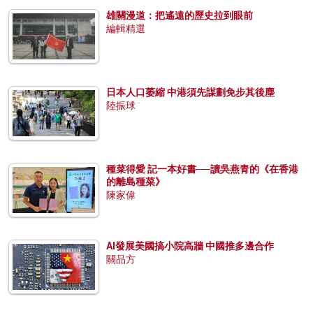
雄關漫道：把遙遠的歷史拉到眼前
編輯精選
日本人口萎縮 中港須先謀劃免步其後塵
陸振球
種菜得愛 記一本好書──讀吳燕青的《在香港
的離島種菜》
陳家偉
AI發展美國搞小院高牆 中國推多邊合作
關品方