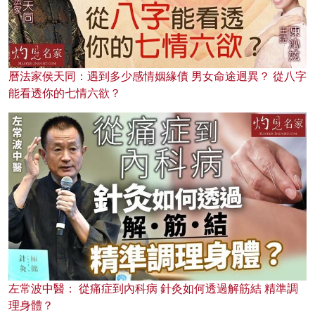
曆法家侯天同：遇到多少感情姻緣債 男女命途迥異？ 從八字
能看透你的七情六欲？
左常波中醫： 從痛症到內科病 針灸如何透過解筋結 精準調
理身體？