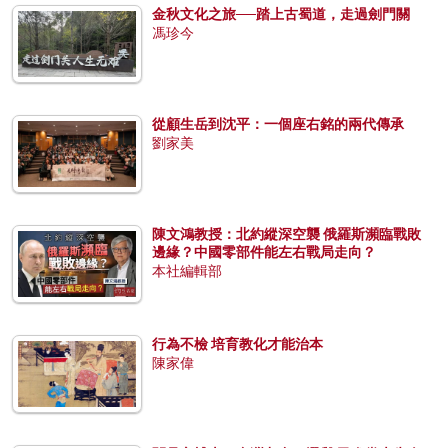
金秋文化之旅──踏上古蜀道，走過劍門關
馮珍今
從顧生岳到沈平：一個座右銘的兩代傳承
劉家美
陳文鴻教授：北約縱深空襲 俄羅斯瀕臨戰敗
邊緣？中國零部件能左右戰局走向？
本社編輯部
行為不檢 培育教化才能治本
陳家偉