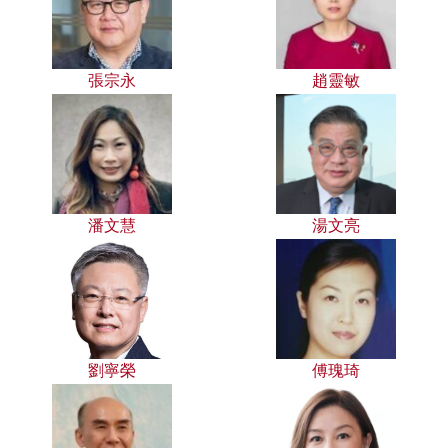
張宗永
趙靈敏
潘文慧
湯文亮
劉寧榮
傅瑰琦