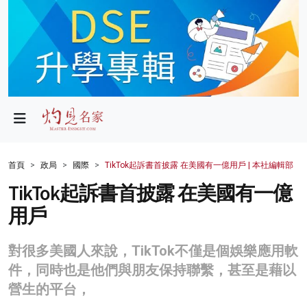
政局
教育
文化
財經
首頁
政局
國際
TikTok起訴書首披露 在美國有一億用戶 | 本社編輯部
生活
TikTok起訴書首披露 在美國有一億
用戶
健康
商業
對很多美國人來說，TikTok不僅是個娛樂應用軟
件，同時也是他們與朋友保持聯繫，甚至是藉以
科技
營生的平台，
影片