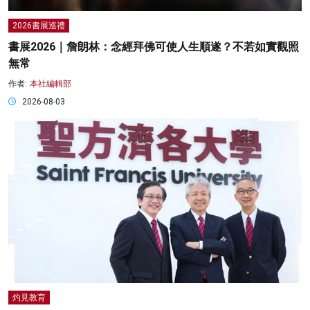
2026書展巡禮
書展2026｜詹朗林：念經拜佛可使人生順遂？不若如實觀照
無常
作者:
本社編輯部
2026-08-03
灼見教育