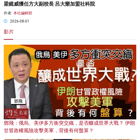
梁鏡威獲任方大副校長 呂大樂加盟社科院
作者:
本社編輯部
2026-08-01
影片
鄧飛：俄烏、美伊多方衝突交織，是否釀成世界大戰？ 伊朗
甘冒政權風險攻擊美軍，背後有何盤算？