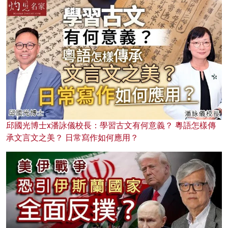
邱國光博士x潘詠儀校長：學習古文有何意義？ 粵語怎樣傳
承文言文之美？ 日常寫作如何應用？