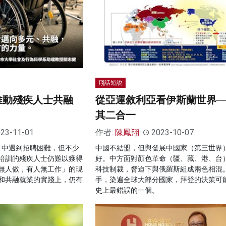
翔話短說
：推動殘疾人士共融
從亞運敘利亞看伊斯蘭世界─
其二合一
23-11-01
作者:
陳鳳翔
2023-10-07
月中遇到招聘困難，但不少
中國不結盟，但與發展中國家（第三世界
培訓的殘疾人士仍難以獲得
好。中方面對顏色革命（疆、藏、港、台
無人做，有人無工作」的現
科技制裁，脅迫下與俄羅斯組成兩色相混
和共融就業的實踐上，仍有
手，染遍全球大部分國家，拜登的決策可
史上最錯誤的一個。