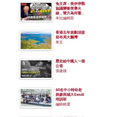
兔主席：美伊停戰
協議變衝突導火
線，雙方為何重啟
戰爭？伊朗一早洞
本社編輯部
悉特朗普虛張聲
勢？
香港五年規劃須提
前布局大鵬灣
來文
歷史給中國人一個
公道
張建雄
60名中小特幼老
師參與城大GenAI
培訓班
編輯精選