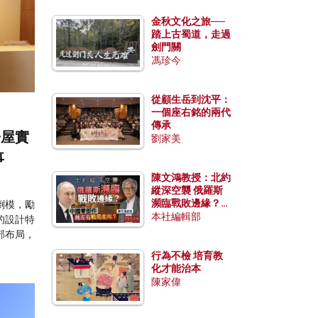
金秋文化之旅──
踏上古蜀道，走過
劍門關
馮珍今
從顧生岳到沈平：
一個座右銘的兩代
傳承
房屋實
劉家美
事
陳文鴻教授：北約
縱深空襲 俄羅斯
瀕臨戰敗邊緣？中
倒模，勵
國零部件能左右戰
本社編輯部
的設計特
局走向？
部布局，
行為不檢 培育教
化才能治本
陳家偉