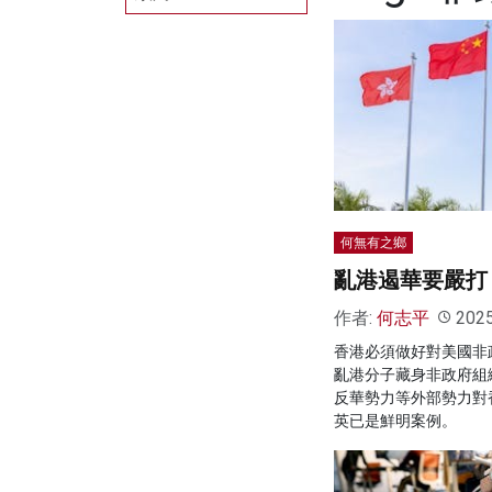
何無有之鄉
亂港遏華要嚴打
作者:
何志平
202
香港必須做好對美國非
亂港分子藏身非政府組
反華勢力等外部勢力對
英已是鮮明案例。