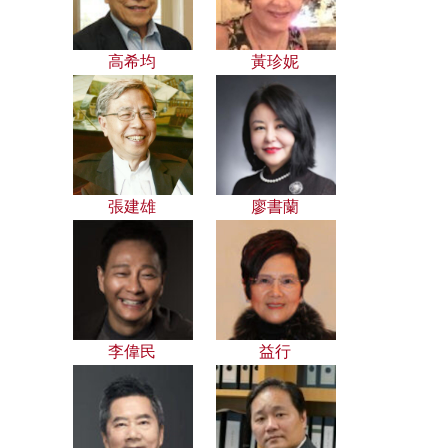
高希均
黃珍妮
張建雄
廖書蘭
李偉民
益行