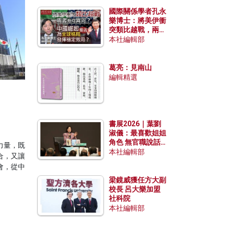
國際關係學者孔永
樂博士：將美伊衝
突類比越戰，兩者
有何異同？中國崛
本社編輯部
起能否為全球格局
發揮穩定效用？
葛亮：見南山
編輯精選
書展2026｜葉劉
淑儀：最喜歡姐姐
角色 無官職說話
力量，既
包袱少
本社編輯部
合，又讓
會，從中
梁鏡威獲任方大副
校長 呂大樂加盟
社科院
本社編輯部