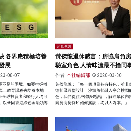
灼見專訪
缺 各界應積極培養
黃傑龍退休感言：房協肩負
發展
驗室角色 人情味濃最不捨同
23-08-07
作者:
本社編輯部
2020-03-30
嚴重不足的困境。如要把握機
黃傑龍說：「每一個項目各有特色，並非
專上教育課程去培養本地
德邨屬圓型設計，沙頭角邨融入亭台樓閣
以至全球投資者和發行人均可
色，我們從住戶體驗去設計，關注單位內
，以鞏固香港綠色金融領導
廳房廚房厠所如何擺設，均以人為本。」