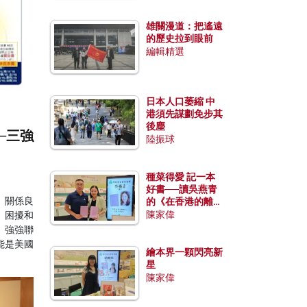
雄關漫道：把遙遠
的歷史拉到眼前
編輯精選
日本人口萎縮 中
港須先謀劃免步其
後塵
─三強
陸振球
種菜得愛 記一本
好書──讀吳燕青
）關係良
的《在香港的離島
種菜》
陳家偉
）困擾和
。強強聯
能是美國
繪本界一顆閃亮新
星
陳家偉