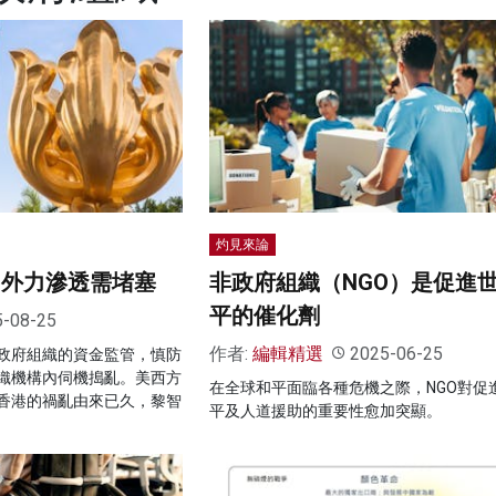
灼見來論
 外力滲透需堵塞
非政府組織（NGO）是促進
平的催化劑
5-08-25
作者:
編輯精選
2025-06-25
政府組織的資金監管，慎防
織機構內伺機搗亂。美西方
在全球和平面臨各種危機之際，NGO對促
香港的禍亂由來已久，黎智
平及人道援助的重要性愈加突顯。