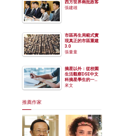
西方世界兩批政客
張建雄
市區再生局範式實
現真正的市區重建
3.0
張量童
摘星以外：從校園
生活觀察DSE中文
科摘星學生的一點
特質
來文
推薦作家