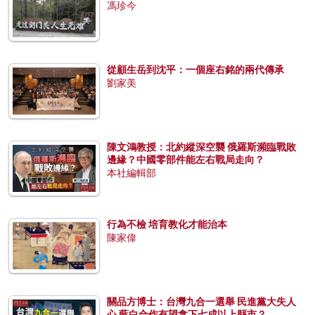
馮珍今
從顧生岳到沈平：一個座右銘的兩代傳承
劉家美
陳文鴻教授：北約縱深空襲 俄羅斯瀕臨戰敗
邊緣？中國零部件能左右戰局走向？
本社編輯部
行為不檢 培育教化才能治本
陳家偉
關品方博士：台灣九合一選舉 民進黨大失人
心 藍白合作有望拿下七成以上縣市？