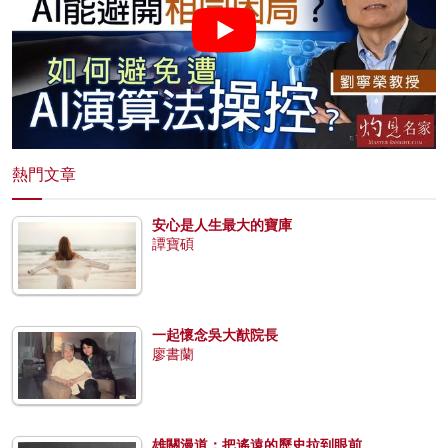
熱門文章
安心是人生最大的寶庫
譚寶碩
一起懷念吳大猷院長
廖書蘭
雄關漫道：把遙遠的歷史拉到眼前