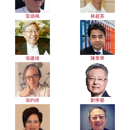
雷鼎鳴
林超英
張建雄
陳章華
張灼祥
劉寧榮