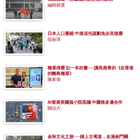
編輯精選
日本人口萎縮 中港須先謀劃免步其後塵
陸振球
種菜得愛 記一本好書──讀吳燕青的《在香港
的離島種菜》
陳家偉
AI發展美國搞小院高牆 中國推多邊合作
關品方
金秋文化之旅──踏上古蜀道，走過劍門關