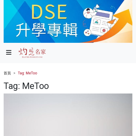
政局
教育
文化
財經
首頁
Tag: MeToo
生活
Tag: MeToo
健康
商業
科技
影片