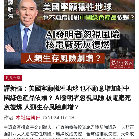
灼見金融
譚新強：美國寧願犧牲地球 也不願意增加對中
國綠色產品依賴？ AI發明者忽視風險 核電廠死
灰復燃 人類生存風險劇增？
作者:
本社編輯部
2024-07-18
中環資產投資基金創辦人、行政總裁兼投資總監譚新強認為，人類正
面對四大人造存在性風險：地緣政治失控、全球碳排放失控、天然或