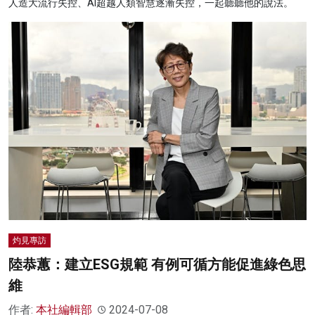
人造大流行失控、AI超越人類智慧逐漸失控，一起聽聽他的說法。
灼見專訪
陸恭蕙：建立ESG規範 有例可循方能促進綠色思
維
作者:
本社編輯部
2024-07-08