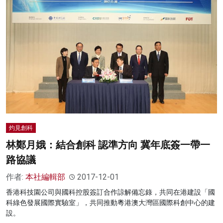
灼見創科
林鄭月娥：結合創科 認準方向 冀年底簽一帶一
路協議
作者:
本社編輯部
2017-12-01
香港科技園公司與國科控股簽訂合作諒解備忘錄，共同在港建設「國
科綠色發展國際實驗室」，共同推動粵港澳大灣區國際科創中心的建
設。