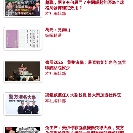
越戰，兩者有何異同？中國崛起能否為全球
格局發揮穩定效用？
本社編輯部
葛亮：見南山
編輯精選
書展2026｜葉劉淑儀：最喜歡姐姐角色 無官
職說話包袱少
本社編輯部
梁鏡威獲任方大副校長 呂大樂加盟社科院
本社編輯部
兔主席：美伊停戰協議變衝突導火線，雙方
為何重啟戰爭？伊朗一早洞悉特朗普虛張聲