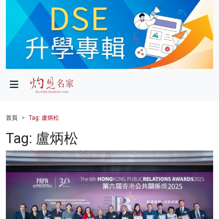
政局
教育
文化
財經
首頁
Tag: 盧炳松
生活
Tag: 盧炳松
健康
商業
科技
影片