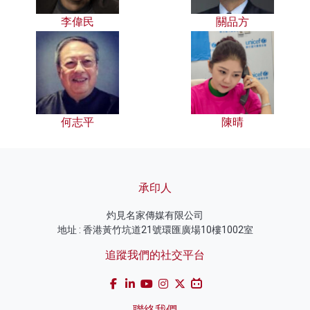
李偉民
關品方
何志平
陳晴
承印人
灼見名家傳媒有限公司
地址 : 香港黃竹坑道21號環匯廣場10樓1002室
追蹤我們的社交平台
聯絡我們