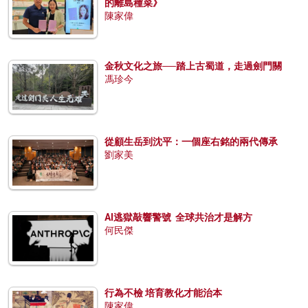
的離島種菜》
陳家偉
金秋文化之旅──踏上古蜀道，走過劍門關
馮珍今
從顧生岳到沈平：一個座右銘的兩代傳承
劉家美
AI逃獄敲響警號 全球共治才是解方
何民傑
行為不檢 培育教化才能治本
陳家偉