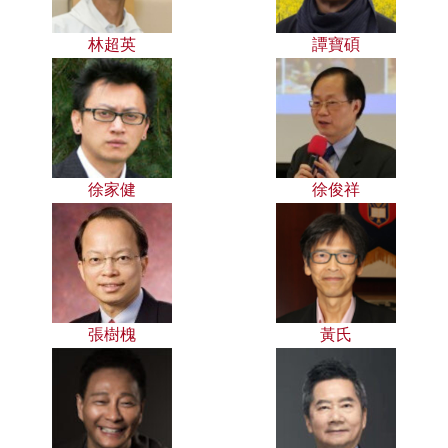
林超英
譚寶碩
徐家健
徐俊祥
張樹槐
黃氏