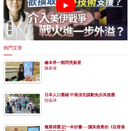
熱門文章
繪本界一顆閃亮新星
陳家偉
日本人口萎縮 中港須先謀劃免步其後塵
陸振球
種菜得愛 記一本好書──讀吳燕青的《在香港