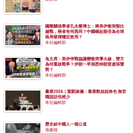
國際關係學者孔永樂博士：將美伊衝突類比
越戰，兩者有何異同？中國崛起能否為全球
格局發揮穩定效用？
本社編輯部
兔主席：美伊停戰協議變衝突導火線，雙方
為何重啟戰爭？伊朗一早洞悉特朗普虛張聲
勢？
本社編輯部
書展2026｜葉劉淑儀：最喜歡姐姐角色 無官
職說話包袱少
本社編輯部
歷史給中國人一個公道
張建雄