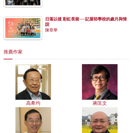
日落以後 彩虹長留──記屋邨學校的歲月與情
誼
陳章華
推薦作家
高希均
蔣匡文