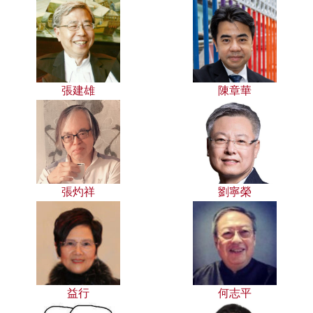
張建雄
陳章華
張灼祥
劉寧榮
益行
何志平