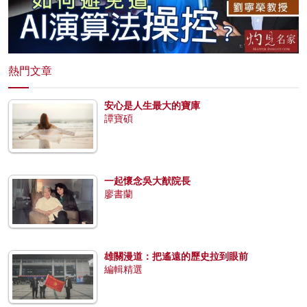
熱門文章
安心是人生最大的寶庫
譚寶碩
一起懷念吳大猷院長
廖書蘭
雄關漫道：把遙遠的歷史拉到眼前
編輯精選