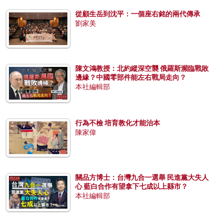
從顧生岳到沈平：一個座右銘的兩代傳承
劉家美
陳文鴻教授：北約縱深空襲 俄羅斯瀕臨戰敗
邊緣？中國零部件能左右戰局走向？
本社編輯部
行為不檢 培育教化才能治本
陳家偉
關品方博士：台灣九合一選舉 民進黨大失人
心 藍白合作有望拿下七成以上縣市？
本社編輯部