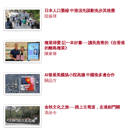
日本人口萎縮 中港須先謀劃免步其後塵
陸振球
種菜得愛 記一本好書──讀吳燕青的《在香港
的離島種菜》
陳家偉
AI發展美國搞小院高牆 中國推多邊合作
關品方
金秋文化之旅──踏上古蜀道，走過劍門關
馮珍今