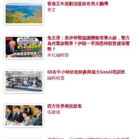
香港五年規劃須提前布局大鵬灣
來文
兔主席：美伊停戰協議變衝突導火線，雙方
為何重啟戰爭？伊朗一早洞悉特朗普虛張聲
勢？
本社編輯部
60名中小特幼老師參與城大GenAI培訓班
編輯精選
西方世界兩批政客
張建雄