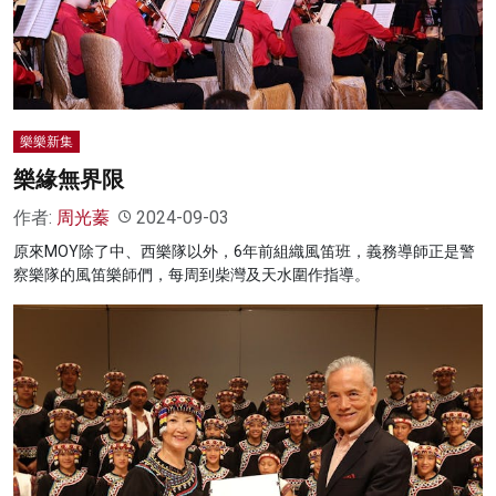
名家榜
灼見活動
關於我們
樂樂新集
樂緣無界限
作者:
周光蓁
2024-09-03
原來MOY除了中、西樂隊以外，6年前組織風笛班，義務導師正是警
察樂隊的風笛樂師們，每周到柴灣及天水圍作指導。