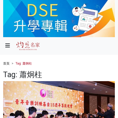
政局
教育
文化
財經
首頁
Tag: 蕭炯柱
生活
Tag: 蕭炯柱
健康
商業
科技
影片