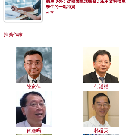
摘星以外：從校園生活觀察DSE中文科摘星
學生的一點特質
來文
推薦作家
陳家偉
何漢權
雷鼎鳴
林超英