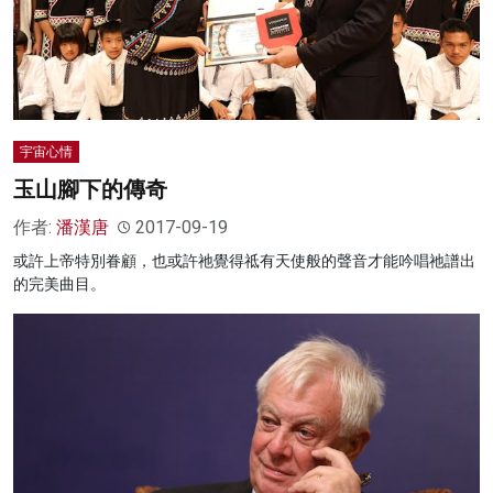
宇宙心情
玉山腳下的傳奇
作者:
潘漢唐
2017-09-19
或許上帝特別眷顧，也或許祂覺得祗有天使般的聲音才能吟唱祂譜出
的完美曲目。