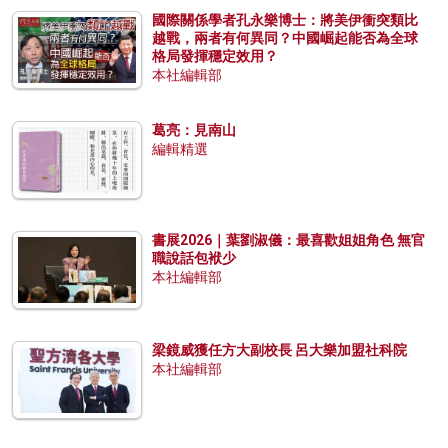
國際關係學者孔永樂博士：將美伊衝突類比
越戰，兩者有何異同？中國崛起能否為全球
格局發揮穩定效用？
本社編輯部
葛亮：見南山
編輯精選
書展2026｜葉劉淑儀：最喜歡姐姐角色 無官
職說話包袱少
本社編輯部
梁鏡威獲任方大副校長 呂大樂加盟社科院
本社編輯部