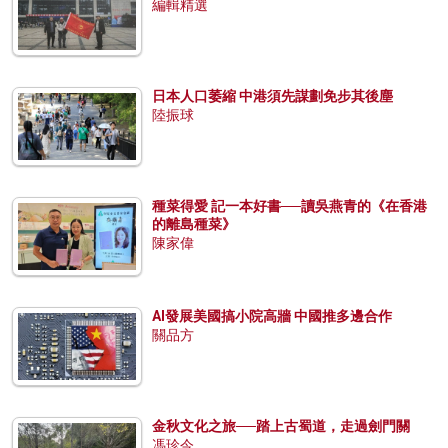
編輯精選
日本人口萎縮 中港須先謀劃免步其後塵
陸振球
種菜得愛 記一本好書──讀吳燕青的《在香港
的離島種菜》
陳家偉
AI發展美國搞小院高牆 中國推多邊合作
關品方
金秋文化之旅──踏上古蜀道，走過劍門關
馮珍今