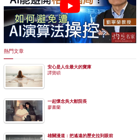
熱門文章
安心是人生最大的寶庫
譚寶碩
一起懷念吳大猷院長
廖書蘭
雄關漫道：把遙遠的歷史拉到眼前