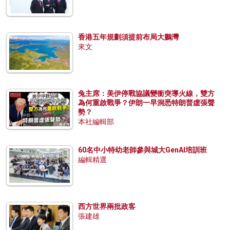
香港五年規劃須提前布局大鵬灣
來文
兔主席：美伊停戰協議變衝突導火線，雙方
為何重啟戰爭？伊朗一早洞悉特朗普虛張聲
勢？
本社編輯部
60名中小特幼老師參與城大GenAI培訓班
編輯精選
西方世界兩批政客
張建雄