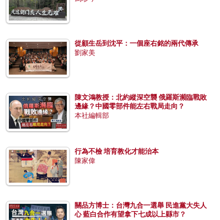
從顧生岳到沈平：一個座右銘的兩代傳承
劉家美
陳文鴻教授：北約縱深空襲 俄羅斯瀕臨戰敗
邊緣？中國零部件能左右戰局走向？
本社編輯部
行為不檢 培育教化才能治本
陳家偉
關品方博士：台灣九合一選舉 民進黨大失人
心 藍白合作有望拿下七成以上縣市？