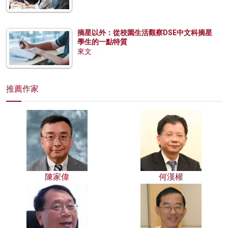
摘星以外：從校園生活觀察DSE中文科摘星
學生的一點特質
來文
推薦作家
陳家偉
何漢權