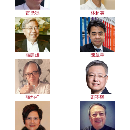
雷鼎鳴
林超英
張建雄
陳章華
張灼祥
劉寧榮