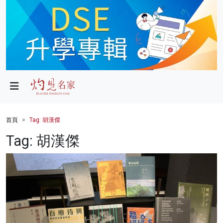
政局
教育
文化
財經
首頁
Tag: 胡漢傑
生活
Tag: 胡漢傑
健康
商業
科技
影片