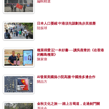
編輯精選
日本人口萎縮 中港須先謀劃免步其後塵
陸振球
種菜得愛 記一本好書──讀吳燕青的《在香港
的離島種菜》
陳家偉
AI發展美國搞小院高牆 中國推多邊合作
關品方
金秋文化之旅──踏上古蜀道，走過劍門關
馮珍今