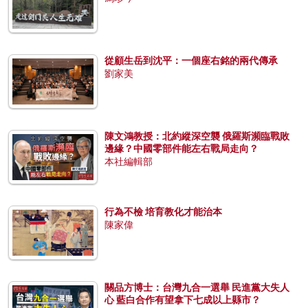
從顧生岳到沈平：一個座右銘的兩代傳承
劉家美
陳文鴻教授：北約縱深空襲 俄羅斯瀕臨戰敗
邊緣？中國零部件能左右戰局走向？
本社編輯部
行為不檢 培育教化才能治本
陳家偉
關品方博士：台灣九合一選舉 民進黨大失人
心 藍白合作有望拿下七成以上縣市？