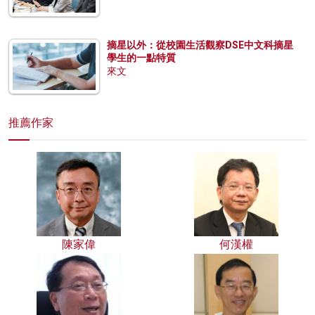
摘星以外：從校園生活觀察DSE中文科摘星
學生的一點特質
來文
推薦作家
陳家偉
何漢權