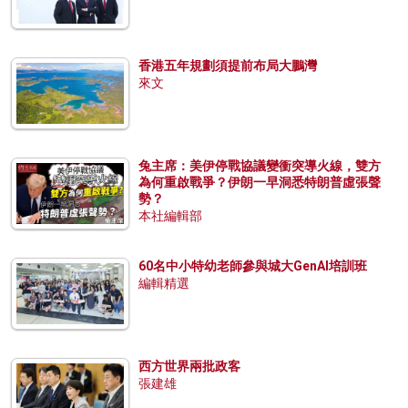
香港五年規劃須提前布局大鵬灣
來文
兔主席：美伊停戰協議變衝突導火線，雙方
為何重啟戰爭？伊朗一早洞悉特朗普虛張聲
勢？
本社編輯部
60名中小特幼老師參與城大GenAI培訓班
編輯精選
西方世界兩批政客
張建雄