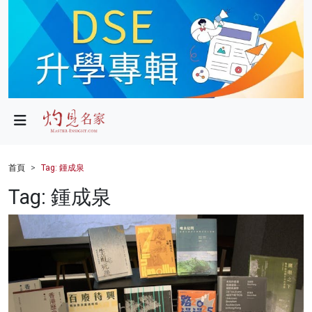
政局
教育
文化
財經
首頁
Tag: 鍾成泉
生活
Tag: 鍾成泉
健康
商業
科技
影片