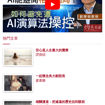
熱門文章
安心是人生最大的寶庫
譚寶碩
一起懷念吳大猷院長
廖書蘭
雄關漫道：把遙遠的歷史拉到眼前