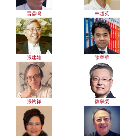
雷鼎鳴
林超英
張建雄
陳章華
張灼祥
劉寧榮