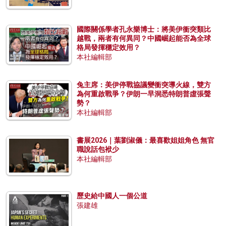
國際關係學者孔永樂博士：將美伊衝突類比
越戰，兩者有何異同？中國崛起能否為全球
格局發揮穩定效用？
本社編輯部
兔主席：美伊停戰協議變衝突導火線，雙方
為何重啟戰爭？伊朗一早洞悉特朗普虛張聲
勢？
本社編輯部
書展2026｜葉劉淑儀：最喜歡姐姐角色 無官
職說話包袱少
本社編輯部
歷史給中國人一個公道
張建雄