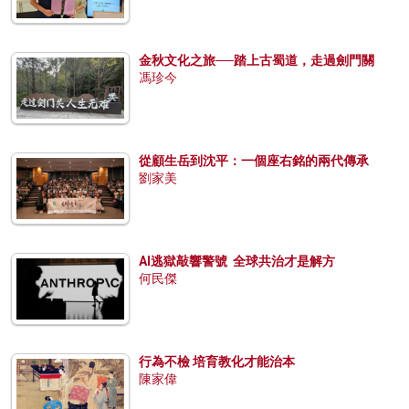
金秋文化之旅──踏上古蜀道，走過劍門關
馮珍今
從顧生岳到沈平：一個座右銘的兩代傳承
劉家美
AI逃獄敲響警號 全球共治才是解方
何民傑
行為不檢 培育教化才能治本
陳家偉