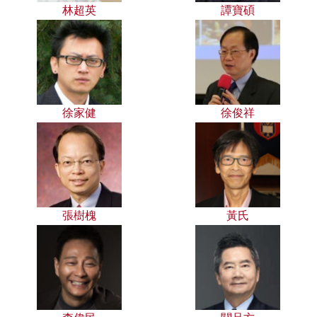
林超英
譚寶碩
徐家健
徐俊祥
張樹槐
黃氏