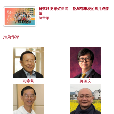
日落以後 彩虹長留──記屋邨學校的歲月與情
誼
陳章華
推薦作家
高希均
蔣匡文