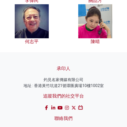
李偉民
關品方
何志平
陳晴
承印人
灼見名家傳媒有限公司
地址 : 香港黃竹坑道21號環匯廣場10樓1002室
追蹤我們的社交平台
聯絡我們