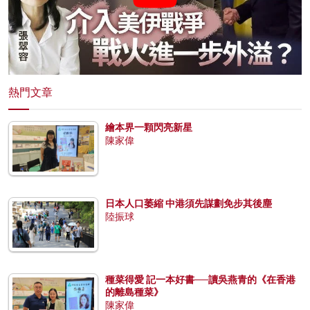
熱門文章
繪本界一顆閃亮新星
陳家偉
日本人口萎縮 中港須先謀劃免步其後塵
陸振球
種菜得愛 記一本好書──讀吳燕青的《在香港
的離島種菜》
陳家偉