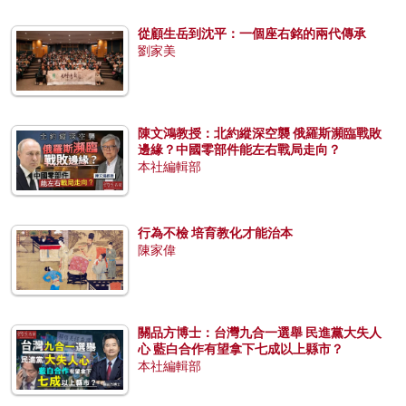
從顧生岳到沈平：一個座右銘的兩代傳承
劉家美
陳文鴻教授：北約縱深空襲 俄羅斯瀕臨戰敗
邊緣？中國零部件能左右戰局走向？
本社編輯部
行為不檢 培育教化才能治本
陳家偉
關品方博士：台灣九合一選舉 民進黨大失人
心 藍白合作有望拿下七成以上縣市？
本社編輯部