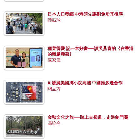
日本人口萎縮 中港須先謀劃免步其後塵
陸振球
種菜得愛 記一本好書──讀吳燕青的《在香港
的離島種菜》
陳家偉
AI發展美國搞小院高牆 中國推多邊合作
關品方
金秋文化之旅──踏上古蜀道，走過劍門關
馮珍今