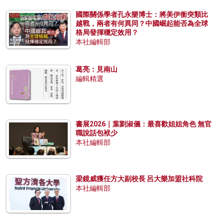
國際關係學者孔永樂博士：將美伊衝突類比
越戰，兩者有何異同？中國崛起能否為全球
格局發揮穩定效用？
本社編輯部
葛亮：見南山
編輯精選
書展2026｜葉劉淑儀：最喜歡姐姐角色 無官
職說話包袱少
本社編輯部
梁鏡威獲任方大副校長 呂大樂加盟社科院
本社編輯部