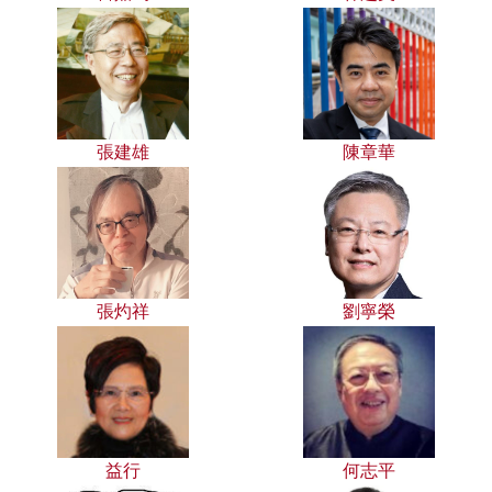
張建雄
陳章華
張灼祥
劉寧榮
益行
何志平