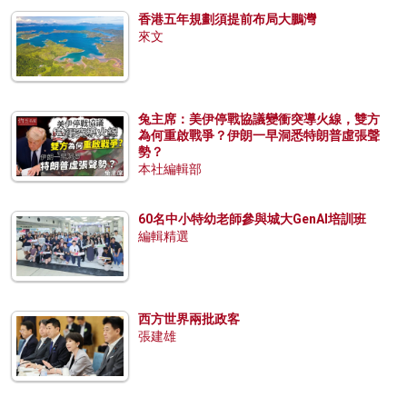
香港五年規劃須提前布局大鵬灣
來文
兔主席：美伊停戰協議變衝突導火線，雙方
為何重啟戰爭？伊朗一早洞悉特朗普虛張聲
勢？
本社編輯部
60名中小特幼老師參與城大GenAI培訓班
編輯精選
西方世界兩批政客
張建雄