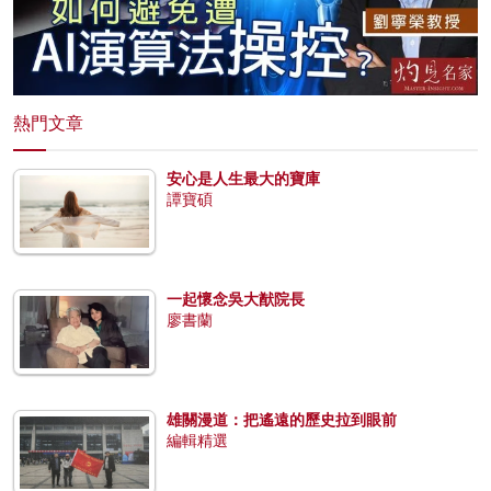
熱門文章
安心是人生最大的寶庫
譚寶碩
一起懷念吳大猷院長
廖書蘭
雄關漫道：把遙遠的歷史拉到眼前
編輯精選