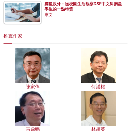
摘星以外：從校園生活觀察DSE中文科摘星
學生的一點特質
來文
推薦作家
陳家偉
何漢權
雷鼎鳴
林超英