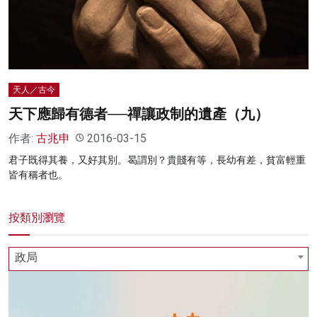
名家榜
灼見活動
關於我們
天人／古今
天下應歸有德者──禪讓政制的遺產（九）
作者:
古兆申
2016-03-15
君子既得其養，又好其別。曷謂別？貴賤有等，長幼有差，貧富輕重
皆有稱者也。
按類別瀏覽
政局