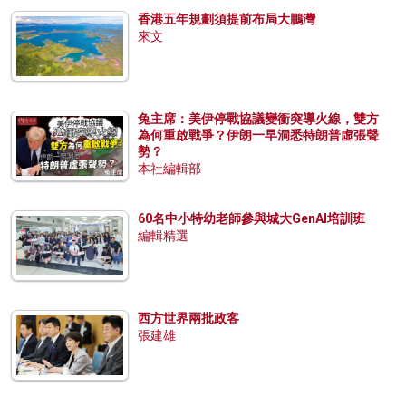
香港五年規劃須提前布局大鵬灣
來文
兔主席：美伊停戰協議變衝突導火線，雙方
為何重啟戰爭？伊朗一早洞悉特朗普虛張聲
勢？
本社編輯部
60名中小特幼老師參與城大GenAI培訓班
編輯精選
西方世界兩批政客
張建雄