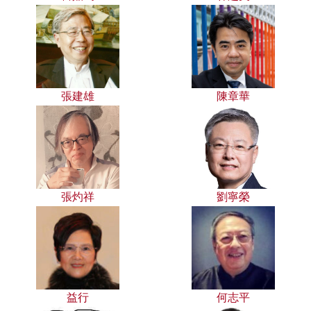
張建雄
陳章華
張灼祥
劉寧榮
益行
何志平