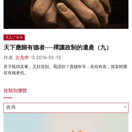
名家榜
灼見活動
關於我們
天人／古今
天下應歸有德者──禪讓政制的遺產（九）
作者:
古兆申
2016-03-15
君子既得其養，又好其別。曷謂別？貴賤有等，長幼有差，貧富輕重
皆有稱者也。
按類別瀏覽
政局