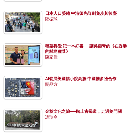
日本人口萎縮 中港須先謀劃免步其後塵
陸振球
種菜得愛 記一本好書──讀吳燕青的《在香港
的離島種菜》
陳家偉
AI發展美國搞小院高牆 中國推多邊合作
關品方
金秋文化之旅──踏上古蜀道，走過劍門關
馮珍今