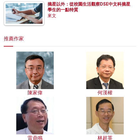
摘星以外：從校園生活觀察DSE中文科摘星
學生的一點特質
來文
推薦作家
陳家偉
何漢權
雷鼎鳴
林超英