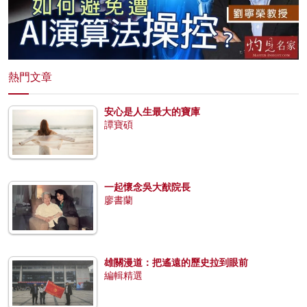
熱門文章
安心是人生最大的寶庫
譚寶碩
一起懷念吳大猷院長
廖書蘭
雄關漫道：把遙遠的歷史拉到眼前
編輯精選