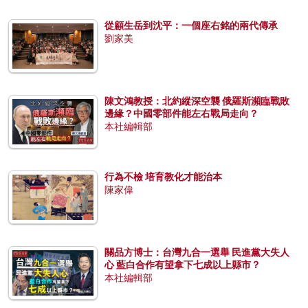
從顧生岳到沈平：一個座右銘的兩代傳承
劉家美
陳文鴻教授：北約縱深空襲 俄羅斯瀕臨戰敗
邊緣？中國零部件能左右戰局走向？
本社編輯部
行為不檢 培育教化才能治本
陳家偉
關品方博士：台灣九合一選舉 民進黨大失人
心 藍白合作有望拿下七成以上縣市？
本社編輯部