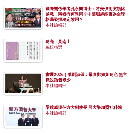
國際關係學者孔永樂博士：將美伊衝突類比
越戰，兩者有何異同？中國崛起能否為全球
格局發揮穩定效用？
本社編輯部
葛亮：見南山
編輯精選
書展2026｜葉劉淑儀：最喜歡姐姐角色 無官
職說話包袱少
本社編輯部
梁鏡威獲任方大副校長 呂大樂加盟社科院
本社編輯部