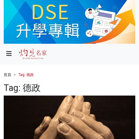
政局
教育
文化
財經
首頁
Tag: 德政
生活
Tag: 德政
健康
商業
科技
影片