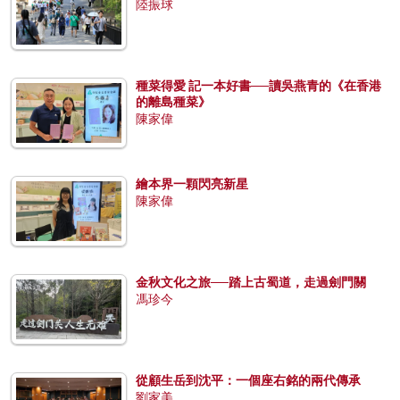
陸振球
種菜得愛 記一本好書──讀吳燕青的《在香港
的離島種菜》
陳家偉
繪本界一顆閃亮新星
陳家偉
金秋文化之旅──踏上古蜀道，走過劍門關
馮珍今
從顧生岳到沈平：一個座右銘的兩代傳承
劉家美