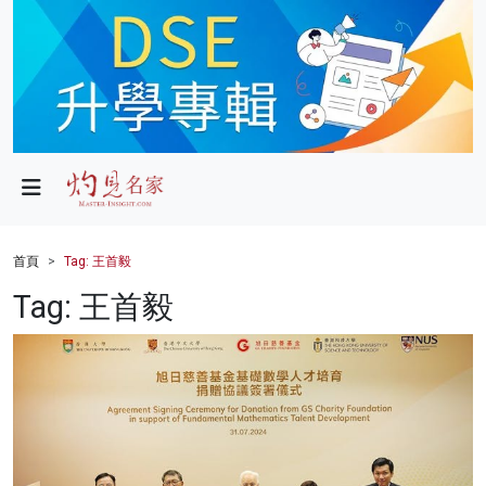
政局
教育
文化
財經
首頁
Tag: 王首毅
生活
Tag: 王首毅
健康
商業
科技
影片