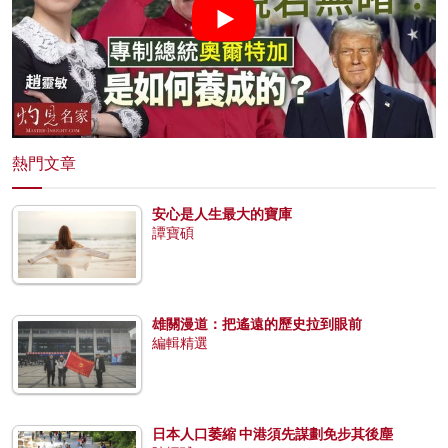
熱門文章
安心是人生最大的寶庫
譚寶碩
雄關漫道：把遙遠的歷史拉到眼前
編輯精選
日本人口萎縮 中港須先謀劃免步其後塵