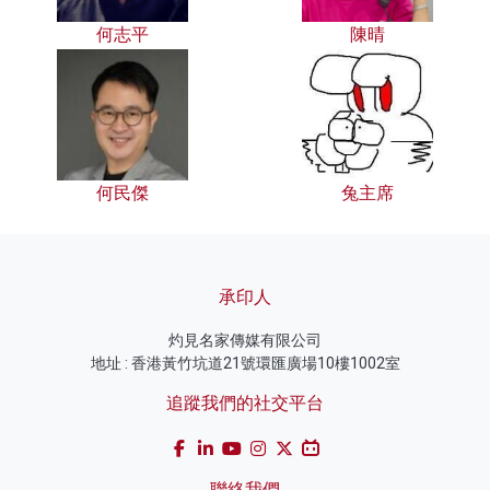
何志平
陳晴
何民傑
兔主席
承印人
灼見名家傳媒有限公司
地址 : 香港黃竹坑道21號環匯廣場10樓1002室
追蹤我們的社交平台
聯絡我們