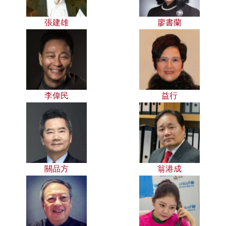
張建雄
廖書蘭
李偉民
益行
關品方
翁港成