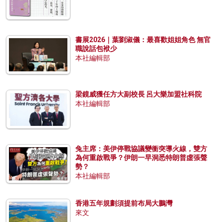
書展2026｜葉劉淑儀：最喜歡姐姐角色 無官
職說話包袱少
本社編輯部
梁鏡威獲任方大副校長 呂大樂加盟社科院
本社編輯部
兔主席：美伊停戰協議變衝突導火線，雙方
為何重啟戰爭？伊朗一早洞悉特朗普虛張聲
勢？
本社編輯部
香港五年規劃須提前布局大鵬灣
來文