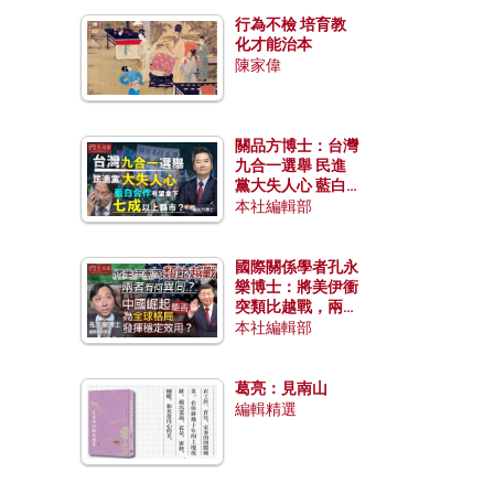
行為不檢 培育教
化才能治本
陳家偉
關品方博士：台灣
九合一選舉 民進
黨大失人心 藍白
合作有望拿下七成
本社編輯部
以上縣市？
國際關係學者孔永
樂博士：將美伊衝
突類比越戰，兩者
有何異同？中國崛
本社編輯部
起能否為全球格局
發揮穩定效用？
葛亮：見南山
編輯精選