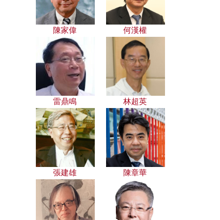
陳家偉
何漢權
雷鼎鳴
林超英
張建雄
陳章華