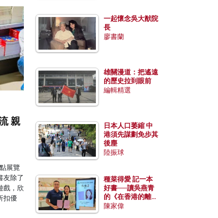
一起懷念吳大猷院
長
廖書蘭
雄關漫道：把遙遠
的歷史拉到眼前
編輯精選
流 親
日本人口萎縮 中
港須先謀劃免步其
後塵
陸振球
焦點展覽
書友除了
種菜得愛 記一本
遊戲，欣
好書──讀吳燕青
的《在香港的離島
折扣優
種菜》
陳家偉