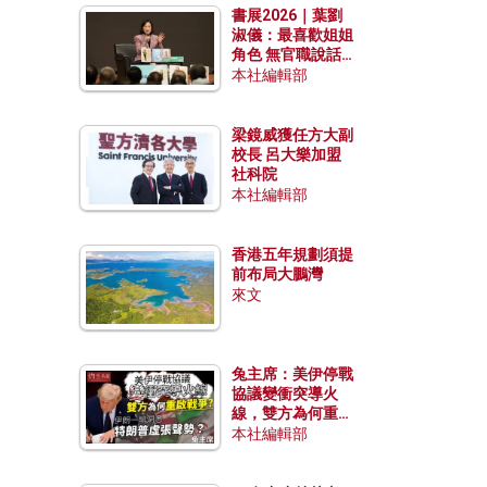
書展2026｜葉劉
淑儀：最喜歡姐姐
角色 無官職說話
包袱少
本社編輯部
梁鏡威獲任方大副
校長 呂大樂加盟
社科院
本社編輯部
香港五年規劃須提
前布局大鵬灣
來文
兔主席：美伊停戰
協議變衝突導火
線，雙方為何重啟
戰爭？伊朗一早洞
本社編輯部
悉特朗普虛張聲
勢？