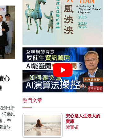
讀心
驗
熱門文章
日假沙田新
年活動以
安心是人生最大的
題，帶
寶庫
閱讀旅
譚寶碩