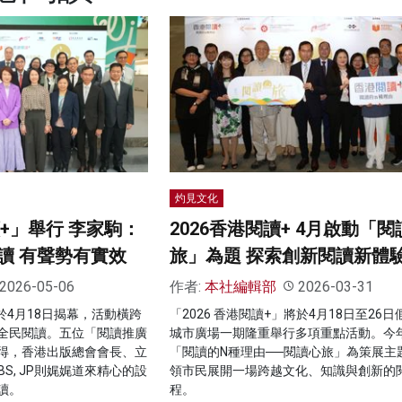
灼見文化
讀+」舉行 李家駒：
2026香港閱讀+ 4月啟動「閱
讀 有聲勢有實效
旅」為題 探索創新閱讀新體
2026-05-06
作者:
本社編輯部
2026-03-31
已於4月18日揭幕，活動橫跨
「2026 香港閱讀+」將於4月18日至26
全民閱讀。五位「閱讀推廣
城市廣場一期隆重舉行多項重點活動。今
得，香港出版總會會長、立
「閱讀的N種理由──閱讀心旅」為策展主
BS, JP則娓娓道來精心的設
領市民展開一場跨越文化、知識與創新的
讀。
程。