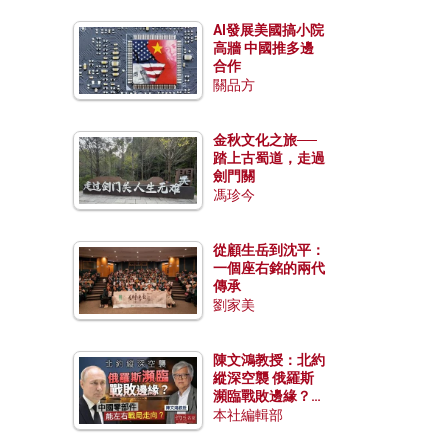
AI發展美國搞小院
高牆 中國推多邊
合作
關品方
金秋文化之旅──
踏上古蜀道，走過
劍門關
馮珍今
從顧生岳到沈平：
一個座右銘的兩代
傳承
劉家美
陳文鴻教授：北約
縱深空襲 俄羅斯
瀕臨戰敗邊緣？中
國零部件能左右戰
本社編輯部
局走向？