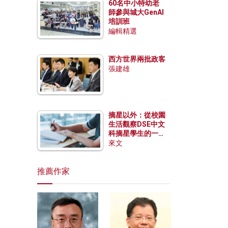
60名中小特幼老
師參與城大GenAI
培訓班
編輯精選
西方世界兩批政客
張建雄
摘星以外：從校園
生活觀察DSE中文
科摘星學生的一點
特質
來文
推薦作家