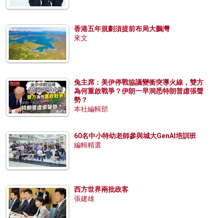
香港五年規劃須提前布局大鵬灣
來文
兔主席：美伊停戰協議變衝突導火線，雙方
為何重啟戰爭？伊朗一早洞悉特朗普虛張聲
勢？
本社編輯部
60名中小特幼老師參與城大GenAI培訓班
編輯精選
西方世界兩批政客
張建雄