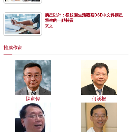
摘星以外：從校園生活觀察DSE中文科摘星
學生的一點特質
來文
推薦作家
陳家偉
何漢權