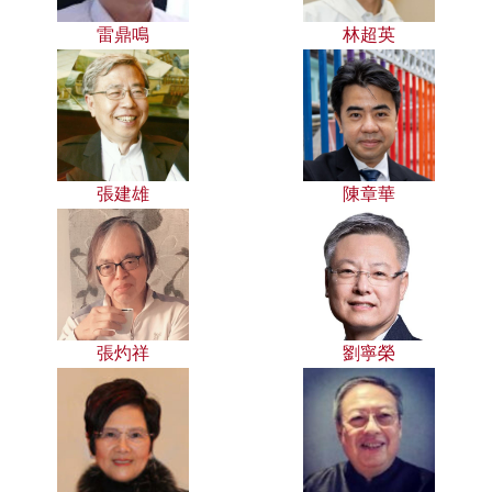
雷鼎鳴
林超英
張建雄
陳章華
張灼祥
劉寧榮