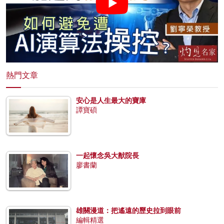
熱門文章
安心是人生最大的寶庫
譚寶碩
一起懷念吳大猷院長
廖書蘭
雄關漫道：把遙遠的歷史拉到眼前
編輯精選