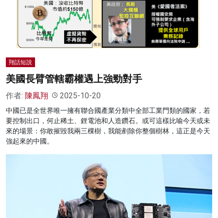
名家榜
灼見活動
關於我們
翔話短說
美國長臂管轄霸權遇上強勁對手
作者:
陳鳳翔
2025-10-20
中國已是全世界唯一擁有聯合國產業分類中全部工業門類的國家，若
要控制出口，何止稀土、鋰電池和人造鑽石。或可這樣比喻今天或未
來的場景：你敢摧毀我兩三棵樹，我能剷除你整個樹林，這正是今天
強起來的中國。