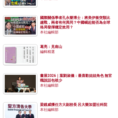
國際關係學者孔永樂博士：將美伊衝突類比
越戰，兩者有何異同？中國崛起能否為全球
格局發揮穩定效用？
本社編輯部
葛亮：見南山
編輯精選
書展2026｜葉劉淑儀：最喜歡姐姐角色 無官
職說話包袱少
本社編輯部
梁鏡威獲任方大副校長 呂大樂加盟社科院
本社編輯部