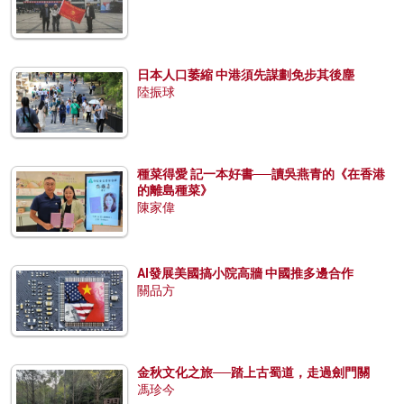
日本人口萎縮 中港須先謀劃免步其後塵
陸振球
種菜得愛 記一本好書──讀吳燕青的《在香港
的離島種菜》
陳家偉
AI發展美國搞小院高牆 中國推多邊合作
關品方
金秋文化之旅──踏上古蜀道，走過劍門關
馮珍今