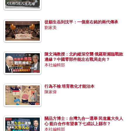
從顧生岳到沈平：一個座右銘的兩代傳承
劉家美
陳文鴻教授：北約縱深空襲 俄羅斯瀕臨戰敗
邊緣？中國零部件能左右戰局走向？
本社編輯部
行為不檢 培育教化才能治本
陳家偉
關品方博士：台灣九合一選舉 民進黨大失人
心 藍白合作有望拿下七成以上縣市？
本社編輯部