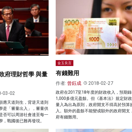
金玉良言
有錢難用
政府理財哲學 與量
作者:
曾鈺成
2018-02-27
政府在2017至18年度的財政收入，預期
8-03-02
1,000多億元盈餘。但《基本法》規定財
順應天道則生，背逆天道則
量入為出為原則，政府開支不得高於預算
學是「審量出入」，審量供
入。額外的盈餘不能變成額外的政府開支
是否可以周游社會達至每一
府有錢難用。
學，戰國後已難再發現。