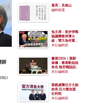
發揮穩定效用？
葛亮：見南山
編輯精選
兔主席：美伊停戰
協議變衝突導火
線，雙方為何重啟
戰爭？伊朗一早洞
本社編輯部
悉特朗普虛張聲
勢？
書展2026｜葉劉
壞師
淑儀：最喜歡姐姐
角色 無官職說話
包袱少
本社編輯部
周期計
梁鏡威獲任方大副
校長 呂大樂加盟
社科院
本社編輯部