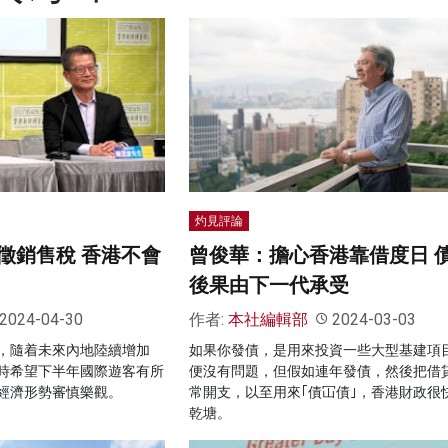
灼見評論
徵銷售稅 香港不會
曾俊華：擔心香港靠借度日 
後果由下一代承受
2024-04-30
作者:
本社編輯部
2024-03-03
，隨着未來內地陸續增加
如果你發債，是用來投資一些大型基建項
時希望下半年國際遊客有所
便沒有問題，但假如連年發債，然後把借
經濟形勢審慎樂觀。
常開支，以至用來｢債冚債｣，香港財政很
乾塘。