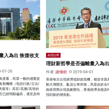
量入為出 恢復收支
為理詮釋
理財新哲學是否偏離量入為
4-01-26
作者:
謝偉銓
2019-04-01
角度看，民眾一般的感覺是
香港每次出現經濟或財政危機，都並非因
各類機構（包括行政/立法/
動大增開支、亂花公帑所致，而是由於全
房屋等）高官/高層/高管的
政經局勢出現急劇變化，香港經濟未能及
言已經明顯偏高，適宜及時
找到新的增長點。