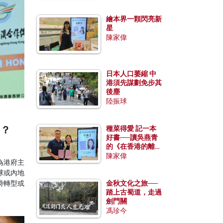
繪本界一顆閃亮新
星
陳家偉
日本人口萎縮 中
港須先謀劃免步其
後塵
陸振球
出？
種菜得愛 記一本
好書──讀吳燕青
的《在香港的離島
種菜》
陳家偉
為港府主
球或內地
時轉型或
金秋文化之旅──
踏上古蜀道，走過
劍門關
馮珍今