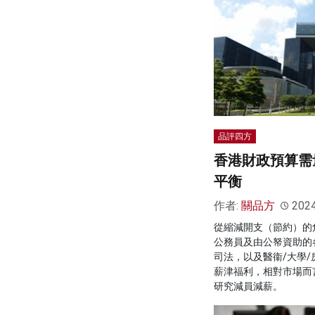
品評四方
香港財政預算需
平衡
作者:
關品方
202
從縮減開支（節約）的
公務員及由公帑資助的
司法，以及醫衞/大學/
薪津福利，相對市場而
研究減員減薪。