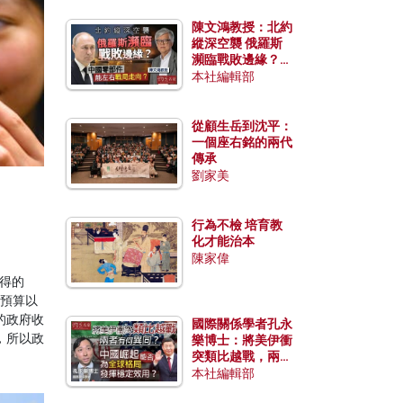
陳文鴻教授：北約
縱深空襲 俄羅斯
瀕臨戰敗邊緣？中
國零部件能左右戰
本社編輯部
局走向？
從顧生岳到沈平：
一個座右銘的兩代
傳承
劉家美
行為不檢 培育教
化才能治本
陳家偉
錄得的
政預算以
的政府收
國際關係學者孔永
，所以政
樂博士：將美伊衝
突類比越戰，兩者
有何異同？中國崛
本社編輯部
起能否為全球格局