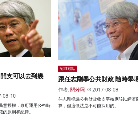
冠域觀點
共開支可以去到幾
跟任志剛學公共財政 隨時學
作者:
關焯照
2017-08-08
7-08-10
任志剛提議公共財政收支平衡應該以經濟
民意授權，政府運用公帑時
算，但這做法是不可能採用的。
確的原則和紀律。