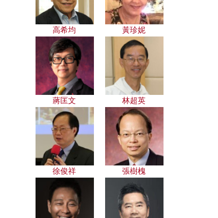
高希均
黃珍妮
蔣匡文
林超英
徐俊祥
張樹槐