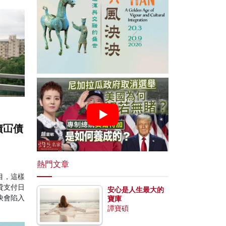
債冚債
熱門文章
目，這樣
貸支付日
安心是人生最大的
快會陷入
寶庫
譚寶碩