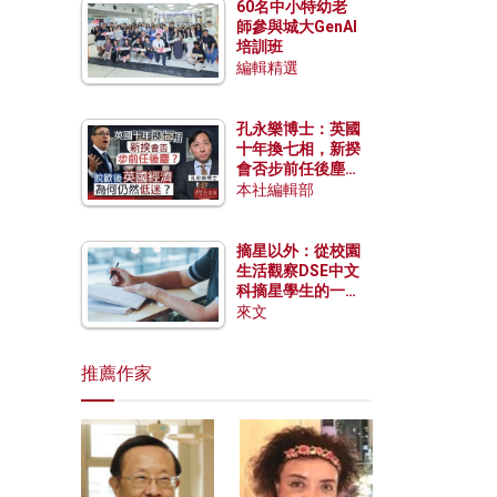
60名中小特幼老
師參與城大GenAI
培訓班
編輯精選
孔永樂博士：英國
十年換七相，新揆
會否步前任後塵？
脫歐後英國經濟為
本社編輯部
何仍然低迷？
摘星以外：從校園
生活觀察DSE中文
科摘星學生的一點
特質
來文
推薦作家