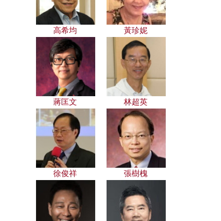
高希均
黃珍妮
蔣匡文
林超英
徐俊祥
張樹槐