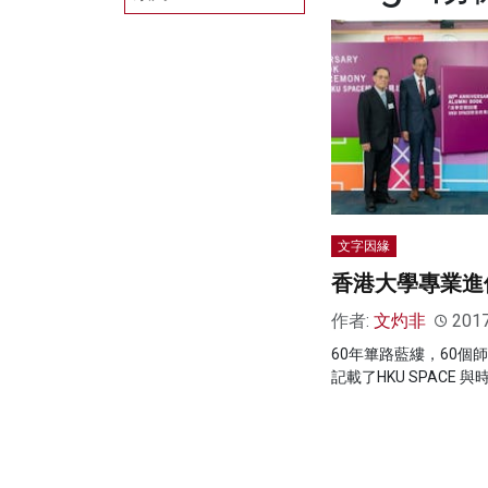
文字因緣
香港大學專業進
作者:
文灼非
201
60年篳路藍縷，60個
記載了HKU SPACE 