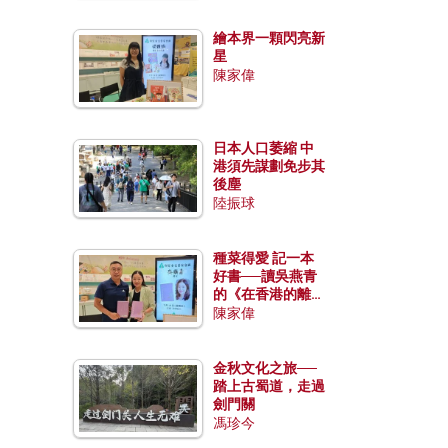
繪本界一顆閃亮新
星
陳家偉
日本人口萎縮 中
港須先謀劃免步其
後塵
陸振球
種菜得愛 記一本
好書──讀吳燕青
的《在香港的離島
種菜》
陳家偉
金秋文化之旅──
踏上古蜀道，走過
劍門關
馮珍今