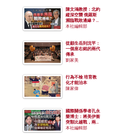
陳文鴻教授：北約
縱深空襲 俄羅斯
瀕臨戰敗邊緣？中
國零部件能左右戰
本社編輯部
局走向？
從顧生岳到沈平：
一個座右銘的兩代
傳承
劉家美
行為不檢 培育教
化才能治本
陳家偉
國際關係學者孔永
樂博士：將美伊衝
突類比越戰，兩者
有何異同？中國崛
本社編輯部
起能否為全球格局