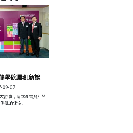
修學院屢創新猷
7-09-07
師友故事，這本新書鮮活的
與時俱進的使命。