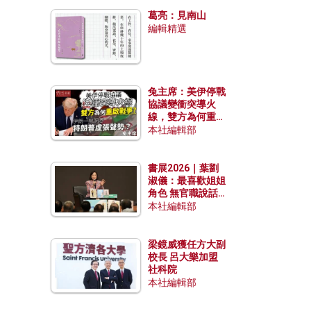
發揮穩定效用？
葛亮：見南山
編輯精選
兔主席：美伊停戰
協議變衝突導火
線，雙方為何重啟
戰爭？伊朗一早洞
本社編輯部
悉特朗普虛張聲
勢？
書展2026｜葉劉
淑儀：最喜歡姐姐
角色 無官職說話
包袱少
本社編輯部
梁鏡威獲任方大副
校長 呂大樂加盟
社科院
本社編輯部