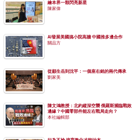
繪本界一顆閃亮新星
陳家偉
AI發展美國搞小院高牆 中國推多邊合作
關品方
從顧生岳到沈平：一個座右銘的兩代傳承
劉家美
陳文鴻教授：北約縱深空襲 俄羅斯瀕臨戰敗
邊緣？中國零部件能左右戰局走向？
本社編輯部