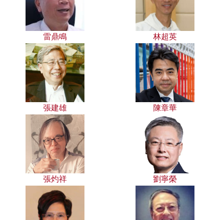
雷鼎鳴
林超英
張建雄
陳章華
張灼祥
劉寧榮