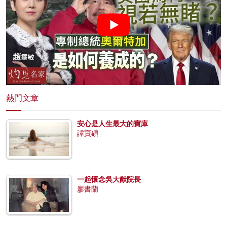
熱門文章
安心是人生最大的寶庫
譚寶碩
一起懷念吳大猷院長
廖書蘭