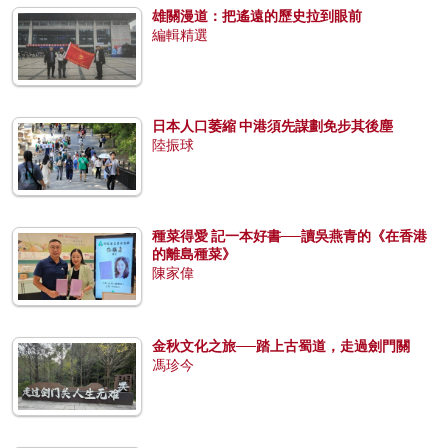
雄關漫道：把遙遠的歷史拉到眼前
編輯精選
日本人口萎縮 中港須先謀劃免步其後塵
陸振球
種菜得愛 記一本好書──讀吳燕青的《在香港
的離島種菜》
陳家偉
金秋文化之旅──踏上古蜀道，走過劍門關
馮珍今