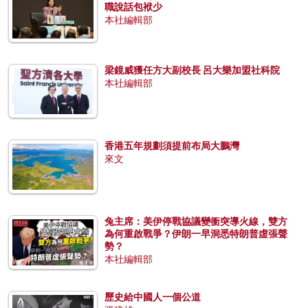
職說話包袱少
本社編輯部
梁鏡威獲任方大副校長 呂大樂加盟社科院
本社編輯部
香港五年規劃須提前布局大鵬灣
來文
兔主席：美伊停戰協議變衝突導火線，雙方
為何重啟戰爭？伊朗一早洞悉特朗普虛張聲
勢？
本社編輯部
歷史給中國人一個公道