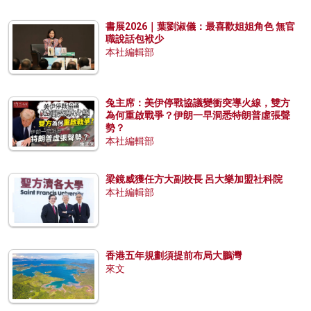
書展2026｜葉劉淑儀：最喜歡姐姐角色 無官
職說話包袱少
本社編輯部
兔主席：美伊停戰協議變衝突導火線，雙方
為何重啟戰爭？伊朗一早洞悉特朗普虛張聲
勢？
本社編輯部
梁鏡威獲任方大副校長 呂大樂加盟社科院
本社編輯部
香港五年規劃須提前布局大鵬灣
來文