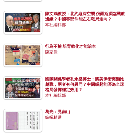
陳文鴻教授：北約縱深空襲 俄羅斯瀕臨戰敗
邊緣？中國零部件能左右戰局走向？
本社編輯部
行為不檢 培育教化才能治本
陳家偉
國際關係學者孔永樂博士：將美伊衝突類比
越戰，兩者有何異同？中國崛起能否為全球
格局發揮穩定效用？
本社編輯部
葛亮：見南山
編輯精選