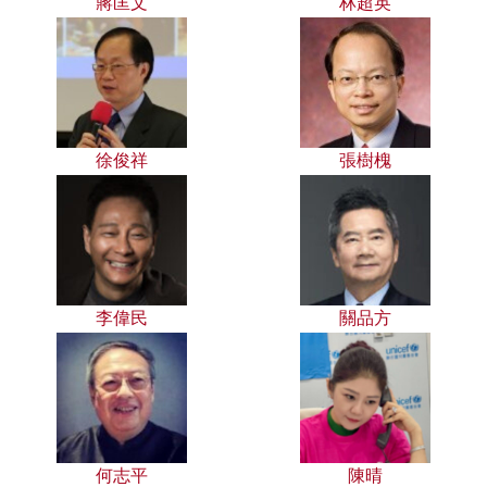
蔣匡文
林超英
徐俊祥
張樹槐
李偉民
關品方
何志平
陳晴