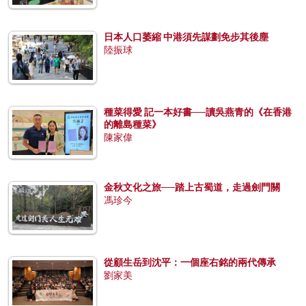
日本人口萎縮 中港須先謀劃免步其後塵
陸振球
種菜得愛 記一本好書──讀吳燕青的《在香港
的離島種菜》
陳家偉
金秋文化之旅──踏上古蜀道，走過劍門關
馮珍今
從顧生岳到沈平：一個座右銘的兩代傳承
劉家美