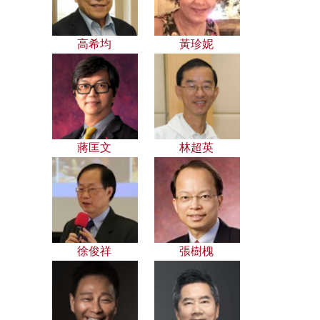
高希均
黃珍妮
蔣匡文
林超英
徐俊祥
張樹槐