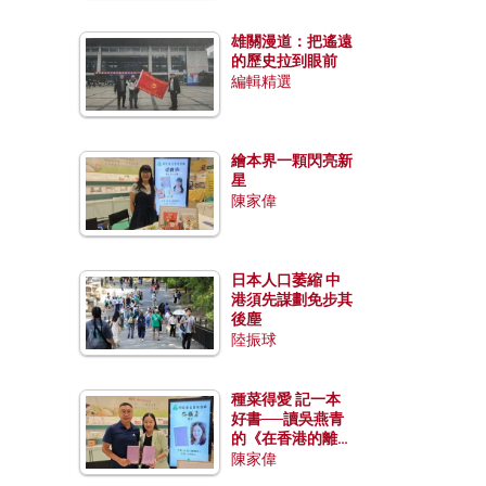
雄關漫道：把遙遠
的歷史拉到眼前
編輯精選
繪本界一顆閃亮新
星
陳家偉
日本人口萎縮 中
港須先謀劃免步其
後塵
陸振球
種菜得愛 記一本
好書──讀吳燕青
的《在香港的離島
種菜》
陳家偉