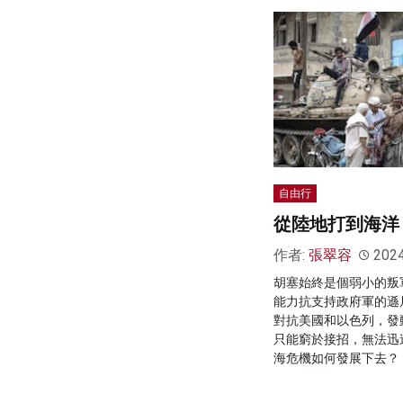
自由行
從陸地打到海洋
作者:
張翠容
202
胡塞始終是個弱小的叛
能力抗支持政府軍的遜
對抗美國和以色列，發
只能窮於接招，無法迅
海危機如何發展下去？