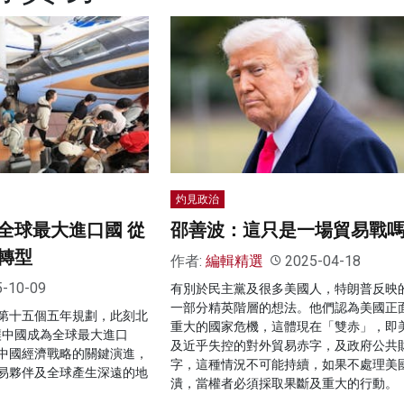
灼見政治
全球最大進口國 從
邵善波：這只是一場貿易戰
轉型
作者:
編輯精選
2025-04-18
5-10-09
有別於民主黨及很多美國人，特朗普反映
一部分精英階層的想法。他們認為美國正
第十五個五年規劃，此刻北
重大的國家危機，這體現在「雙赤」，即
讓中國成為全球最大進口
及近乎失控的對外貿易赤字，及政府公共
中國經濟戰略的關鍵演進，
字，這種情況不可能持續，如果不處理美
易夥伴及全球產生深遠的地
潰，當權者必須採取果斷及重大的行動。