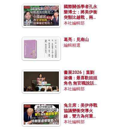
國際關係學者孔永
樂博士：將美伊衝
突類比越戰，兩者
有何異同？中國崛
本社編輯部
起能否為全球格局
發揮穩定效用？
葛亮：見南山
編輯精選
書展2026｜葉劉
淑儀：最喜歡姐姐
角色 無官職說話
包袱少
本社編輯部
兔主席：美伊停戰
協議變衝突導火
線，雙方為何重啟
戰爭？伊朗一早洞
本社編輯部
悉特朗普虛張聲
勢？