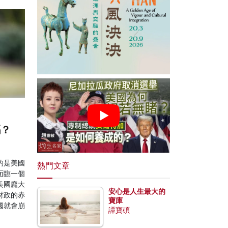
嗎？
的是美國
熱門文章
面臨一個
美國龐大
安心是人生最大的
財政的赤
寶庫
國就會崩
譚寶碩