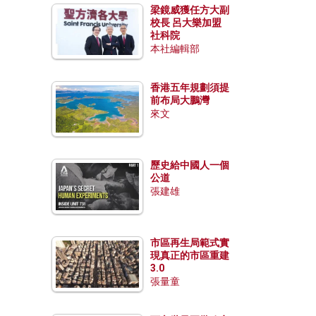
梁鏡威獲任方大副
校長 呂大樂加盟
社科院
本社編輯部
香港五年規劃須提
前布局大鵬灣
來文
歷史給中國人一個
公道
張建雄
市區再生局範式實
現真正的市區重建
3.0
張量童