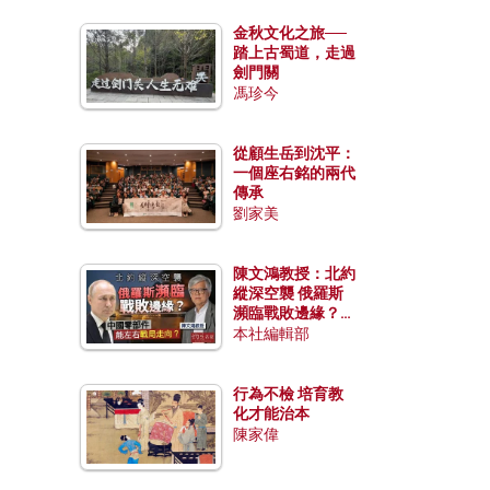
金秋文化之旅──
踏上古蜀道，走過
劍門關
馮珍今
從顧生岳到沈平：
一個座右銘的兩代
傳承
劉家美
陳文鴻教授：北約
縱深空襲 俄羅斯
瀕臨戰敗邊緣？中
國零部件能左右戰
本社編輯部
局走向？
行為不檢 培育教
化才能治本
陳家偉