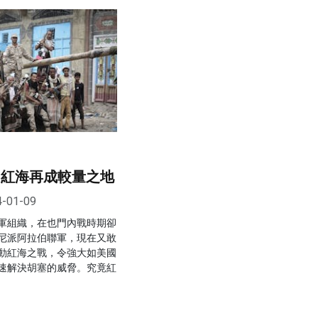
 紅海再成較量之地
4-01-09
軍組織，在也門內戰時期卻
尼派阿拉伯聯軍，現在又敢
動紅海之戰，令強大如美國
速解決胡塞的威脅。究竟紅