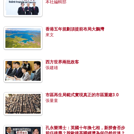
本社編輯部
香港五年規劃須提前布局大鵬灣
來文
西方世界兩批政客
張建雄
市區再生局範式實現真正的市區重建3.0
張量童
孔永樂博士：英國十年換七相，新揆會否步
前任後塵？脫歐後英國經濟為何仍然低迷？