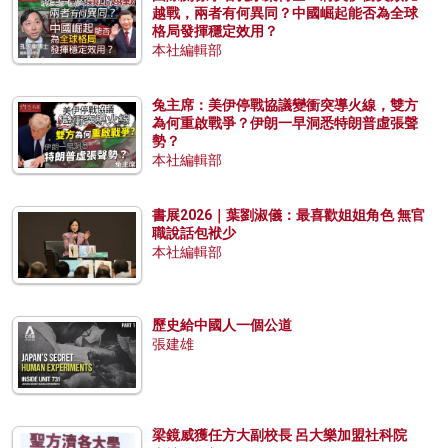
越戰，兩者有何異同？中國崛起能否為全球
格局發揮穩定效用？
本社編輯部
兔主席：美伊停戰協議變衝突導火線，雙方
為何重啟戰爭？伊朗一早洞悉特朗普虛張聲
勢？
本社編輯部
書展2026｜葉劉淑儀：最喜歡姐姐角色 無官
職說話包袱少
本社編輯部
歷史給中國人一個公道
張建雄
梁鏡威獲任方大副校長 呂大樂加盟社科院