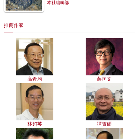
本社編輯部
推薦作家
高希均
蔣匡文
林超英
譚寶碩