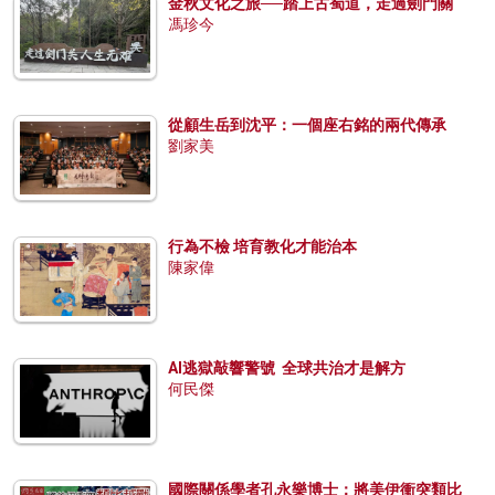
金秋文化之旅──踏上古蜀道，走過劍門關
馮珍今
從顧生岳到沈平：一個座右銘的兩代傳承
劉家美
行為不檢 培育教化才能治本
陳家偉
AI逃獄敲響警號 全球共治才是解方
何民傑
國際關係學者孔永樂博士：將美伊衝突類比