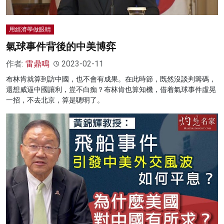
用經濟學做眼睛
氣球事件背後的中美博弈
作者:
雷鼎鳴
2023-02-11
布林肯就算到訪中國，也不會有成果。在此時節，既然沒談判籌碼，
還想威逼中國讓利，豈不白痴？布林肯也算知機，借着氣球事件虛晃
一招，不去北京，算是聰明了。