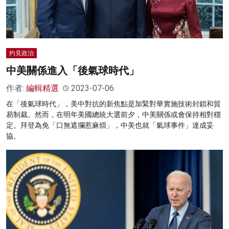
名家榜
灼見活動
灼見政治
關於我們
中美關係進入「後氣球時代」
作者:
編輯精選
2023-07-06
在「後氣球時代」，美中對抗的新焦點是加緊對華實施技術封鎖和貿
易制裁。然而，在明年美國總統大選前夕，中美關係或會保持相對穩
定。拜登為免「口無遮攔惹麻煩」，中美也就「氣球事件」達成妥
協。