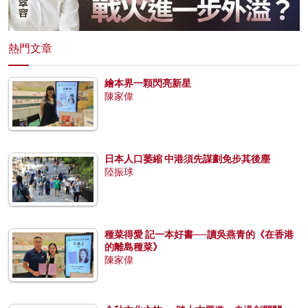
熱門文章
繪本界一顆閃亮新星
陳家偉
日本人口萎縮 中港須先謀劃免步其後塵
陸振球
種菜得愛 記一本好書──讀吳燕青的《在香港
的離島種菜》
陳家偉