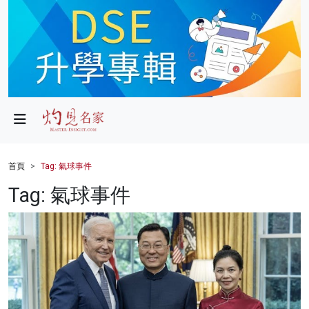
政局
教育
文化
財經
首頁
Tag: 氣球事件
生活
Tag: 氣球事件
健康
商業
科技
影片