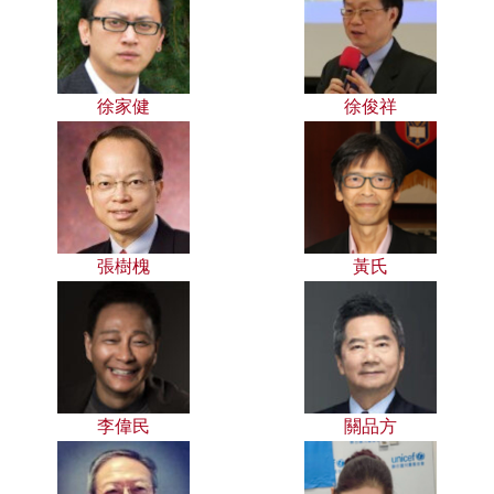
徐家健
徐俊祥
張樹槐
黃氏
李偉民
關品方