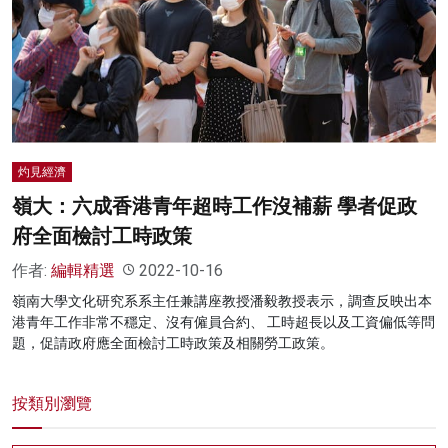
名家榜
灼見活動
關於我們
灼見經濟
嶺大：六成香港青年超時工作沒補薪 學者促政
府全面檢討工時政策
作者:
編輯精選
2022-10-16
嶺南大學文化研究系系主任兼講座教授潘毅教授表示，調查反映出本
港青年工作非常不穩定、沒有僱員合約、 工時超長以及工資偏低等問
題，促請政府應全面檢討工時政策及相關勞工政策。
按類別瀏覽