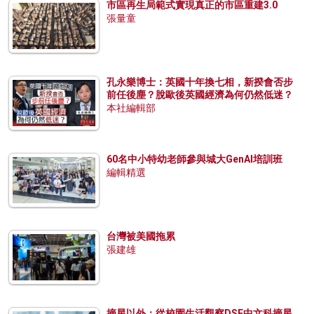
市區再生局範式實現真正的市區重建3.0
張量童
孔永樂博士：英國十年換七相，新揆會否步
前任後塵？脫歐後英國經濟為何仍然低迷？
本社編輯部
60名中小特幼老師參與城大GenAI培訓班
編輯精選
台灣被美國拖累
張建雄
摘星以外：從校園生活觀察DSE中文科摘星