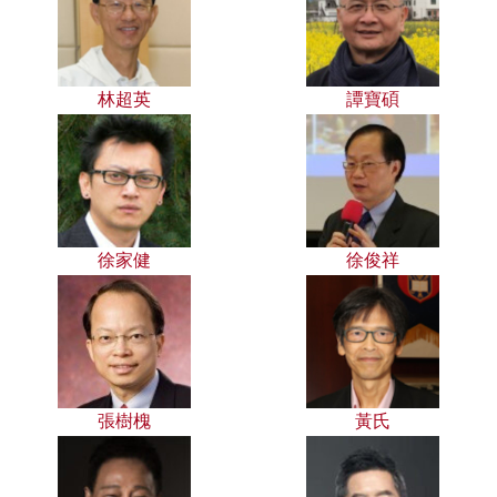
林超英
譚寶碩
徐家健
徐俊祥
張樹槐
黃氏