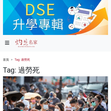
政局
教育
文化
財經
首頁
Tag: 過勞死
生活
Tag: 過勞死
健康
商業
科技
影片