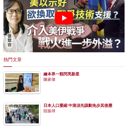
熱門文章
繪本界一顆閃亮新星
陳家偉
日本人口萎縮 中港須先謀劃免步其後塵
陸振球