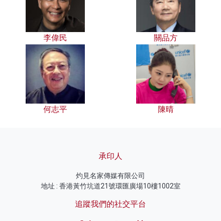
李偉民
關品方
何志平
陳晴
承印人
灼見名家傳媒有限公司
地址 : 香港黃竹坑道21號環匯廣場10樓1002室
追蹤我們的社交平台