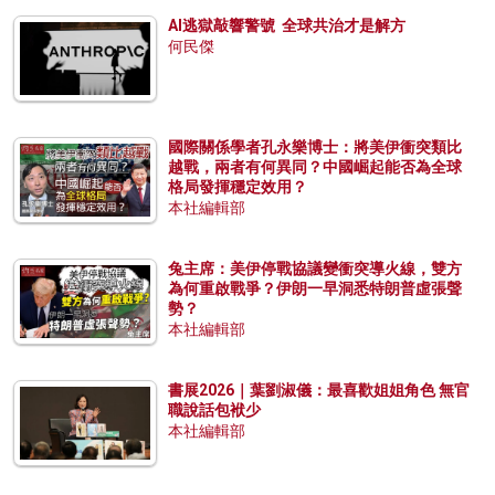
AI逃獄敲響警號 全球共治才是解方
何民傑
國際關係學者孔永樂博士：將美伊衝突類比
越戰，兩者有何異同？中國崛起能否為全球
格局發揮穩定效用？
本社編輯部
兔主席：美伊停戰協議變衝突導火線，雙方
為何重啟戰爭？伊朗一早洞悉特朗普虛張聲
勢？
本社編輯部
書展2026｜葉劉淑儀：最喜歡姐姐角色 無官
職說話包袱少
本社編輯部