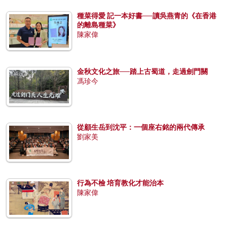
種菜得愛 記一本好書──讀吳燕青的《在香港
的離島種菜》
陳家偉
金秋文化之旅──踏上古蜀道，走過劍門關
馮珍今
從顧生岳到沈平：一個座右銘的兩代傳承
劉家美
行為不檢 培育教化才能治本
陳家偉