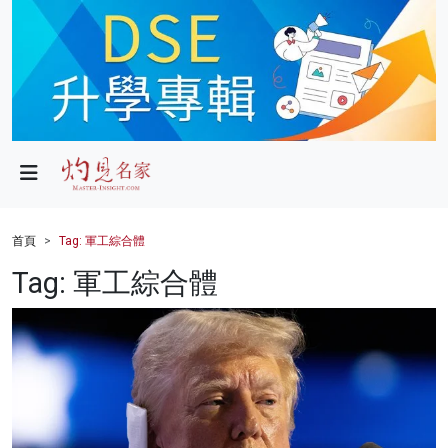
政局
教育
文化
財經
首頁
Tag: 軍工綜合體
生活
Tag: 軍工綜合體
健康
商業
科技
影片