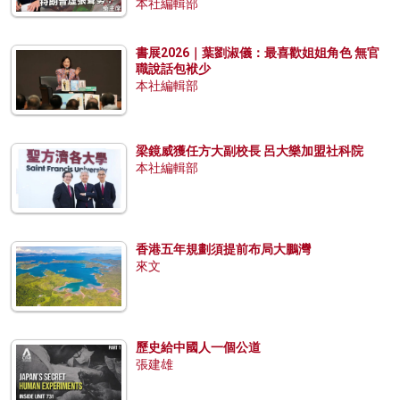
本社編輯部
書展2026｜葉劉淑儀：最喜歡姐姐角色 無官
職說話包袱少
本社編輯部
梁鏡威獲任方大副校長 呂大樂加盟社科院
本社編輯部
香港五年規劃須提前布局大鵬灣
來文
歷史給中國人一個公道
張建雄