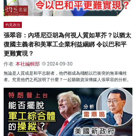
灼見政治
張翠容：內塔尼亞胡為何視人質如草芥？以猶太
復國主義者和美軍工企業利益綑綁 令以巴和平
更難實現？
作者:
本社編輯部
2024-09-30
無論是人質或是和平志願者，他們都成為殘酷以巴衝突的無辜犧牲
者。究竟他們之死說明了什麼？一起聽聽資深傳媒人張翠容的分析。