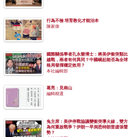
行為不檢 培育教化才能治本
陳家偉
國際關係學者孔永樂博士：將美伊衝突類比
越戰，兩者有何異同？中國崛起能否為全球
格局發揮穩定效用？
本社編輯部
葛亮：見南山
編輯精選
兔主席：美伊停戰協議變衝突導火線，雙方
為何重啟戰爭？伊朗一早洞悉特朗普虛張聲
勢？