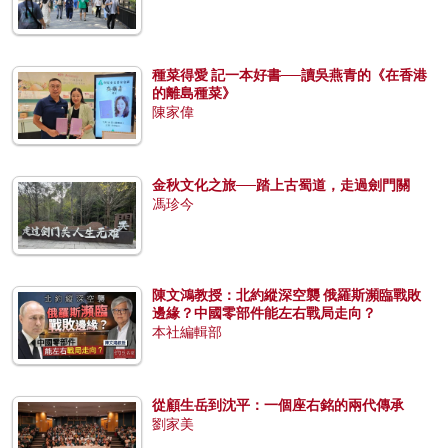
種菜得愛 記一本好書──讀吳燕青的《在香港
的離島種菜》
陳家偉
金秋文化之旅──踏上古蜀道，走過劍門關
馮珍今
陳文鴻教授：北約縱深空襲 俄羅斯瀕臨戰敗
邊緣？中國零部件能左右戰局走向？
本社編輯部
從顧生岳到沈平：一個座右銘的兩代傳承
劉家美