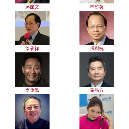
蔣匡文
林超英
徐俊祥
張樹槐
李偉民
關品方