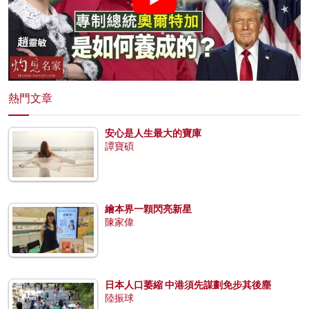
熱門文章
安心是人生最大的寶庫
譚寶碩
繪本界一顆閃亮新星
陳家偉
日本人口萎縮 中港須先謀劃免步其後塵
陸振球