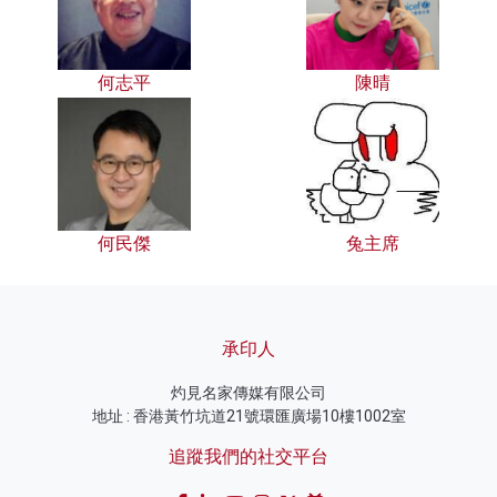
何志平
陳晴
何民傑
兔主席
承印人
灼見名家傳媒有限公司
地址 : 香港黃竹坑道21號環匯廣場10樓1002室
追蹤我們的社交平台