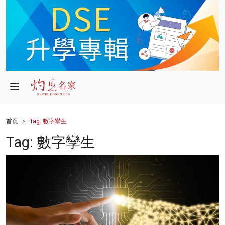
政局
教育
文化
財經
首頁
Tag: 數字孿生
生活
Tag: 數字孿生
健康
商業
科技
影片