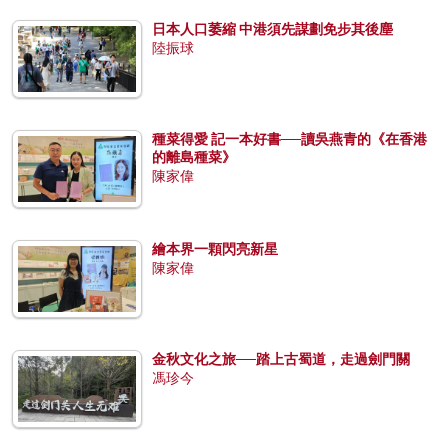
日本人口萎縮 中港須先謀劃免步其後塵
陸振球
種菜得愛 記一本好書──讀吳燕青的《在香港
的離島種菜》
陳家偉
繪本界一顆閃亮新星
陳家偉
金秋文化之旅──踏上古蜀道，走過劍門關
馮珍今