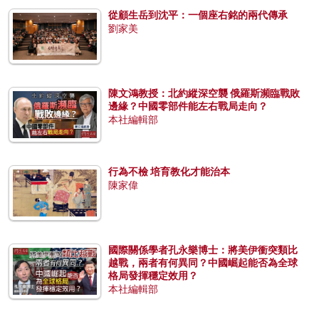
從顧生岳到沈平：一個座右銘的兩代傳承
劉家美
陳文鴻教授：北約縱深空襲 俄羅斯瀕臨戰敗
邊緣？中國零部件能左右戰局走向？
本社編輯部
行為不檢 培育教化才能治本
陳家偉
國際關係學者孔永樂博士：將美伊衝突類比
越戰，兩者有何異同？中國崛起能否為全球
格局發揮穩定效用？
本社編輯部