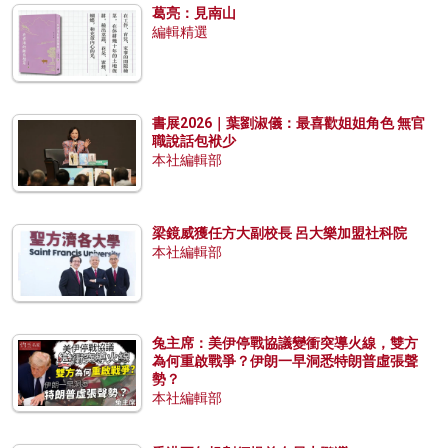
葛亮：見南山
編輯精選
書展2026｜葉劉淑儀：最喜歡姐姐角色 無官
職說話包袱少
本社編輯部
梁鏡威獲任方大副校長 呂大樂加盟社科院
本社編輯部
兔主席：美伊停戰協議變衝突導火線，雙方
為何重啟戰爭？伊朗一早洞悉特朗普虛張聲
勢？
本社編輯部