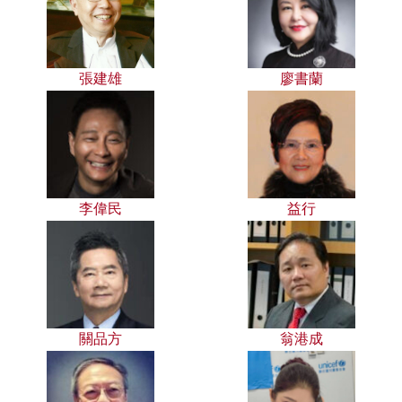
張建雄
廖書蘭
李偉民
益行
關品方
翁港成