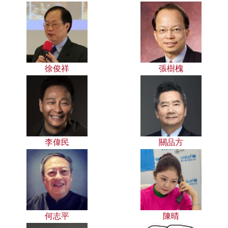
徐俊祥
張樹槐
李偉民
關品方
何志平
陳晴