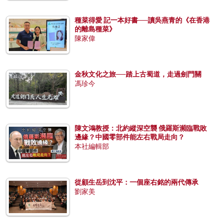
種菜得愛 記一本好書──讀吳燕青的《在香港
的離島種菜》
陳家偉
金秋文化之旅──踏上古蜀道，走過劍門關
馮珍今
陳文鴻教授：北約縱深空襲 俄羅斯瀕臨戰敗
邊緣？中國零部件能左右戰局走向？
本社編輯部
從顧生岳到沈平：一個座右銘的兩代傳承
劉家美