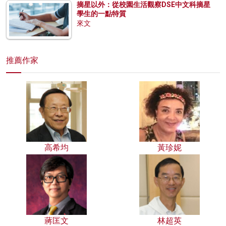
摘星以外：從校園生活觀察DSE中文科摘星
學生的一點特質
來文
推薦作家
高希均
黃珍妮
蔣匡文
林超英