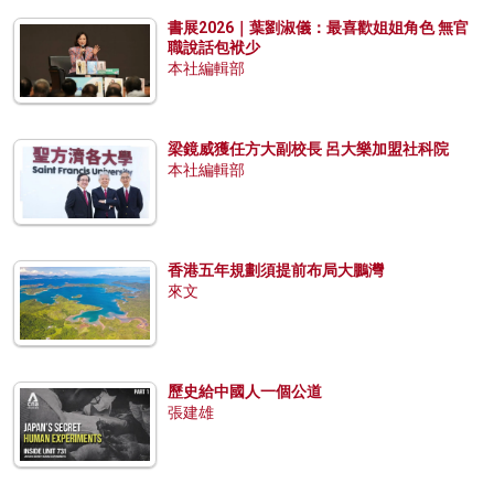
書展2026｜葉劉淑儀：最喜歡姐姐角色 無官
職說話包袱少
本社編輯部
梁鏡威獲任方大副校長 呂大樂加盟社科院
本社編輯部
香港五年規劃須提前布局大鵬灣
來文
歷史給中國人一個公道
張建雄