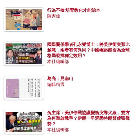
行為不檢 培育教化才能治本
陳家偉
國際關係學者孔永樂博士：將美伊衝突類比
越戰，兩者有何異同？中國崛起能否為全球
格局發揮穩定效用？
本社編輯部
葛亮：見南山
編輯精選
兔主席：美伊停戰協議變衝突導火線，雙方
為何重啟戰爭？伊朗一早洞悉特朗普虛張聲
勢？
本社編輯部