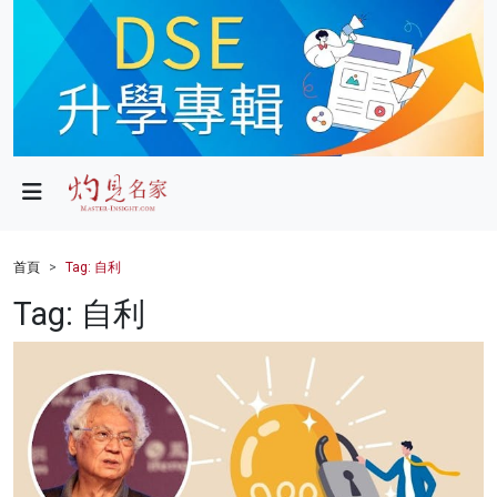
政局
教育
文化
財經
首頁
Tag: 自利
生活
Tag: 自利
健康
商業
科技
影片